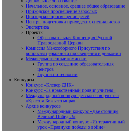
Дошкольное образование
Начальное, основное, среднее общее образование
Приходское просвещение взрослых
Приходское просвещение детей
Центры подготовки приходских специалистов
Экспертиза
Проекты
Образовательная Концепция Русской
Православной Церкви
Комиссия Межсоборного Присутствия по
вопросам церковного просвещения и диаконии
Межведомственные комиссии
Группа по созданию образовательных
центров
Группа по теологии
Конкурсы
Конкурс «Клевер ДНК»
Конкурс «За нравственный подвиг учителя»
Международный конкурс детского творчества
«Красота Божьего мира»
Архив конкурсов
Международный конкурс «Две столицы
Великой Победы!»
Международный конкурс «Интерактивный
урок «Правнуки победы о войне»