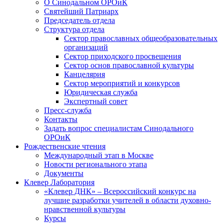
О Синодальном ОРОиК
Святейший Патриарх
Председатель отдела
Структура отдела
Сектор православных общеобразовательных
организаций
Сектор приходского просвещения
Сектор основ православной культуры
Канцелярия
Сектор мероприятий и конкурсов
Юридическая служба
Экспертный совет
Пресс-служба
Контакты
Задать вопрос специалистам Синодального
ОРОиК
Рождественские чтения
Международный этап в Москве
Новости регионального этапа
Документы
Клевер Лаборатория
«Клевер ДНК» – Всероссийский конкурс на
лучшие разработки учителей в области духовно-
нравственной культуры
Курсы