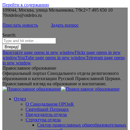
Перейти к содержанию
109044, Москва, улица Мельникова, 7/9с2
+7 495 650 10
70
otdelro@otdelro.ru
Прислать новость
Задать вопрос
Search:
Вконтакте page opens in new window
Flickr page opens in new
window
YouTube page opens in new window
Telegram page opens
in new window
Православное образование
Официальный портал Синодального отдела религиозного
образования и катехизации Русской Православной Церкви.
Православный взгляд на образование и воспитание.
Отдел
О Синодальном ОРОиК
Святейший Патриарх
Председатель отдела
Структура отдела
Сектор православных общеобразовательных