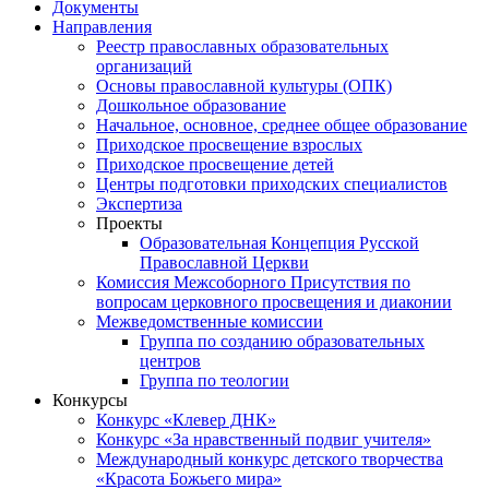
Документы
Направления
Реестр православных образовательных
организаций
Основы православной культуры (ОПК)
Дошкольное образование
Начальное, основное, среднее общее образование
Приходское просвещение взрослых
Приходское просвещение детей
Центры подготовки приходских специалистов
Экспертиза
Проекты
Образовательная Концепция Русской
Православной Церкви
Комиссия Межсоборного Присутствия по
вопросам церковного просвещения и диаконии
Межведомственные комиссии
Группа по созданию образовательных
центров
Группа по теологии
Конкурсы
Конкурс «Клевер ДНК»
Конкурс «За нравственный подвиг учителя»
Международный конкурс детского творчества
«Красота Божьего мира»