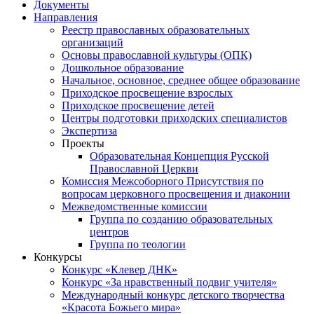
Документы
Направления
Реестр православных образовательных
организаций
Основы православной культуры (ОПК)
Дошкольное образование
Начальное, основное, среднее общее образование
Приходское просвещение взрослых
Приходское просвещение детей
Центры подготовки приходских специалистов
Экспертиза
Проекты
Образовательная Концепция Русской
Православной Церкви
Комиссия Межсоборного Присутствия по
вопросам церковного просвещения и диаконии
Межведомственные комиссии
Группа по созданию образовательных
центров
Группа по теологии
Конкурсы
Конкурс «Клевер ДНК»
Конкурс «За нравственный подвиг учителя»
Международный конкурс детского творчества
«Красота Божьего мира»