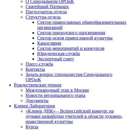
О Синодальном ОРОиК
Святейший Патриарх
Председатель отдела
Структура отдела
Сектор православных общеобразовательных
организаций
Сектор приходского просвещения
Сектор основ православной культуры
Канцелярия
Сектор мероприятий и конкурсов
Юридическая служба
Экспертный совет
Пресс-служба
Контакты
Задать вопрос специалистам Синодального
ОРОиК
Рождественские чтения
Международный этап в Москве
Новости регионального этапа
Документы
Клевер Лаборатория
«Клевер ДНК» – Всероссийский конкурс на
лучшие разработки учителей в области духовно-
нравственной культуры
Курсы