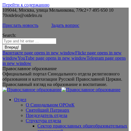
Перейти к содержанию
109044, Москва, улица Мельникова, 7/9с2
+7 495 650 10
70
otdelro@otdelro.ru
Прислать новость
Задать вопрос
Search:
Вконтакте page opens in new window
Flickr page opens in new
window
YouTube page opens in new window
Telegram page opens
in new window
Православное образование
Официальный портал Синодального отдела религиозного
образования и катехизации Русской Православной Церкви.
Православный взгляд на образование и воспитание.
Отдел
О Синодальном ОРОиК
Святейший Патриарх
Председатель отдела
Структура отдела
Сектор православных общеобразовательных