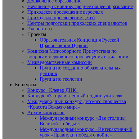
Дошкольное образование
Начальное, основное, среднее общее образование
Приходское просвещение взрослых
Приходское просвещение детей
Центры подготовки приходских специалистов
Экспертиза
Проекты
Образовательная Концепция Русской
Православной Церкви
Комиссия Межсоборного Присутствия по
вопросам церковного просвещения и диаконии
Межведомственные комиссии
Группа по созданию образовательных
центров
Группа по теологии
Конкурсы
Конкурс «Клевер ДНК»
Конкурс «За нравственный подвиг учителя»
Международный конкурс детского творчества
«Красота Божьего мира»
Архив конкурсов
Международный конкурс «Две столицы
Великой Победы!»
Международный конкурс «Интерактивный
урок «Правнуки победы о войне»