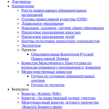
Документы
Направления
Реестр православных образовательных
организаций
Основы православной культуры (ОПК)
Дошкольное образование
Начальное, основное, среднее общее образование
Приходское просвещение взрослых
Приходское просвещение детей
Центры подготовки приходских специалистов
Экспертиза
Проекты
Образовательная Концепция Русской
Православной Церкви
Комиссия Межсоборного Присутствия по
вопросам церковного просвещения и диаконии
Межведомственные комиссии
Группа по созданию образовательных
центров
Группа по теологии
Конкурсы
Конкурс «Клевер ДНК»
Конкурс «За нравственный подвиг учителя»
Международный конкурс детского творчества
«Красота Божьего мира»