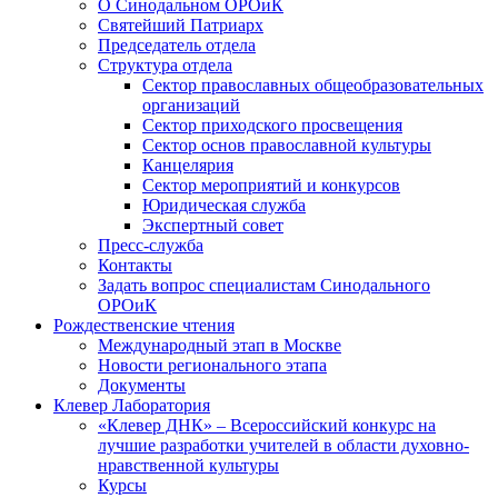
О Синодальном ОРОиК
Святейший Патриарх
Председатель отдела
Структура отдела
Сектор православных общеобразовательных
организаций
Сектор приходского просвещения
Сектор основ православной культуры
Канцелярия
Сектор мероприятий и конкурсов
Юридическая служба
Экспертный совет
Пресс-служба
Контакты
Задать вопрос специалистам Синодального
ОРОиК
Рождественские чтения
Международный этап в Москве
Новости регионального этапа
Документы
Клевер Лаборатория
«Клевер ДНК» – Всероссийский конкурс на
лучшие разработки учителей в области духовно-
нравственной культуры
Курсы