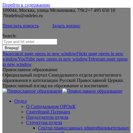
Перейти к содержанию
109044, Москва, улица Мельникова, 7/9с2
+7 495 650 10
70
otdelro@otdelro.ru
Прислать новость
Задать вопрос
Search:
Вконтакте page opens in new window
Flickr page opens in new
window
YouTube page opens in new window
Telegram page opens
in new window
Православное образование
Официальный портал Синодального отдела религиозного
образования и катехизации Русской Православной Церкви.
Православный взгляд на образование и воспитание.
Отдел
О Синодальном ОРОиК
Святейший Патриарх
Председатель отдела
Структура отдела
Сектор православных общеобразовательных