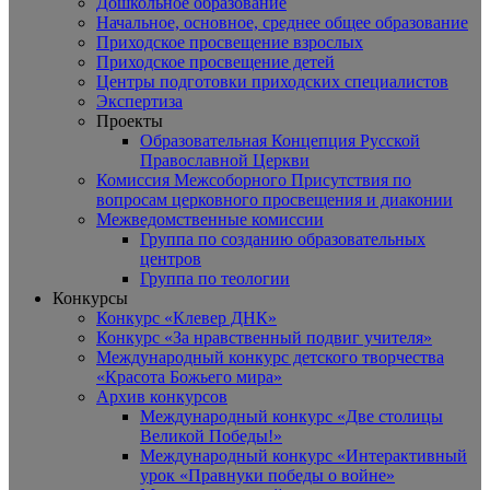
Дошкольное образование
Начальное, основное, среднее общее образование
Приходское просвещение взрослых
Приходское просвещение детей
Центры подготовки приходских специалистов
Экспертиза
Проекты
Образовательная Концепция Русской
Православной Церкви
Комиссия Межсоборного Присутствия по
вопросам церковного просвещения и диаконии
Межведомственные комиссии
Группа по созданию образовательных
центров
Группа по теологии
Конкурсы
Конкурс «Клевер ДНК»
Конкурс «За нравственный подвиг учителя»
Международный конкурс детского творчества
«Красота Божьего мира»
Архив конкурсов
Международный конкурс «Две столицы
Великой Победы!»
Международный конкурс «Интерактивный
урок «Правнуки победы о войне»