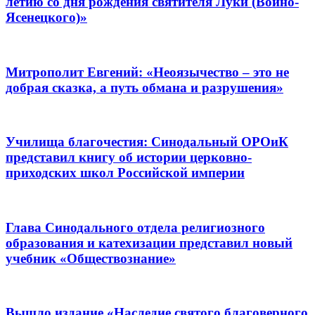
летию со дня рождения святителя Луки (Войно-
Ясенецкого)»
Митрополит Евгений: «Неоязычество – это не
добрая сказка, а путь обмана и разрушения»
Училища благочестия: Синодальный ОРОиК
представил книгу об истории церковно-
приходских школ Российской империи
Глава Синодального отдела религиозного
образования и катехизации представил новый
учебник «Обществознание»
Вышло издание «Наследие святого благоверного