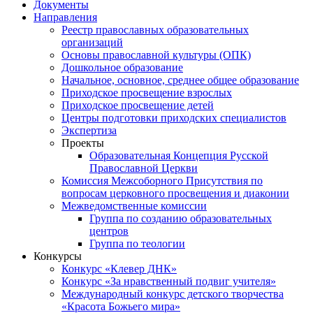
Документы
Направления
Реестр православных образовательных
организаций
Основы православной культуры (ОПК)
Дошкольное образование
Начальное, основное, среднее общее образование
Приходское просвещение взрослых
Приходское просвещение детей
Центры подготовки приходских специалистов
Экспертиза
Проекты
Образовательная Концепция Русской
Православной Церкви
Комиссия Межсоборного Присутствия по
вопросам церковного просвещения и диаконии
Межведомственные комиссии
Группа по созданию образовательных
центров
Группа по теологии
Конкурсы
Конкурс «Клевер ДНК»
Конкурс «За нравственный подвиг учителя»
Международный конкурс детского творчества
«Красота Божьего мира»