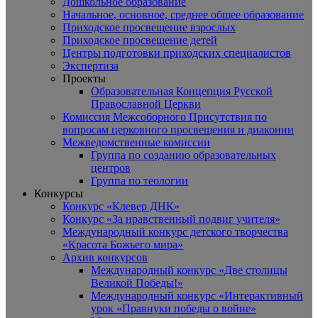
Дошкольное образование
Начальное, основное, среднее общее образование
Приходское просвещение взрослых
Приходское просвещение детей
Центры подготовки приходских специалистов
Экспертиза
Проекты
Образовательная Концепция Русской
Православной Церкви
Комиссия Межсоборного Присутствия по
вопросам церковного просвещения и диаконии
Межведомственные комиссии
Группа по созданию образовательных
центров
Группа по теологии
Конкурсы
Конкурс «Клевер ДНК»
Конкурс «За нравственный подвиг учителя»
Международный конкурс детского творчества
«Красота Божьего мира»
Архив конкурсов
Международный конкурс «Две столицы
Великой Победы!»
Международный конкурс «Интерактивный
урок «Правнуки победы о войне»