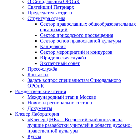
О Синодальном ОРОиК
Святейший Патриарх
Председатель отдела
Структура отдела
Сектор православных общеобразовательных
организаций
Сектор приходского просвещения
Сектор основ православной культуры
Канцелярия
Сектор мероприятий и конкурсов
Юридическая служба
Экспертный совет
Пресс-служба
Контакты
Задать вопрос специалистам Синодального
ОРОиК
Рождественские чтения
Международный этап в Москве
Новости регионального этапа
Документы
Клевер Лаборатория
«Клевер ДНК» – Всероссийский конкурс на
лучшие разработки учителей в области духовно-
нравственной культуры
Курсы