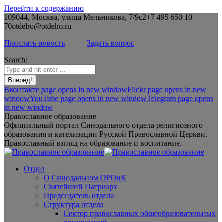
Перейти к содержанию
109044, Москва, улица Мельникова, 7/9с2
+7 495 650 10
70
otdelro@otdelro.ru
Прислать новость
Задать вопрос
Search:
Вконтакте page opens in new window
Flickr page opens in new
window
YouTube page opens in new window
Telegram page opens
in new window
Православное образование
Официальный портал Синодального отдела религиозного
образования и катехизации Русской Православной Церкви.
Православный взгляд на образование и воспитание.
Отдел
О Синодальном ОРОиК
Святейший Патриарх
Председатель отдела
Структура отдела
Сектор православных общеобразовательных