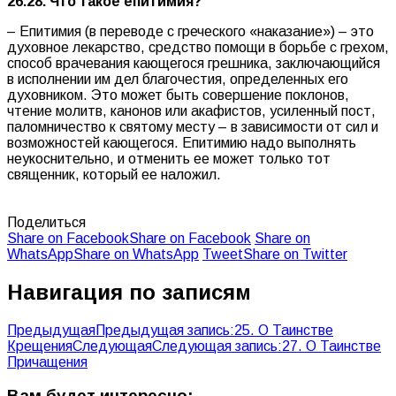
26.28. Что такое епитимия?
– Епитимия (в переводе с греческого «наказание») – это
духовное лекарство, средство помощи в борьбе с грехом,
способ врачевания кающегося грешника, заключающийся
в исполнении им дел благочестия, определенных его
духовником. Это может быть совершение поклонов,
чтение молитв, канонов или акафистов, усиленный пост,
паломничество к святому месту – в зависимости от сил и
возможностей кающегося. Епитимию надо выполнять
неукоснительно, и отменить ее может только тот
священник, который ее наложил.
Поделиться
Share on Facebook
Share on Facebook
Share on
WhatsApp
Share on WhatsApp
Tweet
Share on Twitter
Навигация по записям
Предыдущая
Предыдущая запись:
25. О Таинстве
Крещения
Следующая
Следующая запись:
27. О Таинстве
Причащения
Вам будет интересно: