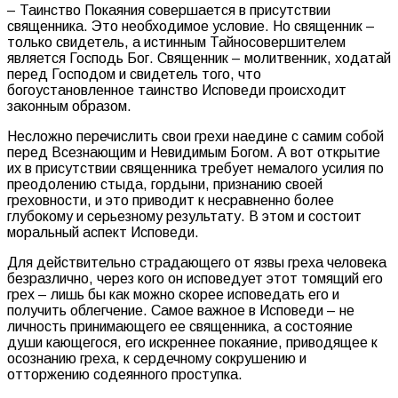
– Таинство Покаяния совершается в присутствии
священника. Это необходимое условие. Но священник –
только свидетель, а истинным Тайносовершителем
является Господь Бог. Священник – молитвенник, ходатай
перед Господом и свидетель того, что
богоустановленное таинство Исповеди происходит
законным образом.
Несложно перечислить свои грехи наедине с самим собой
перед Всезнающим и Невидимым Богом. А вот открытие
их в присутствии священника требует немалого усилия по
преодолению стыда, гордыни, признанию своей
греховности, и это приводит к несравненно более
глубокому и серьезному результату. В этом и состоит
моральный аспект Исповеди.
Для действительно страдающего от язвы греха человека
безразлично, через кого он исповедует этот томящий его
грех – лишь бы как можно скорее исповедать его и
получить облегчение. Самое важное в Исповеди – не
личность принимающего ее священника, а состояние
души кающегося, его искреннее покаяние, приводящее к
осознанию греха, к сердечному сокрушению и
отторжению содеянного проступка.