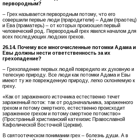
первородным?
– Грех называется первородным потому, что его
совершили первые люди (прародители) – Адам (праотец)
и Ева (праматерь) – от которых произошел первый
человеческий род. Первородный грех явился началом для
всех последующих людских грехов.
26.14. Почему все многочисленные потомки Адама и
Евы должны нести ответственность за их
грехопадение?
– Грехопадение первых людей повредило их духовную и
телесную природу. Все люди как потомки Адама и Евы
имеют ту же поврежденную природу, легко склоняемую к
греху.
«Как от зараженного источника естественно течет
зараженный поток: так от родоначальника, зараженного
грехом и потому смертного, естественно происходит
зараженное грехом и потому смертное потомство»
(Пространный христианский катехизис Православной
Кафолической Восточной Церкви).
В святоотеческом понимании грех – болезнь души. А в