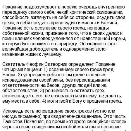
Покаяние подразумевает в первую очередь внутреннюю
переоценку самого себя, некий критический самоанализ,
способность взглянуть на себя со стороны, осудить свои
грехи, а себя предать правосудию и милости Божией.
Покаяние есть осознание своего греха, неправды
собственной жизни, признание того, что в своих делах и
помышлениях человек уклонился от нравственной нормы,
которую Бог вложил в его природу. Осознание этого –
величайшая добродетель и одновременно залог
изменения жизни к лучшему.
Святитель Феофан Затворник определяет Покаяние
четырьмя вещами: 1) осознанием своего греха пред
Богом; 2) укорением себя в этом грехе с полным
исповедованием своей вины, без перекладывания
ответственности на бесов, других людей или на
обстоятельства; 3) решимостью оставить грех,
возненавидеть его, не возвращаться к нему, не давать
ему места в себе; 4) молитвой к Богу о прощении греха.
Исповедь есть исповедание своих грехов (устно или
иногда письменно) при свидетеле-священнике. Это часть
Таинства Покаяния, во время которого кающийся человек
через чтение священником особой молитвы и осенение