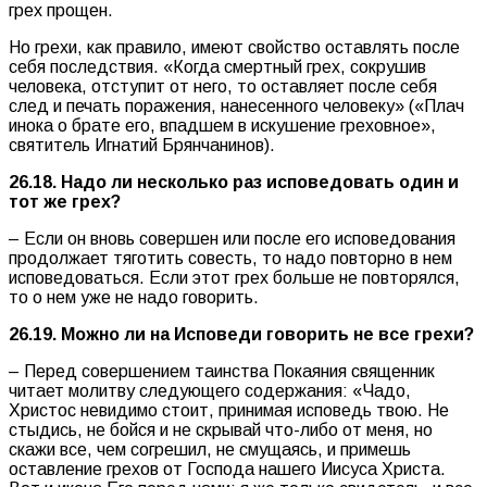
грех прощен.
Но грехи, как правило, имеют свойство оставлять после
себя последствия. «Когда смертный грех, сокрушив
человека, отступит от него, то оставляет после себя
след и печать поражения, нанесенного человеку» («Плач
инока о брате его, впадшем в искушение греховное»,
святитель Игнатий Брянчанинов).
26.18. Надо ли несколько раз исповедовать один и
тот же грех?
– Если он вновь совершен или после его исповедования
продолжает тяготить совесть, то надо повторно в нем
исповедоваться. Если этот грех больше не повторялся,
то о нем уже не надо говорить.
26.19. Можно ли на Исповеди говорить не все грехи?
– Перед совершением таинства Покаяния священник
читает молитву следующего содержания: «Чадо,
Христос невидимо стоит, принимая исповедь твою. Не
стыдись, не бойся и не скрывай что-либо от меня, но
скажи все, чем согрешил, не смущаясь, и примешь
оставление грехов от Господа нашего Иисуса Христа.