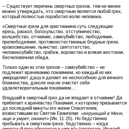
– Существует перечень смертных грехов, тем не менее
можно утверждать, что смертным является любой грех,
который полностью поработил волю человека.
«Смертные грехи для христианина суть следующие:
ересь, раскол, богохульство, отступничество,
волшебство, отчаяние, самоубийство, любодеяние,
прелюбодеяние, противоестественные блудные грехи,
кровосмешение, пьянство, святотатство,
человекоубийство, грабеж, воровство и всякая жестокая,
бесчеловечная обида.
Только один из этих грехов – самоубийство – не
подлежит врачеванию покаянием, но каждый из них
умерщвляет душу и делает ее неспособною для вечного
блаженства, доколе она не очистит себя
удовлетворительным покаянием…
Впадший в смертный грех да не впадает в отчаяние! Да
прибегает к врачевству Покаяния, к которому призывается
до последней минуты его жизни Спасителем,
возвестившим во Святом Евангелии:
«верующий в Меня,
аще и умрет, оживет»
(Ин. 11:25). Но бедственно
пребывать в смертном грехе, бедственно – когда
смертный грех обратится в навык!» (святитель Игнатий