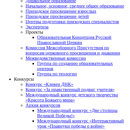
Дошкольное образование
Начальное, основное, среднее общее образование
Приходское просвещение взрослых
Приходское просвещение детей
Центры подготовки приходских специалистов
Экспертиза
Проекты
Образовательная Концепция Русской
Православной Церкви
Комиссия Межсоборного Присутствия по
вопросам церковного просвещения и диаконии
Межведомственные комиссии
Группа по созданию образовательных
центров
Группа по теологии
Конкурсы
Конкурс «Клевер ДНК»
Конкурс «За нравственный подвиг учителя»
Международный конкурс детского творчества
«Красота Божьего мира»
Архив конкурсов
Международный конкурс «Две столицы
Великой Победы!»
Международный конкурс «Интерактивный
урок «Правнуки победы о войне»