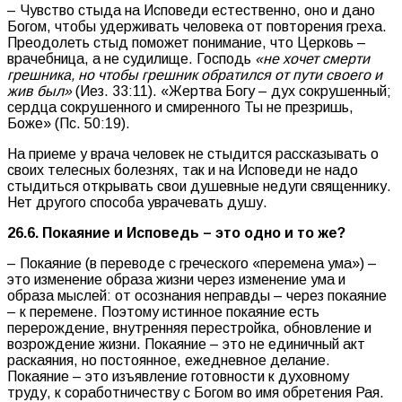
– Чувство стыда на Исповеди естественно, оно и дано
Богом, чтобы удерживать человека от повторения греха.
Преодолеть стыд поможет понимание, что Церковь –
врачебница, а не судилище. Господь
«не хочет смерти
грешника, но чтобы грешник обратился от пути своего и
жив был»
(Иез. 33:11). «Жертва Богу – дух сокрушенный;
сердца сокрушенного и смиренного Ты не презришь,
Боже» (Пс. 50:19).
На приеме у врача человек не стыдится рассказывать о
своих телесных болезнях, так и на Исповеди не надо
стыдиться открывать свои душевные недуги священнику.
Нет другого способа уврачевать душу.
26.6. Покаяние и Исповедь – это одно и то же?
– Покаяние (в переводе с греческого «перемена ума») –
это изменение образа жизни через изменение ума и
образа мыслей: от осознания неправды – через покаяние
– к перемене. Поэтому истинное покаяние есть
перерождение, внутренняя перестройка, обновление и
возрождение жизни. Покаяние – это не единичный акт
раскаяния, но постоянное, ежедневное делание.
Покаяние – это изъявление готовности к духовному
труду, к соработничеству с Богом во имя обретения Рая.