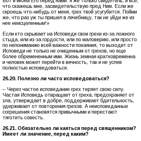
Вот и икона Его перед нами: я же только свидетель, и все,
что скажешь мне, засвидетельствую пред Ним. Если же
скроешь что-нибудь от меня, грех твой усугубится. Пойми
же, что раз уж ты пришел в лечебницу, так не уйди же из
нее неисцеленным!»
Если кто скрывает на Исповеди свои грехи из-за ложного
стыда, или из-за гордости, или по маловерию, или просто
по непониманию всей важности покаяния, то выходит от
Исповеди не только не очищенным от грехов, но еще
более обремененным ими. Жизнь земная кратковременна
и человек может перейти в вечность, так и не успев
полностью исповедоваться.
26.20. Полезно ли часто исповедоваться?
– Через частое исповедание грех теряет свою силу.
Частая Исповедь отвращает от греха, предохраняет от
зла, утверждает в добре, поддерживает бдительность,
удерживает от повторения грехов. А неисповеданные
согрешения становятся привычными и перестают
тяготить совесть.
26.21. Обязательно ли каяться перед священником?
Имеет ли значение, перед каким?