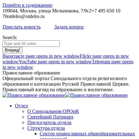
Перейти к содержанию
109044, Москва, улица Мельникова, 7/9с2
+7 495 650 10
70
otdelro@otdelro.ru
Прислать новость
Задать вопрос
Search:
Вконтакте page opens in new window
Flickr page opens in new
window
YouTube page opens in new window
Telegram page opens
in new window
Православное образование
Официальный портал Синодального отдела религиозного
образования и катехизации Русской Православной Церкви.
Православный взгляд на образование и воспитание.
Отдел
О Синодальном ОРОиК
Святейший Патриарх
Председатель отдела
Структура отдела
Сектор православных общеобразовательных