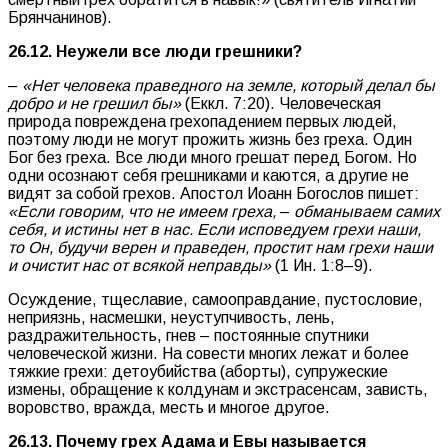
Брянчанинов).
26.12. Неужели все люди грешники?
–
«Нет человека праведного на земле, который делал бы
добро и не грешил бы»
(Еккл. 7:20). Человеческая
природа повреждена грехопадением первых людей,
поэтому люди не могут прожить жизнь без греха. Один
Бог без греха. Все люди много грешат перед Богом. Но
одни осознают себя грешниками и каются, а другие не
видят за собой грехов. Апостол Иоанн Богослов пишет:
«Если говорим, что не имеем греха,
–
обманываем самих
себя, и истины нет в нас. Если исповедуем грехи наши,
то Он, будучи верен и праведен, простит нам грехи наши
и очистит нас от всякой неправды»
(1 Ин. 1:8–9).
Осуждение, тщеславие, самооправдание, пустословие,
неприязнь, насмешки, неуступчивость, лень,
раздражительность, гнев – постоянные спутники
человеческой жизни. На совести многих лежат и более
тяжкие грехи: детоубийства (аборты), супружеские
измены, обращение к колдунам и экстрасенсам, зависть,
воровство, вражда, месть и многое другое.
26.13. Почему грех Адама и Евы называется