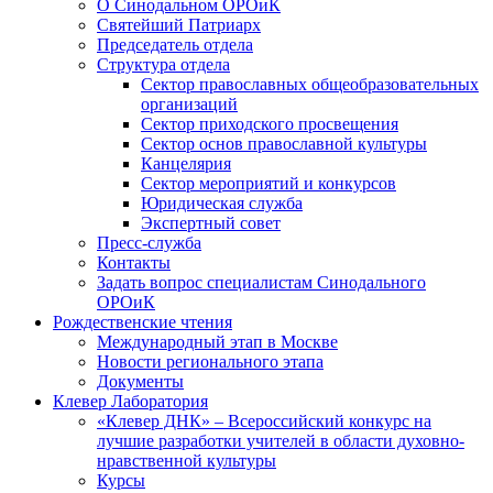
О Синодальном ОРОиК
Святейший Патриарх
Председатель отдела
Структура отдела
Сектор православных общеобразовательных
организаций
Сектор приходского просвещения
Сектор основ православной культуры
Канцелярия
Сектор мероприятий и конкурсов
Юридическая служба
Экспертный совет
Пресс-служба
Контакты
Задать вопрос специалистам Синодального
ОРОиК
Рождественские чтения
Международный этап в Москве
Новости регионального этапа
Документы
Клевер Лаборатория
«Клевер ДНК» – Всероссийский конкурс на
лучшие разработки учителей в области духовно-
нравственной культуры
Курсы