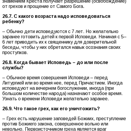
знамением Креста получает разрешение (освобождение)
от грехов и прощение от Самого Бога.
26.7.
C
какого возраста надо исповедоваться
ребенку?
– Обычно дети исповедуются с 7 лет. Но желательно
заранее готовить детей к первой Исповеди. Начиная с 5–
6 лет приводить их к священнику для доверительной
беседы, чтобы у них обретался навык осознания своих
проступков.
26.8. Когда бывает Исповедь – до или после
службы?
– Обычное время совершения Исповеди – перед
Литургией или во время нее, перед Причастием. Иногда
исповедуют на вечернем богослужении, иногда (при
большом количестве народа) назначают особое время.
Узнать о времени Исповеди желательно заранее.
26.9. Что такое грех, как его уничтожить?
– Грех есть нарушение заповедей Божиих, преступление
против Божиего закона, совершенное вольно или
невольно. Первоисточником греха является враг