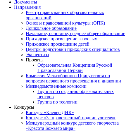
Документы
Направления
Реестр православных образовательных
организаций
Основы православной культуры (ОПК)
Дошкольное образование
Начальное, основное, среднее общее образование
Приходское просвещение взрослых
Приходское просвещение детей
Центры подготовки приходских специалистов
Экспертиза
Проекты
Образовательная Концепция Русской
Православной Церкви
Комиссия Межсоборного Присутствия по
вопросам церковного просвещения и диаконии
Межведомственные комиссии
Группа по созданию образовательных
центров
Группа по теологии
Конкурсы
Конкурс «Клевер ДНК»
Конкурс «За нравственный подвиг учителя»
Международный конкурс детского творчества
«Красота Божьего мира»