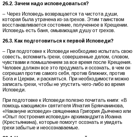
26.2. Зачем надо исповедоваться?
– Через Исповедь возвращается та чистота души,
которая была утрачена из-за грехов. Этим таинством
восстанавливается состояние, полученное в Крещении.
Исповедь есть баня, омывающая душу от грехов.
26.3. Как подготовиться к первой Исповеди?
– При подготовке к Исповеди необходимо испытать свою
совесть, вспомнить грехи, совершенные делом, словом,
чувствами и помышлением за все время после Крещения.
Человек должен все это продумать и осознать, в чем он
согрешил против самого себя, против ближних, против
Бога и Церкви, и раскаяться. При необходимости можно
записать грехи, чтобы не упустить чего-либо во время
Исповеди.
При подготовке к Исповеди полезно почитать книги: «В
помощь кающимся» святителя Игнатия Брянчанинова,
«Накануне исповеди» священника Григория Дьяченко или
«Опыт построения исповеди» архимандрита Иоанна
(Крестьянкина), которые помогут осознать и увидеть
грехи забытые и неосознаваемые.