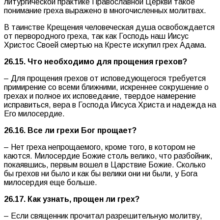
литургической практике Православной Церкви такое
понимание греха выражено в многочисленных молитвах.
В таинстве Крещения человеческая душа освобождается
от первородного греха, так как Господь наш Иисус
Христос Своей смертью на Кресте искупил грех Адама.
26.15. Что необходимо для прощения грехов?
– Для прощения грехов от исповедующегося требуется
примирение со всеми ближними, искреннее сокрушение о
грехах и полное их исповедание, твердое намерение
исправиться, вера в Господа Иисуса Христа и надежда на
Его милосердие.
26.16. Все ли грехи Бог прощает?
– Нет греха непрощаемого, кроме того, в котором не
каются. Милосердие Божие столь велико, что разбойник,
покаявшись, первым вошел в Царствие Божие. Сколько
бы грехов ни было и как бы велики они ни были, у Бога
милосердия еще больше.
26.17. Как узнать, прощен ли грех?
– Если священник прочитал разрешительную молитву,