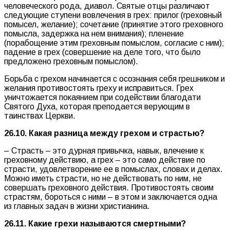
человеческого рода, диавол. Святые отцы различают
следующие ступени вовлечения в грех: прилог (греховный
помысел, желание); сочетание (принятие этого греховного
помысла, задержка на нем внимания); пленение
(порабощение этим греховным помыслом, согласие с ним);
падение в грех (совершение на деле того, что было
предложено греховным помыслом).
Борьба с грехом начинается с осознания себя грешником и
желания противостоять греху и исправиться. Грех
уничтожается покаянием при содействии благодати
Святого Духа, которая преподается верующим в
таинствах Церкви.
26.10. Какая разница между грехом и страстью?
– Страсть – это дурная привычка, навык, влечение к
греховному действию, а грех – это само действие по
страсти, удовлетворение ее в помыслах, словах и делах.
Можно иметь страсти, но не действовать по ним, не
совершать греховного действия. Противостоять своим
страстям, бороться с ними – в этом и заключается одна
из главных задач в жизни христианина.
26.11. Какие грехи называются смертными?