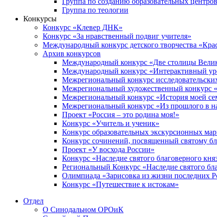
Группа по созданию образовательных центро
Группа по теологии
Конкурсы
Конкурс «Клевер ДНК»
Конкурс «За нравственный подвиг учителя»
Международный конкурс детского творчества «Кра
Архив конкурсов
Международный конкурс «Две столицы Вели
Международный конкурс «Интерактивный уро
Межрегиональный конкурс исследовательских
Межрегиональный художественный конкурс «
Межрегиональный конкурс «История моей сем
Межрегиональный конкурс «Из прошлого в н
Проект «Россия – это родина моя!»
Конкурс «Учитель и ученик»
Конкурс образовательных экскурсионных ма
Конкурс сочинений, посвященный святому б
Проект «У восхода России»
Конкурс «Наследие святого благоверного кня
Региональный Конкурс «Наследие святого бла
Олимпиада «Зарисовка из жизни последних 
Конкурс «Путешествие к истокам»
Отдел
О Синодальном ОРОиК