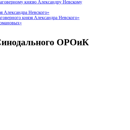
лаговерному князю Александру Невскому
зя Александра Невского»
говерного князя Александра Невского»
Романовых»
 Синодального ОРОиК