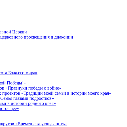
лавной Церкви
церковного просвещения и диаконии
в
сота Божьего мира»
кой Победы!»
к «Правнуки победы о войне»
 проектов «Традиции моей семьи в истории моего края»
Семья глазами подростков»
ьи в истории родного края»
астоящее»
ршрутов «Времен связующая нить»