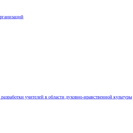
организаций
разработки учителей в области духовно-нравственной культуры