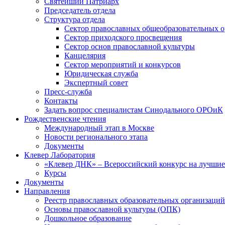
Святейший Патриарх
Председатель отдела
Структура отдела
Сектор православных общеобразовательных 
Сектор приходского просвещения
Сектор основ православной культуры
Канцелярия
Сектор мероприятий и конкурсов
Юридическая служба
Экспертный совет
Пресс-служба
Контакты
Задать вопрос специалистам Синодального ОРОиК
Рождественские чтения
Международный этап в Москве
Новости регионального этапа
Документы
Клевер Лаборатория
«Клевер ДНК» – Всероссийский конкурс на лучшие 
Курсы
Документы
Направления
Реестр православных образовательных организаций
Основы православной культуры (ОПК)
Дошкольное образование