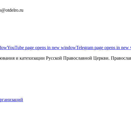
o@otdelro.ru
ndow
YouTube page opens in new window
Telegram page opens in new
ования и катехизации Русской Православной Церкви. Православ
организаций