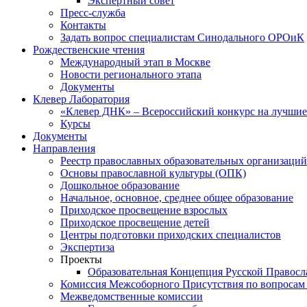
Экспертный совет
Пресс-служба
Контакты
Задать вопрос специалистам Синодального ОРОиК
Рождественские чтения
Международный этап в Москве
Новости регионального этапа
Документы
Клевер Лаборатория
«Клевер ДНК» – Всероссийский конкурс на лучшие 
Курсы
Документы
Направления
Реестр православных образовательных организаций
Основы православной культуры (ОПК)
Дошкольное образование
Начальное, основное, среднее общее образование
Приходское просвещение взрослых
Приходское просвещение детей
Центры подготовки приходских специалистов
Экспертиза
Проекты
Образовательная Концепция Русской Правос
Комиссия Межсоборного Присутствия по вопросам 
Межведомственные комиссии