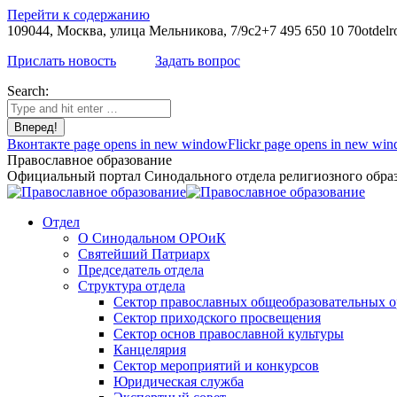
Перейти к содержанию
109044, Москва, улица Мельникова, 7/9с2
+7 495 650 10 70
otdelr
Прислать новость
Задать вопрос
Search:
Вконтакте page opens in new window
Flickr page opens in new wi
Православное образование
Официальный портал Синодального отдела религиозного образ
Отдел
О Синодальном ОРОиК
Святейший Патриарх
Председатель отдела
Структура отдела
Сектор православных общеобразовательных 
Сектор приходского просвещения
Сектор основ православной культуры
Канцелярия
Сектор мероприятий и конкурсов
Юридическая служба