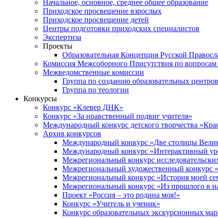
Начальное, основное, среднее общее образование
Приходское просвещение взрослых
Приходское просвещение детей
Центры подготовки приходских специалистов
Экспертиза
Проекты
Образовательная Концепция Русской Правос
Комиссия Межсоборного Присутствия по вопросам 
Межведомственные комиссии
Группа по созданию образовательных центро
Группа по теологии
Конкурсы
Конкурс «Клевер ДНК»
Конкурс «За нравственный подвиг учителя»
Международный конкурс детского творчества «Кра
Архив конкурсов
Международный конкурс «Две столицы Вели
Международный конкурс «Интерактивный уро
Межрегиональный конкурс исследовательских
Межрегиональный художественный конкурс «
Межрегиональный конкурс «История моей сем
Межрегиональный конкурс «Из прошлого в н
Проект «Россия – это родина моя!»
Конкурс «Учитель и ученик»
Конкурс образовательных экскурсионных ма