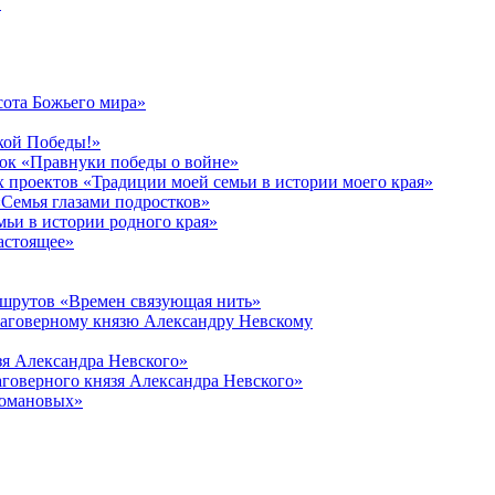
в
сота Божьего мира»
кой Победы!»
к «Правнуки победы о войне»
 проектов «Традиции моей семьи в истории моего края»
Семья глазами подростков»
ьи в истории родного края»
астоящее»
ршрутов «Времен связующая нить»
лаговерному князю Александру Невскому
зя Александра Невского»
говерного князя Александра Невского»
Романовых»