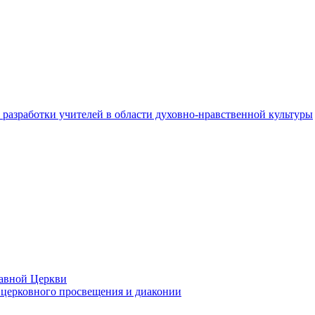
разработки учителей в области духовно-нравственной культуры
лавной Церкви
церковного просвещения и диаконии