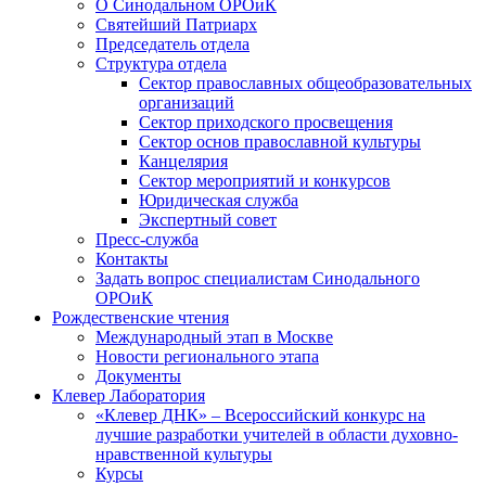
О Синодальном ОРОиК
Святейший Патриарх
Председатель отдела
Структура отдела
Сектор православных общеобразовательных
организаций
Сектор приходского просвещения
Сектор основ православной культуры
Канцелярия
Сектор мероприятий и конкурсов
Юридическая служба
Экспертный совет
Пресс-служба
Контакты
Задать вопрос специалистам Синодального
ОРОиК
Рождественские чтения
Международный этап в Москве
Новости регионального этапа
Документы
Клевер Лаборатория
«Клевер ДНК» – Всероссийский конкурс на
лучшие разработки учителей в области духовно-
нравственной культуры
Курсы