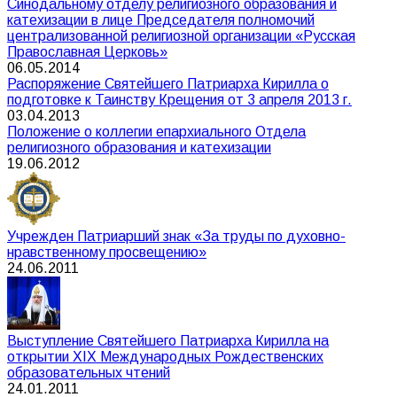
Синодальному отделу религиозного образования и
катехизации в лице Председателя полномочий
централизованной религиозной организации «Русская
Православная Церковь»
06.05.2014
Распоряжение Святейшего Патриарха Кирилла о
подготовке к Таинству Крещения от 3 апреля 2013 г.
03.04.2013
Положение о коллегии епархиального Отдела
религиозного образования и катехизации
19.06.2012
Учрежден Патриарший знак «За труды по духовно-
нравственному просвещению»
24.06.2011
Выступление Святейшего Патриарха Кирилла на
открытии XIX Международных Рождественских
образовательных чтений
24.01.2011