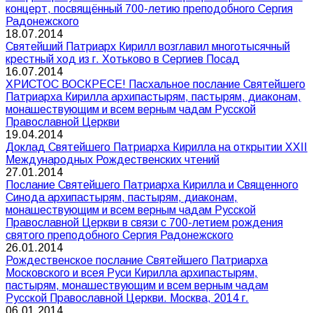
концерт, посвящённый 700-летию преподобного Сергия
Радонежского
18.07.2014
Святейший Патриарх Кирилл возглавил многотысячный
крестный ход из г. Хотьково в Сергиев Посад
16.07.2014
ХРИСТОС ВОСКРЕСЕ! Пасхальное послание Святейшего
Патриарха Кирилла архипастырям, пастырям, диаконам,
монашествующим и всем верным чадам Русской
Православной Церкви
19.04.2014
Доклад Святейшего Патриарха Кирилла на открытии XXII
Международных Рождественских чтений
27.01.2014
Послание Святейшего Патриарха Кирилла и Священного
Синода архипастырям, пастырям, диаконам,
монашествующим и всем верным чадам Русской
Православной Церкви в связи с 700-летием рождения
святого преподобного Сергия Радонежского
26.01.2014
Рождественское послание Святейшего Патриарха
Московского и всея Руси Кирилла архипастырям,
пастырям, монашествующим и всем верным чадам
Русской Православной Церкви. Москва, 2014 г.
06.01.2014