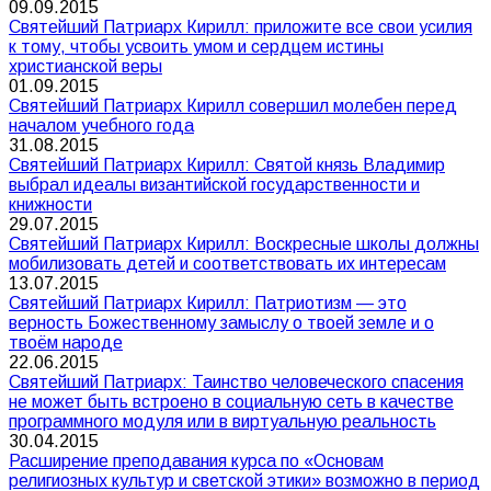
09.09.2015
Святейший Патриарх Кирилл: приложите все свои усилия
к тому, чтобы усвоить умом и сердцем истины
христианской веры
01.09.2015
Святейший Патриарх Кирилл совершил молебен перед
началом учебного года
31.08.2015
Святейший Патриарх Кирилл: Святой князь Владимир
выбрал идеалы византийской государственности и
книжности
29.07.2015
Святейший Патриарх Кирилл: Воскресные школы должны
мобилизовать детей и соответствовать их интересам
13.07.2015
Святейший Патриарх Кирилл: Патриотизм — это
верность Божественному замыслу о твоей земле и о
твоём народе
22.06.2015
Святейший Патриарх: Таинство человеческого спасения
не может быть встроено в социальную сеть в качестве
программного модуля или в виртуальную реальность
30.04.2015
Расширение преподавания курса по «Основам
религиозных культур и светской этики» возможно в период