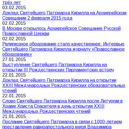
трёх лет
03.02.2015
Доклад Святейшего Патриарха Кирилла на Архиерейском
Совещании 2 февраля 2015 года
02.02.2015
В Москве открылось Архиерейское Совещание Русской
Православной Церкви
02.02.2015
Религиозное образование стало качественнее. Интервью
Святейшего Патриарха Кирилла журналу «Православное
образование»
27.01.2015
Выступление Святейшего Патриарха Кирилла на
открытии III Рождественских Парламентских встреч
22.01.2015
Доклад Святейшего Патриарха Кирилла на открытии
XXIII Международных Рождественских образовательных
чтений
22.01.2015
Слово Святейшего Патриарха Кирилла после Литургии в
Храме Христа Спасителя в день открытия XXIII
Международных Рождественских чтений
21.01.2015
Послание Святейшего Патриарха в связи с 1000-летием
преставления равноапостольного князя Владимира