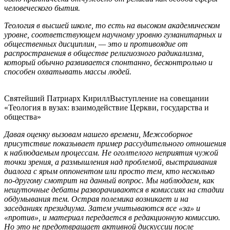
человеческого бытия.
Теология в высшей школе, то есть на высоком академическом
уровне, соответствующем научному уровню гуманитарных и
общественных дисциплин, — это и противоядие от
распространения в обществе религиозного радикализма,
который обычно развивается спонтанно, бесконтрольно и
способен охватывать массы людей.
Святейший Патриарх Кирилл
Выступление на совещании
«Теология в вузах: взаимодействие Церкви, государства и
общества»
Давая оценку вызовам нашего времени, Межсоборное
присутствие показывает пример рассудительного отношения
к наблюдаемым процессам. Не оголтелого неприятия чужой
точки зрения, а размышления над проблемой, выстраивания
диалога с ярым оппонентом или просто тем, кто несколько
по-другому смотрит на данный вопрос. Мы наблюдаем, как
нешуточные дебаты разворачиваются в комиссиях на стадии
обдумывания тем. Острая полемика возникает и на
заседаниях президиума. Затем учитываются все «за» и
«против», и материал передается в редакционную комиссию.
Но это не предотвращает активной дискуссии после