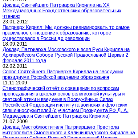
Доклад Святейшего Патриарха Кирилла на XX
Международных Рождественских образовательных
чтениях
23.01.2012
Патриарх Кирилл: Мы должны реанимировать то самое
правильное отношение к образованию, которое
существовало в России до революции
18.09.2011
Доклад Патриарха Московского и всея Руси Кирилла на
Архиерейском Соборе Русской Православной Церкви 2
февраля 2011 года
02.02.2011
Слово Святейшего Патриарха Кирилла на заседании
президиума Российской академии образования
11.11.2009
Стенографический отчёт о совещании по вопросам
преподавания в школах основ религиозной культуры и
светской этики и введения в Вооружённых Силах
Российской Федерации института воинских и флотских
священнослужителей (с участием Президента РФ Д. А.
Медведева и Святейшего Патриарха Кирилла)
21.07.2009
Доклад Местоблюстителя Патриаршего Престола
митрополита Смоленского и Калининградского Кирилла на