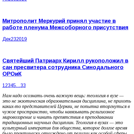
Митрополит Меркурий принял участие в
работе пленума Межсоборного присутствия
Дек
23
2019
Святейший Патриарх Кирилл рукоположил в
сан пресвитера сотрудника Синодального
ОРОиК
1
2
3
4
5
…
33
Нам надо осознать очень важную вещь: теология в вузе —
это не экзотическая образовательная дисциплина, не прихоть
каких-то представителей Церкви, не попытка вторгнуться в
чужое пространство, чтобы навязывать религиозное
мировоззрение и чинить препятствия в преподавании
традиционных научных дисциплин. Теология в вузах — это
культурный императив для общества, которое долгое время
было практически отчуждено от религии как особой сферы