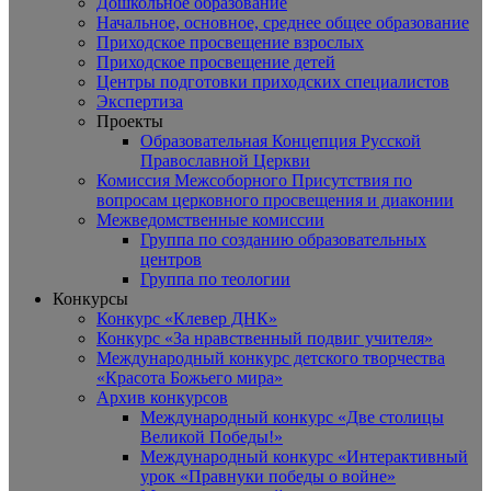
Дошкольное образование
Начальное, основное, среднее общее образование
Приходское просвещение взрослых
Приходское просвещение детей
Центры подготовки приходских специалистов
Экспертиза
Проекты
Образовательная Концепция Русской
Православной Церкви
Комиссия Межсоборного Присутствия по
вопросам церковного просвещения и диаконии
Межведомственные комиссии
Группа по созданию образовательных
центров
Группа по теологии
Конкурсы
Конкурс «Клевер ДНК»
Конкурс «За нравственный подвиг учителя»
Международный конкурс детского творчества
«Красота Божьего мира»
Архив конкурсов
Международный конкурс «Две столицы
Великой Победы!»
Международный конкурс «Интерактивный
урок «Правнуки победы о войне»