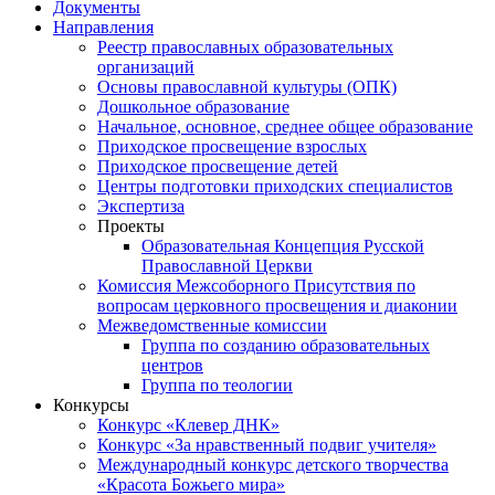
Документы
Направления
Реестр православных образовательных
организаций
Основы православной культуры (ОПК)
Дошкольное образование
Начальное, основное, среднее общее образование
Приходское просвещение взрослых
Приходское просвещение детей
Центры подготовки приходских специалистов
Экспертиза
Проекты
Образовательная Концепция Русской
Православной Церкви
Комиссия Межсоборного Присутствия по
вопросам церковного просвещения и диаконии
Межведомственные комиссии
Группа по созданию образовательных
центров
Группа по теологии
Конкурсы
Конкурс «Клевер ДНК»
Конкурс «За нравственный подвиг учителя»
Международный конкурс детского творчества
«Красота Божьего мира»