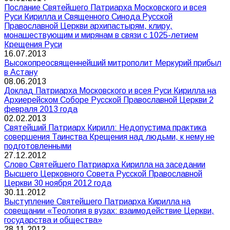
Послание Святейшего Патриарха Московского и всея
Руси Кирилла и Священного Синода Русской
Православной Церкви архипастырям, клиру,
монашествующим и мирянам в связи с 1025-летием
Крещения Руси
16.07.2013
Высокопреосвященнейший митрополит Меркурий прибыл
в Астану
08.06.2013
Доклад Патриарха Московского и всея Руси Кирилла на
Архиерейском Соборе Русской Православной Церкви 2
февраля 2013 года
02.02.2013
Святейший Патриарх Кирилл: Недопустима практика
совершения Таинства Крещения над людьми, к нему не
подготовленными
27.12.2012
Слово Святейшего Патриарха Кирилла на заседании
Высшего Церковного Совета Русской Православной
Церкви 30 ноября 2012 года
30.11.2012
Выступление Святейшего Патриарха Кирилла на
совещании «Теология в вузах: взаимодействие Церкви,
государства и общества»
28.11.2012