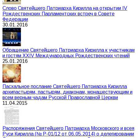
Слово Святейшего Патриарха Кирилла на открытии IV
Рождественских Парламентских встреч в Совете
Федерации
30.01.2016
Обращение Святейшего Патриарха Кирилла к участникам
и гостям XXIV Международных Рождественских чтений
25.01.2016
Пасхальное послание Святейшего Патриарха Кирилла
архипастырям, пастырям, диаконам, монашествующим и
всем верным чадам Русской Православной Церкви
11.04.2015
Распоряжения Святейшего Патриарха Московского и всея
Руси Кирилла (№ Р-01/12 от 06.05.2014) о делегировании