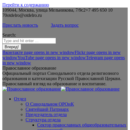
Перейти к содержанию
109044, Москва, улица Мельникова, 7/9с2
+7 495 650 10
70
otdelro@otdelro.ru
Прислать новость
Задать вопрос
Search:
Вконтакте page opens in new window
Flickr page opens in new
window
YouTube page opens in new window
Telegram page opens
in new window
Православное образование
Официальный портал Синодального отдела религиозного
образования и катехизации Русской Православной Церкви.
Православный взгляд на образование и воспитание.
Отдел
О Синодальном ОРОиК
Святейший Патриарх
Председатель отдела
Структура отдела
Сектор православных общеобразовательных