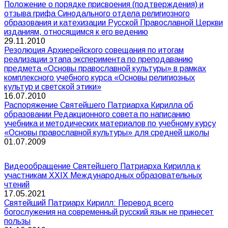
Положение о порядке присвоения (подтверждения) и
отзыва грифа Синодального отдела религиозного
образования и катехизации Русской Православной Церкви
изданиям, относящимся к его ведению
29.11.2010
Резолюция Архиерейского совещания по итогам
реализации этапа эксперимента по преподаванию
предмета «Основы православной культуры» в рамках
комплексного учебного курса «Основы религиозных
культур и светской этики»
16.07.2010
Распоряжение Святейшего Патриарха Кирилла об
образовании Редакционного совета по написанию
учебника и методических материалов по учебному курсу
«Основы православной культуры» для средней школы
01.07.2009
Видеообращение Святейшего Патриарха Кирилла к
участникам XXIX Международных образовательных
чтений
17.05.2021
Святейший Патриарх Кирилл: Перевод всего
богослужения на современный русский язык не принесет
пользы