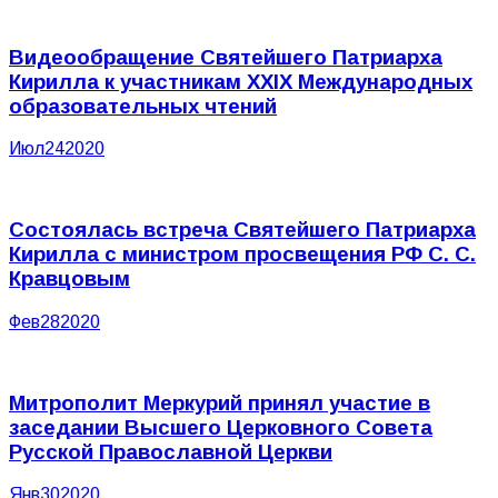
Видеообращение Святейшего Патриарха
Кирилла к участникам XXIX Международных
образовательных чтений
Июл
24
2020
Состоялась встреча Святейшего Патриарха
Кирилла с министром просвещения РФ С. С.
Кравцовым
Фев
28
2020
Митрополит Меркурий принял участие в
заседании Высшего Церковного Совета
Русской Православной Церкви
Янв
30
2020