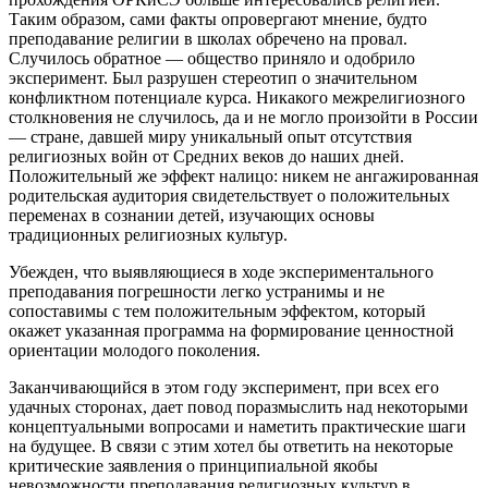
Таким образом, сами факты опровергают мнение, будто
преподавание религии в школах обречено на провал.
Случилось обратное — общество приняло и одобрило
эксперимент. Был разрушен стереотип о значительном
конфликтном потенциале курса. Никакого межрелигиозного
столкновения не случилось, да и не могло произойти в России
— стране, давшей миру уникальный опыт отсутствия
религиозных войн от Средних веков до наших дней.
Положительный же эффект налицо: никем не ангажированная
родительская аудитория свидетельствует о положительных
переменах в сознании детей, изучающих основы
традиционных религиозных культур.
Убежден, что выявляющиеся в ходе экспериментального
преподавания погрешности легко устранимы и не
сопоставимы с тем положительным эффектом, который
окажет указанная программа на формирование ценностной
ориентации молодого поколения.
Заканчивающийся в этом году эксперимент, при всех его
удачных сторонах, дает повод поразмыслить над некоторыми
концептуальными вопросами и наметить практические шаги
на будущее. В связи с этим хотел бы ответить на некоторые
критические заявления о принципиальной якобы
невозможности преподавания религиозных культур в