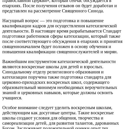
Православной Церкви», который сейчас обсуждается в
епархиях. После получения отзывов он будет доработан и
представлен на рассмотрение Священного Синода.
Насущный вопрос — это подготовка и повышение
квалификации кадров для осуществления катехизической
деятельности. В настоящее время разрабатывается Стандарт
подготовки работников сферы катехизации, который также
после соответствующего обсуждения в епархиях и принятия
священноначалием будет положен в основу обучения и
повышения квалификации священнослужителей и мирян.
Важнейшим инструментом катехизической деятельности
являются воскресные школы для детей и взрослых.
Синодальному отделу религиозного образования и
катехизации поручена также подготовка стандарта для
церковно-приходских воскресных школ, содержащего
образовательный минимум необходимых вероучительных
знаний и церковных навыков, которые должны освоить
учащиеся.
Особое внимание следует уделить воскресным школам,
действующим как досуговые центры. Такие воскресные
школы создают условия для общения, творчества и
самореализации детей, для развития талантов, дарованных
Богом. Заслуживает положительной оценки опыт тех