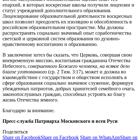
епархий, в которых воскресные школы получили лицензии и
статус учреждений дополнительного образования.
Лицензирование образовательной деятельности воскресных
школ позволит преодолеть их изоляцию и обособленность в
российском образовательном пространстве. Мы должны
распространять социально значимый опыт соработничества
светской и церковной систем образования по духовно-
нравственному воспитанию и образованию.
В заключение хотел бы сказать, что Церковь, совершая свою
вневременную миссию, воспитывая гражданина Отечества
Небесного,
совершенного Божиего человека, на всякое дело
благое уготованного
(ср. 2 Тим. 3:17), может и должна во
взаимодействии с государством и обществом исполнять в
сфере образования социально значимое служение, формируя
убежденных патриотов, добрых хранителей семейного очага,
законопослушных граждан, способных устроять ко благу
жизнь Отечества земного.
Благодарю за внимание.
Пресс-служба Патриарха Московского и всея Руси
Поделиться
Share on Facebook
Share on Facebook
Share on WhatsApp
Share on