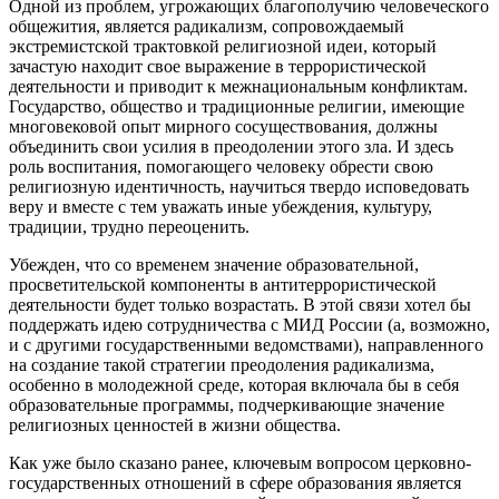
Одной из проблем, угрожающих благополучию человеческого
общежития, является радикализм, сопровождаемый
экстремистской трактовкой религиозной идеи, который
зачастую находит свое выражение в террористической
деятельности и приводит к межнациональным конфликтам.
Государство, общество и традиционные религии, имеющие
многовековой опыт мирного сосуществования, должны
объединить свои усилия в преодолении этого зла. И здесь
роль воспитания, помогающего человеку обрести свою
религиозную идентичность, научиться твердо исповедовать
веру и вместе с тем уважать иные убеждения, культуру,
традиции, трудно переоценить.
Убежден, что со временем значение образовательной,
просветительской компоненты в антитеррористической
деятельности будет только возрастать. В этой связи хотел бы
поддержать идею сотрудничества с МИД России (а, возможно,
и с другими государственными ведомствами), направленного
на создание такой стратегии преодоления радикализма,
особенно в молодежной среде, которая включала бы в себя
образовательные программы, подчеркивающие значение
религиозных ценностей в жизни общества.
Как уже было сказано ранее, ключевым вопросом церковно-
государственных отношений в сфере образования является