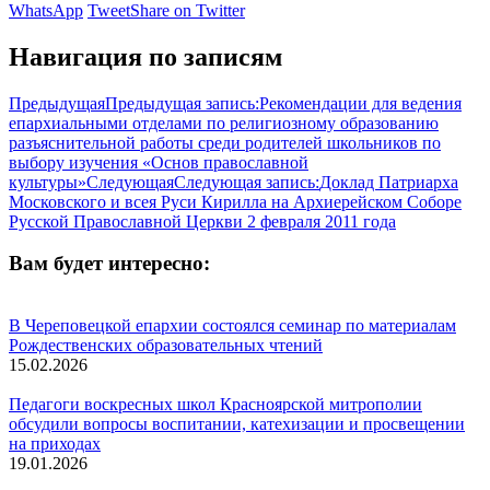
WhatsApp
Tweet
Share on Twitter
Навигация по записям
Предыдущая
Предыдущая запись:
Рекомендации для ведения
епархиальными отделами по религиозному образованию
разъяснительной работы среди родителей школьников по
выбору изучения «Основ православной
культуры»
Следующая
Следующая запись:
Доклад Патриарха
Московского и всея Руси Кирилла на Архиерейском Соборе
Русской Православной Церкви 2 февраля 2011 года
Вам будет интересно:
В Череповецкой епархии состоялся семинар по материалам
Рождественских образовательных чтений
15.02.2026
Педагоги воскресных школ Красноярской митрополии
обсудили вопросы воспитании, катехизации и просвещении
на приходах
19.01.2026