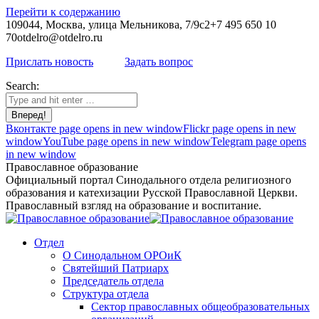
Перейти к содержанию
109044, Москва, улица Мельникова, 7/9с2
+7 495 650 10
70
otdelro@otdelro.ru
Прислать новость
Задать вопрос
Search:
Вконтакте page opens in new window
Flickr page opens in new
window
YouTube page opens in new window
Telegram page opens
in new window
Православное образование
Официальный портал Синодального отдела религиозного
образования и катехизации Русской Православной Церкви.
Православный взгляд на образование и воспитание.
Отдел
О Синодальном ОРОиК
Святейший Патриарх
Председатель отдела
Структура отдела
Сектор православных общеобразовательных