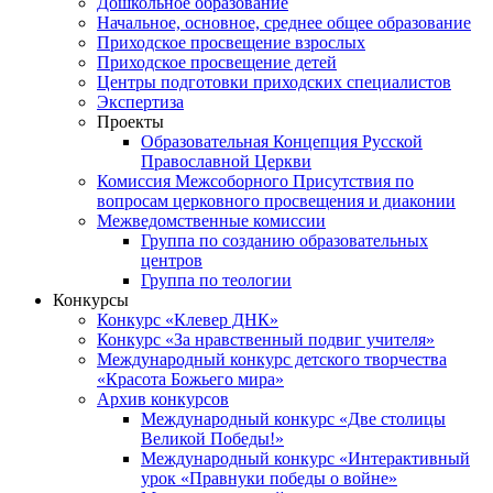
Дошкольное образование
Начальное, основное, среднее общее образование
Приходское просвещение взрослых
Приходское просвещение детей
Центры подготовки приходских специалистов
Экспертиза
Проекты
Образовательная Концепция Русской
Православной Церкви
Комиссия Межсоборного Присутствия по
вопросам церковного просвещения и диаконии
Межведомственные комиссии
Группа по созданию образовательных
центров
Группа по теологии
Конкурсы
Конкурс «Клевер ДНК»
Конкурс «За нравственный подвиг учителя»
Международный конкурс детского творчества
«Красота Божьего мира»
Архив конкурсов
Международный конкурс «Две столицы
Великой Победы!»
Международный конкурс «Интерактивный
урок «Правнуки победы о войне»