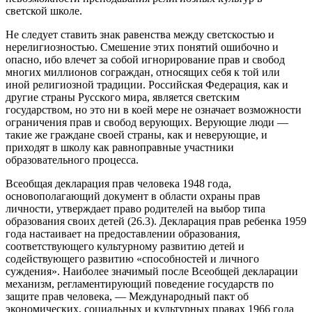
светской школе.
Не следует ставить знак равенства между светскостью и
нерелигиозностью. Смешение этих понятий ошибочно и
опасно, ибо влечет за собой игнорирование прав и свобод
многих миллионов сограждан, относящих себя к той или
иной религиозной традиции. Российская Федерация, как и
другие страны Русского мира, является светским
государством, но это ни в коей мере не означает возможности
ограничения прав и свобод верующих. Верующие люди —
такие же граждане своей страны, как и неверующие, и
приходят в школу как равноправные участники
образовательного процесса.
Всеобщая декларация прав человека 1948 года,
основополагающий документ в области охраны прав
личности, утверждает право родителей на выбор типа
образования своих детей (26.3). Декларация прав ребенка 1959
года настаивает на предоставлении образования,
соответствующего культурному развитию детей и
содействующего развитию «способностей и личного
суждения». Наиболее значимый после Всеобщей декларации
механизм, регламентирующий поведение государств по
защите прав человека, — Международный пакт об
экономических, социальных и культурных правах 1966 года