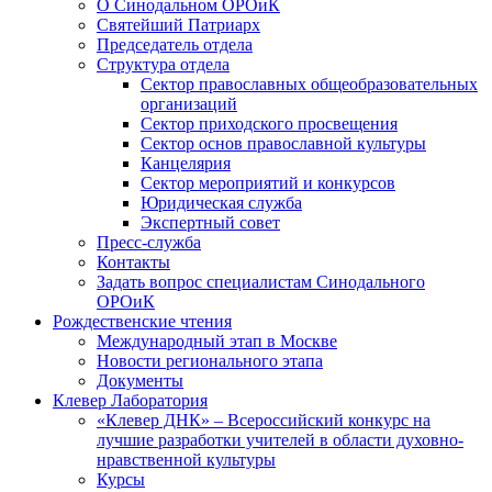
О Синодальном ОРОиК
Святейший Патриарх
Председатель отдела
Структура отдела
Сектор православных общеобразовательных
организаций
Сектор приходского просвещения
Сектор основ православной культуры
Канцелярия
Сектор мероприятий и конкурсов
Юридическая служба
Экспертный совет
Пресс-служба
Контакты
Задать вопрос специалистам Синодального
ОРОиК
Рождественские чтения
Международный этап в Москве
Новости регионального этапа
Документы
Клевер Лаборатория
«Клевер ДНК» – Всероссийский конкурс на
лучшие разработки учителей в области духовно-
нравственной культуры
Курсы