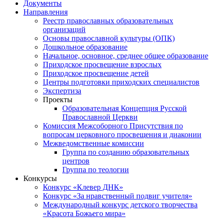
Документы
Направления
Реестр православных образовательных
организаций
Основы православной культуры (ОПК)
Дошкольное образование
Начальное, основное, среднее общее образование
Приходское просвещение взрослых
Приходское просвещение детей
Центры подготовки приходских специалистов
Экспертиза
Проекты
Образовательная Концепция Русской
Православной Церкви
Комиссия Межсоборного Присутствия по
вопросам церковного просвещения и диаконии
Межведомственные комиссии
Группа по созданию образовательных
центров
Группа по теологии
Конкурсы
Конкурс «Клевер ДНК»
Конкурс «За нравственный подвиг учителя»
Международный конкурс детского творчества
«Красота Божьего мира»