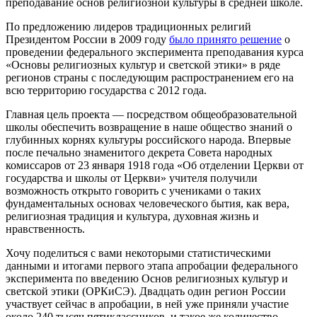
преподавание основ религиозной культуры в средней школе.
По предложению лидеров традиционных религий
Президентом России в 2009 году
было принято решение
о
проведении федерального эксперимента преподавания курса
«Основы религиозных культур и светской этики» в ряде
регионов страны с последующим распространением его на
всю территорию государства с 2012 года.
Главная цель проекта — посредством общеобразовательной
школы обеспечить возвращение в наше общество знаний о
глубинных корнях культуры российского народа. Впервые
после печально знаменитого декрета Совета народных
комиссаров от 23 января 1918 года «Об отделении Церкви от
государства и школы от Церкви» учителя получили
возможность открыто говорить с учениками о таких
фундаментальных основах человеческого бытия, как вера,
религиозная традиция и культура, духовная жизнь и
нравственность.
Хочу поделиться с вами некоторыми статистическими
данными и итогами первого этапа апробации федерального
эксперимента по введению Основ религиозных культур и
светской этики (ОРКиСЭ). Двадцать один регион России
участвует сейчас в апробации, в ней уже приняли участие
около 240 тысяч пятиклассников, и такое же количество