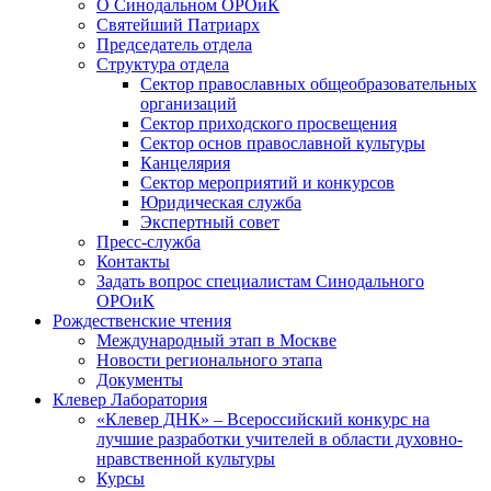
О Синодальном ОРОиК
Святейший Патриарх
Председатель отдела
Структура отдела
Сектор православных общеобразовательных
организаций
Сектор приходского просвещения
Сектор основ православной культуры
Канцелярия
Сектор мероприятий и конкурсов
Юридическая служба
Экспертный совет
Пресс-служба
Контакты
Задать вопрос специалистам Синодального
ОРОиК
Рождественские чтения
Международный этап в Москве
Новости регионального этапа
Документы
Клевер Лаборатория
«Клевер ДНК» – Всероссийский конкурс на
лучшие разработки учителей в области духовно-
нравственной культуры
Курсы