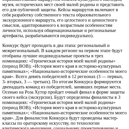
музея, исторических мест своей малой родины и представить
его для публичной защиты. Кейсы маршрутов включают в
себя разработку собственного текста образовательного
экскурсионного маршрута, его целостного и ценностного
смыслов, адаптированного к возрастным особенностям
личности, используя общенациональные и региональные
артефакты, разрабатываются индивидуально).
Конкурс будет проходить в два этапа: региональный и
межрегиональный. В каждом регионе на первом этапе будут
отобраны лучшие индивидуальные проекты в трех
номинациях: «Героическая история моей малой родины»
(период ВОВ); «История моего края в историко-культурных
памятниках»; «Национально-исторические особенности моего
края». Всего девять победителей в 12 регионах (3 — первых,
3- вторых, 3 — третьих). По итогам Конкурса формируются
двенадцать команд из победителей, занявших первые места.
Осенью на Роза Хутор пройдет очный финал в форме защиты
своего кейса (экскурсии). Будут определены финалисты в 3
номинациях: «Героическая история моей малой родины»
(период ВОВ); «История моего края в историко-культурных
памятниках»; «Национально-исторические особенности моего
края». Для финалистов Конкурса будут проведены мастер-
классы по ораторскому искусству, по технологии
критического мышления, социальному проектированию и