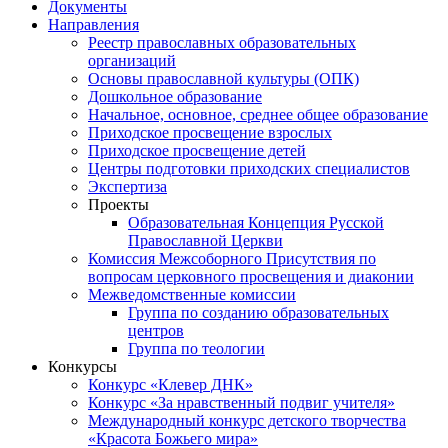
Документы
Направления
Реестр православных образовательных
организаций
Основы православной культуры (ОПК)
Дошкольное образование
Начальное, основное, среднее общее образование
Приходское просвещение взрослых
Приходское просвещение детей
Центры подготовки приходских специалистов
Экспертиза
Проекты
Образовательная Концепция Русской
Православной Церкви
Комиссия Межсоборного Присутствия по
вопросам церковного просвещения и диаконии
Межведомственные комиссии
Группа по созданию образовательных
центров
Группа по теологии
Конкурсы
Конкурс «Клевер ДНК»
Конкурс «За нравственный подвиг учителя»
Международный конкурс детского творчества
«Красота Божьего мира»