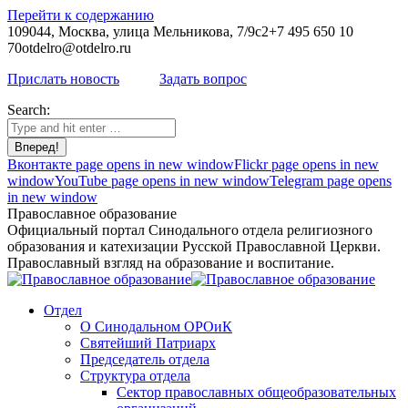
Перейти к содержанию
109044, Москва, улица Мельникова, 7/9с2
+7 495 650 10
70
otdelro@otdelro.ru
Прислать новость
Задать вопрос
Search:
Вконтакте page opens in new window
Flickr page opens in new
window
YouTube page opens in new window
Telegram page opens
in new window
Православное образование
Официальный портал Синодального отдела религиозного
образования и катехизации Русской Православной Церкви.
Православный взгляд на образование и воспитание.
Отдел
О Синодальном ОРОиК
Святейший Патриарх
Председатель отдела
Структура отдела
Сектор православных общеобразовательных