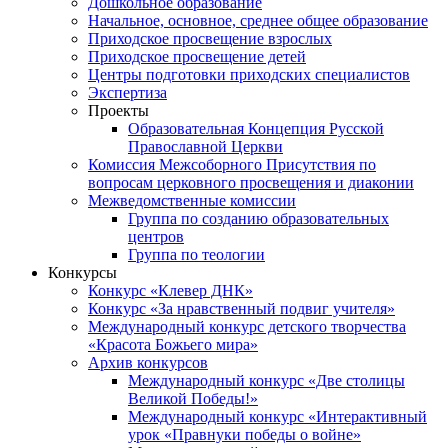
Дошкольное образование
Начальное, основное, среднее общее образование
Приходское просвещение взрослых
Приходское просвещение детей
Центры подготовки приходских специалистов
Экспертиза
Проекты
Образовательная Концепция Русской
Православной Церкви
Комиссия Межсоборного Присутствия по
вопросам церковного просвещения и диаконии
Межведомственные комиссии
Группа по созданию образовательных
центров
Группа по теологии
Конкурсы
Конкурс «Клевер ДНК»
Конкурс «За нравственный подвиг учителя»
Международный конкурс детского творчества
«Красота Божьего мира»
Архив конкурсов
Международный конкурс «Две столицы
Великой Победы!»
Международный конкурс «Интерактивный
урок «Правнуки победы о войне»