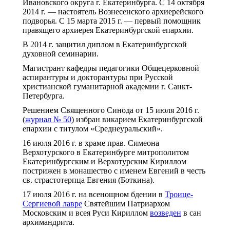
Ивановского округа г. Екатеринбурга. С 14 октября
2014 г. — настоятель Вознесенского архиерейского
подворья. С 15 марта 2015 г. — первый помощник
правящего архиерея Екатеринбургской епархии.
В 2014 г. защитил диплом в Екатеринбургской
духовной семинарии.
Магистрант кафедры педагогики Общецерковной
аспирантуры и докторантуры при Русской
христианской гуманитарной академии г. Санкт-
Петербурга.
Решением Священного Синода от 15 июля 2016 г.
(
журнал № 50
) избран викарием Екатеринбургской
епархии с титулом «Среднеуральский».
16 июля 2016 г. в храме прав. Симеона
Верхотурского в Екатеринбурге митрополитом
Екатеринбургским и Верхотурским Кириллом
пострижен в монашество с именем Евгений в честь
св. страстотерпца Евгения (Боткина).
17 июля 2016 г. на всенощном бдении в
Троице-
Сергиевой лавре
Святейшим Патриархом
Московским и всея Руси Кириллом
возведен
в сан
архимандрита.