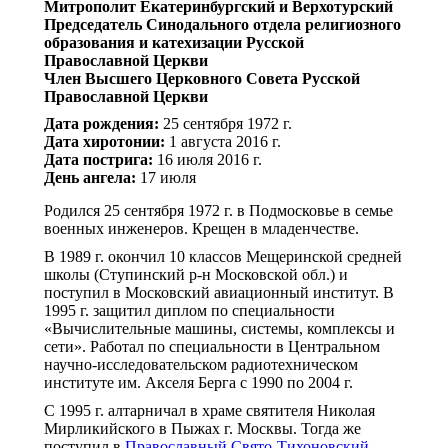
Митрополит Екатеринбургский и Верхотурский
Председатель Синодального отдела религиозного
образования и катехизации Русской
Православной Церкви
Член Высшего Церковного Совета Русской
Православной Церкви
Дата рождения:
25 сентября 1972 г.
Дата хиротонии:
1 августа 2016 г.
Дата пострига:
16 июля 2016 г.
День ангела:
17 июля
Родился 25 сентября 1972 г. в Подмосковье в семье
военных инженеров. Крещен в младенчестве.
В 1989 г. окончил 10 классов Мещеринской средней
школы (Ступинский р-н Московской обл.) и
поступил в Московский авиационный институт. В
1995 г. защитил диплом по специальности
«Вычислительные машины, системы, комплексы и
сети». Работал по специальности в Центральном
научно-исследовательском радиотехническом
институте им. Акселя Берга с 1990 по 2004 г.
С 1995 г. алтарничал в храме святителя Николая
Мирликийского в Пыжах г. Москвы. Тогда же
поступил в
Православный Свято-Тихоновский