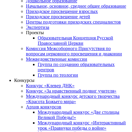
Дошкольное образование
Начальное, основное, среднее общее образование
Приходское просвещение взрослых
Приходское просвещение детей
Центры подготовки приходских специалистов
Экспертиза
Проекты
Образовательная Концепция Русской
Православной Церкви
Комиссия Межсоборного Присутствия по
вопросам церковного просвещения и диаконии
Межведомственные комиссии
Группа по созданию образовательных
центров
Группа по теологии
Конкурсы
Конкурс «Клевер ДНК»
Конкурс «За нравственный подвиг учителя»
Международный конкурс детского творчества
«Красота Божьего мира»
Архив конкурсов
Международный конкурс «Две столицы
Великой Победы!»
Международный конкурс «Интерактивный
урок «Правнуки победы о войне»