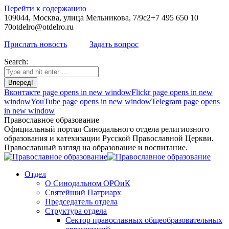
Перейти к содержанию
109044, Москва, улица Мельникова, 7/9с2
+7 495 650 10
70
otdelro@otdelro.ru
Прислать новость
Задать вопрос
Search:
Вконтакте page opens in new window
Flickr page opens in new
window
YouTube page opens in new window
Telegram page opens
in new window
Православное образование
Официальный портал Синодального отдела религиозного
образования и катехизации Русской Православной Церкви.
Православный взгляд на образование и воспитание.
Отдел
О Синодальном ОРОиК
Святейший Патриарх
Председатель отдела
Структура отдела
Сектор православных общеобразовательных