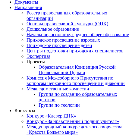
Документы
Направления
Реестр православных образовательных
организаций
Основы православной культуры (ОПК)
Дошкольное образование
Начальное, основное, среднее общее образование
Приходское просвещение взрослых
Приходское просвещение детей
Центры подготовки приходских специалистов
Экспертиза
Проекты
Образовательная Концепция Русской
Православной Церкви
Комиссия Межсоборного Присутствия по
вопросам церковного просвещения и диаконии
Межведомственные комиссии
Группа по созданию образовательных
центров
Группа по теологии
Конкурсы
Конкурс «Клевер ДНК»
Конкурс «За нравственный подвиг учителя»
Международный конкурс детского творчества
«Красота Божьего мира»