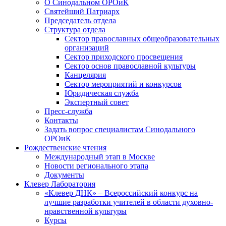
О Синодальном ОРОиК
Святейший Патриарх
Председатель отдела
Структура отдела
Сектор православных общеобразовательных
организаций
Сектор приходского просвещения
Сектор основ православной культуры
Канцелярия
Сектор мероприятий и конкурсов
Юридическая служба
Экспертный совет
Пресс-служба
Контакты
Задать вопрос специалистам Синодального
ОРОиК
Рождественские чтения
Международный этап в Москве
Новости регионального этапа
Документы
Клевер Лаборатория
«Клевер ДНК» – Всероссийский конкурс на
лучшие разработки учителей в области духовно-
нравственной культуры
Курсы