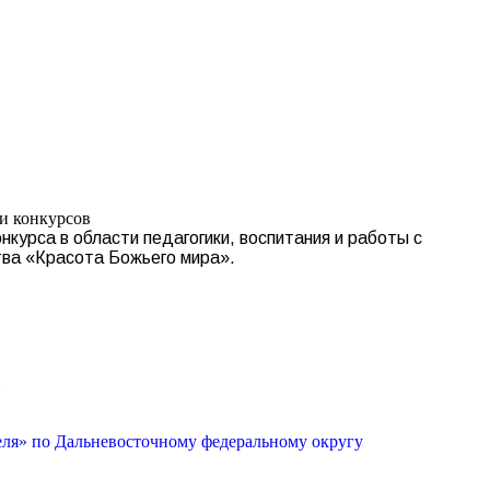
Search:
Вконтакте
Flickr
YouTu
Te
page
page
page
pa
opens
opens
opens
op
in
in
in
in
new
new
new
n
window
window
windo
w
и конкурсов
курса в области педагогики, воспитания и работы с
тва «Красота Божьего мира».
»
еля» по Дальневосточному федеральному округу