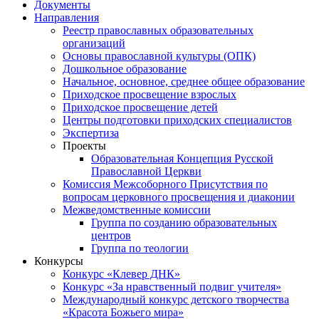
Документы
Направления
Реестр православных образовательных
организаций
Основы православной культуры (ОПК)
Дошкольное образование
Начальное, основное, среднее общее образование
Приходское просвещение взрослых
Приходское просвещение детей
Центры подготовки приходских специалистов
Экспертиза
Проекты
Образовательная Концепция Русской
Православной Церкви
Комиссия Межсоборного Присутствия по
вопросам церковного просвещения и диаконии
Межведомственные комиссии
Группа по созданию образовательных
центров
Группа по теологии
Конкурсы
Конкурс «Клевер ДНК»
Конкурс «За нравственный подвиг учителя»
Международный конкурс детского творчества
«Красота Божьего мира»