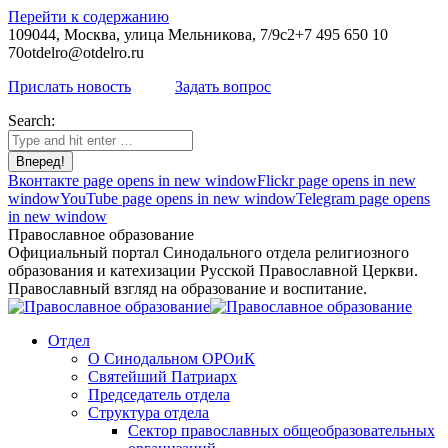
Перейти к содержанию
109044, Москва, улица Мельникова, 7/9с2
+7 495 650 10
70
otdelro@otdelro.ru
Прислать новость
Задать вопрос
Search:
Вконтакте page opens in new window
Flickr page opens in new
window
YouTube page opens in new window
Telegram page opens
in new window
Православное образование
Официальный портал Синодального отдела религиозного
образования и катехизации Русской Православной Церкви.
Православный взгляд на образование и воспитание.
Отдел
О Синодальном ОРОиК
Святейший Патриарх
Председатель отдела
Структура отдела
Сектор православных общеобразовательных