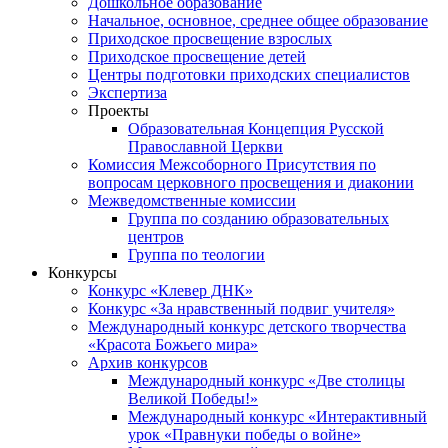
Дошкольное образование
Начальное, основное, среднее общее образование
Приходское просвещение взрослых
Приходское просвещение детей
Центры подготовки приходских специалистов
Экспертиза
Проекты
Образовательная Концепция Русской
Православной Церкви
Комиссия Межсоборного Присутствия по
вопросам церковного просвещения и диаконии
Межведомственные комиссии
Группа по созданию образовательных
центров
Группа по теологии
Конкурсы
Конкурс «Клевер ДНК»
Конкурс «За нравственный подвиг учителя»
Международный конкурс детского творчества
«Красота Божьего мира»
Архив конкурсов
Международный конкурс «Две столицы
Великой Победы!»
Международный конкурс «Интерактивный
урок «Правнуки победы о войне»