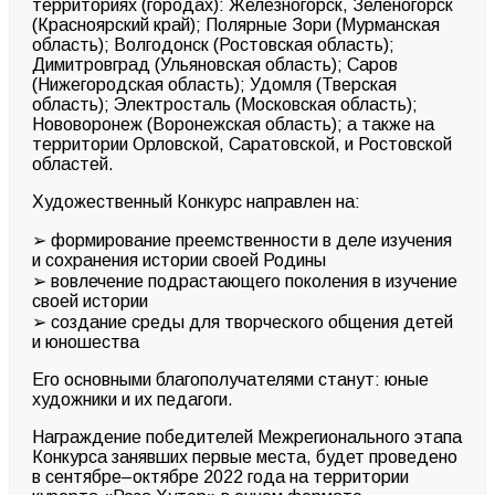
территориях (городах):
Железногорск, Зеленогорск
(Красноярский край); Полярные Зори (Мурманская
область); Волгодонск (Ростовская область);
Димитровград (Ульяновская область); Саров
(Нижегородская область); Удомля (Тверская
область); Электросталь (Московская область);
Нововоронеж
(Воронежская область); а также на
территории Орловской, Саратовской, и Ростовской
областей.
Художественный Конкурс направлен
на
:
➢
формирование преемственности в деле изучения
и сохранения истории своей Родины
➢
вовлечение подрастающего поколения в изучение
своей истории
➢
создание среды для творческого общения детей
и юношества
Его основными
благополучателями
станут:
юные
художники и их педагоги.
Награждение победителей Межрегионального этапа
Конкурса занявших первые места, будет проведено
в сентябре–октябре 2022 года
на территории