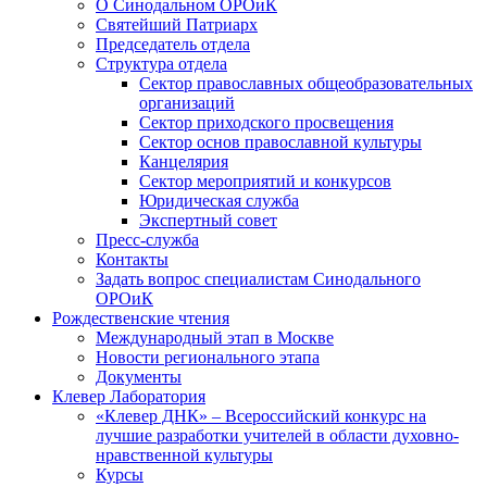
О Синодальном ОРОиК
Святейший Патриарх
Председатель отдела
Структура отдела
Сектор православных общеобразовательных
организаций
Сектор приходского просвещения
Сектор основ православной культуры
Канцелярия
Сектор мероприятий и конкурсов
Юридическая служба
Экспертный совет
Пресс-служба
Контакты
Задать вопрос специалистам Синодального
ОРОиК
Рождественские чтения
Международный этап в Москве
Новости регионального этапа
Документы
Клевер Лаборатория
«Клевер ДНК» – Всероссийский конкурс на
лучшие разработки учителей в области духовно-
нравственной культуры
Курсы