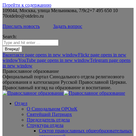
Перейти к содержанию
109044, Москва, улица Мельникова, 7/9с2
+7 495 650 10
70
otdelro@otdelro.ru
Прислать новость
Задать вопрос
Search:
Вконтакте page opens in new window
Flickr page opens in new
window
YouTube page opens in new window
Telegram page opens
in new window
Православное образование
Официальный портал Синодального отдела религиозного
образования и катехизации Русской Православной Церкви.
Православный взгляд на образование и воспитание.
Отдел
О Синодальном ОРОиК
Святейший Патриарх
Председатель отдела
Структура отдела
Сектор православных общеобразовательных