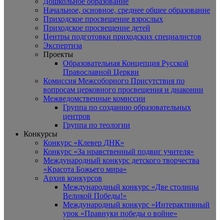
Дошкольное образование
Начальное, основное, среднее общее образование
Приходское просвещение взрослых
Приходское просвещение детей
Центры подготовки приходских специалистов
Экспертиза
Проекты
Образовательная Концепция Русской
Православной Церкви
Комиссия Межсоборного Присутствия по
вопросам церковного просвещения и диаконии
Межведомственные комиссии
Группа по созданию образовательных
центров
Группа по теологии
Конкурсы
Конкурс «Клевер ДНК»
Конкурс «За нравственный подвиг учителя»
Международный конкурс детского творчества
«Красота Божьего мира»
Архив конкурсов
Международный конкурс «Две столицы
Великой Победы!»
Международный конкурс «Интерактивный
урок «Правнуки победы о войне»