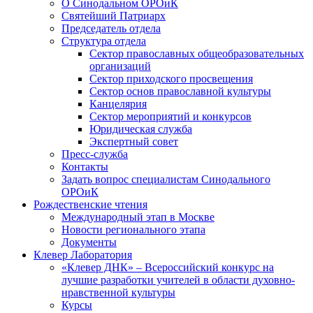
О Синодальном ОРОиК
Святейший Патриарх
Председатель отдела
Структура отдела
Сектор православных общеобразовательных
организаций
Сектор приходского просвещения
Сектор основ православной культуры
Канцелярия
Сектор мероприятий и конкурсов
Юридическая служба
Экспертный совет
Пресс-служба
Контакты
Задать вопрос специалистам Синодального
ОРОиК
Рождественские чтения
Международный этап в Москве
Новости регионального этапа
Документы
Клевер Лаборатория
«Клевер ДНК» – Всероссийский конкурс на
лучшие разработки учителей в области духовно-
нравственной культуры
Курсы