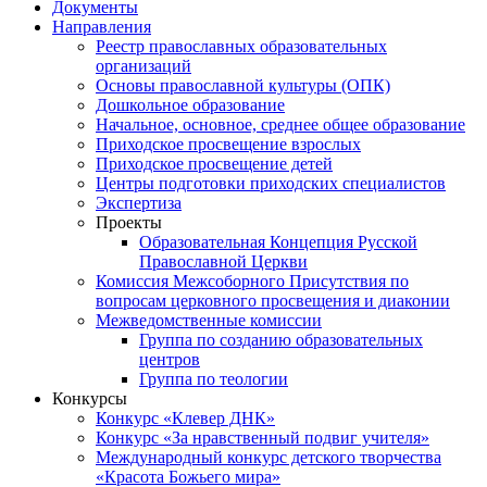
Документы
Направления
Реестр православных образовательных
организаций
Основы православной культуры (ОПК)
Дошкольное образование
Начальное, основное, среднее общее образование
Приходское просвещение взрослых
Приходское просвещение детей
Центры подготовки приходских специалистов
Экспертиза
Проекты
Образовательная Концепция Русской
Православной Церкви
Комиссия Межсоборного Присутствия по
вопросам церковного просвещения и диаконии
Межведомственные комиссии
Группа по созданию образовательных
центров
Группа по теологии
Конкурсы
Конкурс «Клевер ДНК»
Конкурс «За нравственный подвиг учителя»
Международный конкурс детского творчества
«Красота Божьего мира»