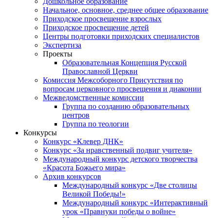
Дошкольное образование
Начальное, основное, среднее общее образование
Приходское просвещение взрослых
Приходское просвещение детей
Центры подготовки приходских специалистов
Экспертиза
Проекты
Образовательная Концепция Русской
Православной Церкви
Комиссия Межсоборного Присутствия по
вопросам церковного просвещения и диаконии
Межведомственные комиссии
Группа по созданию образовательных
центров
Группа по теологии
Конкурсы
Конкурс «Клевер ДНК»
Конкурс «За нравственный подвиг учителя»
Международный конкурс детского творчества
«Красота Божьего мира»
Архив конкурсов
Международный конкурс «Две столицы
Великой Победы!»
Международный конкурс «Интерактивный
урок «Правнуки победы о войне»