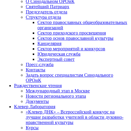
О Синодальном ОРОиК
Святейший Патриарх
Председатель отдела
Структура отдела
Сектор православных общеобразовательных
организаций
Сектор приходского просвещения
Сектор основ православной культуры
Канцелярия
Сектор мероприятий и конкурсов
Юридическая служба
Экспертный совет
Пресс-служба
Контакты
Задать вопрос специалистам Синодального
ОРОиК
Рождественские чтения
Международный этап в Москве
Новости регионального этапа
Документы
Клевер Лаборатория
«Клевер ДНК» – Всероссийский конкурс на
лучшие разработки учителей в области духовно-
нравственной культуры
Курсы