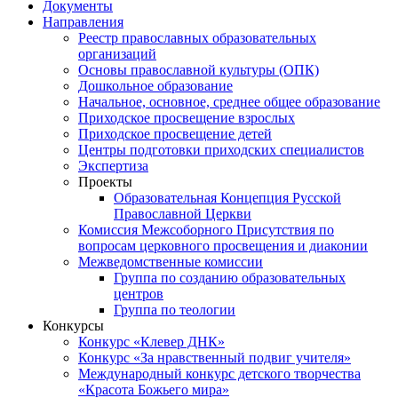
Документы
Направления
Реестр православных образовательных
организаций
Основы православной культуры (ОПК)
Дошкольное образование
Начальное, основное, среднее общее образование
Приходское просвещение взрослых
Приходское просвещение детей
Центры подготовки приходских специалистов
Экспертиза
Проекты
Образовательная Концепция Русской
Православной Церкви
Комиссия Межсоборного Присутствия по
вопросам церковного просвещения и диаконии
Межведомственные комиссии
Группа по созданию образовательных
центров
Группа по теологии
Конкурсы
Конкурс «Клевер ДНК»
Конкурс «За нравственный подвиг учителя»
Международный конкурс детского творчества
«Красота Божьего мира»