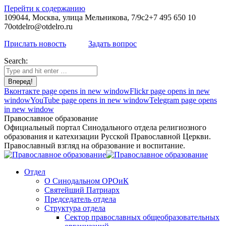
Перейти к содержанию
109044, Москва, улица Мельникова, 7/9с2
+7 495 650 10
70
otdelro@otdelro.ru
Прислать новость
Задать вопрос
Search:
Вконтакте page opens in new window
Flickr page opens in new
window
YouTube page opens in new window
Telegram page opens
in new window
Православное образование
Официальный портал Синодального отдела религиозного
образования и катехизации Русской Православной Церкви.
Православный взгляд на образование и воспитание.
Отдел
О Синодальном ОРОиК
Святейший Патриарх
Председатель отдела
Структура отдела
Сектор православных общеобразовательных