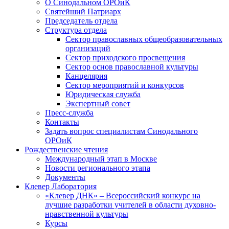
О Синодальном ОРОиК
Святейший Патриарх
Председатель отдела
Структура отдела
Сектор православных общеобразовательных
организаций
Сектор приходского просвещения
Сектор основ православной культуры
Канцелярия
Сектор мероприятий и конкурсов
Юридическая служба
Экспертный совет
Пресс-служба
Контакты
Задать вопрос специалистам Синодального
ОРОиК
Рождественские чтения
Международный этап в Москве
Новости регионального этапа
Документы
Клевер Лаборатория
«Клевер ДНК» – Всероссийский конкурс на
лучшие разработки учителей в области духовно-
нравственной культуры
Курсы