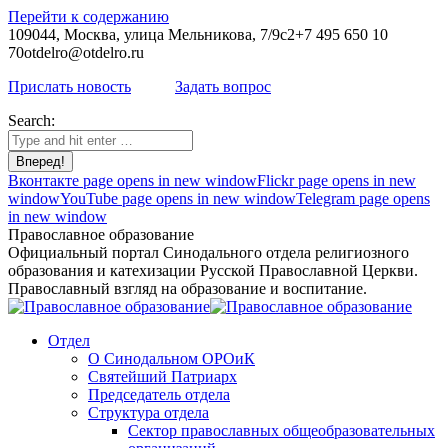
Перейти к содержанию
109044, Москва, улица Мельникова, 7/9с2
+7 495 650 10
70
otdelro@otdelro.ru
Прислать новость
Задать вопрос
Search:
Вконтакте page opens in new window
Flickr page opens in new
window
YouTube page opens in new window
Telegram page opens
in new window
Православное образование
Официальный портал Синодального отдела религиозного
образования и катехизации Русской Православной Церкви.
Православный взгляд на образование и воспитание.
Отдел
О Синодальном ОРОиК
Святейший Патриарх
Председатель отдела
Структура отдела
Сектор православных общеобразовательных