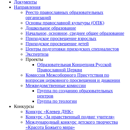
Документы
Направления
Реестр православных образовательных
организаций
Основы православной культуры (ОПК)
Дошкольное образование
Начальное, основное, среднее общее образование
Приходское просвещение взрослых
Приходское просвещение детей
Центры подготовки приходских специалистов
Экспертиза
Проекты
Образовательная Концепция Русской
Православной Церкви
Комиссия Межсоборного Присутствия по
вопросам церковного просвещения и диаконии
Межведомственные комиссии
Группа по созданию образовательных
центров
Группа по теологии
Конкурсы
Конкурс «Клевер ДНК»
Конкурс «За нравственный подвиг учителя»
Международный конкурс детского творчества
«Красота Божьего мира»