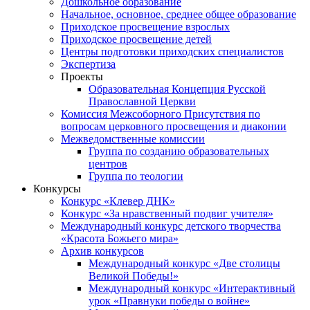
Дошкольное образование
Начальное, основное, среднее общее образование
Приходское просвещение взрослых
Приходское просвещение детей
Центры подготовки приходских специалистов
Экспертиза
Проекты
Образовательная Концепция Русской
Православной Церкви
Комиссия Межсоборного Присутствия по
вопросам церковного просвещения и диаконии
Межведомственные комиссии
Группа по созданию образовательных
центров
Группа по теологии
Конкурсы
Конкурс «Клевер ДНК»
Конкурс «За нравственный подвиг учителя»
Международный конкурс детского творчества
«Красота Божьего мира»
Архив конкурсов
Международный конкурс «Две столицы
Великой Победы!»
Международный конкурс «Интерактивный
урок «Правнуки победы о войне»