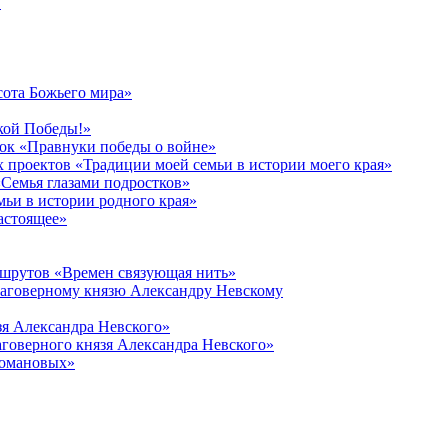
в
сота Божьего мира»
кой Победы!»
к «Правнуки победы о войне»
 проектов «Традиции моей семьи в истории моего края»
Семья глазами подростков»
ьи в истории родного края»
астоящее»
ршрутов «Времен связующая нить»
лаговерному князю Александру Невскому
зя Александра Невского»
говерного князя Александра Невского»
Романовых»