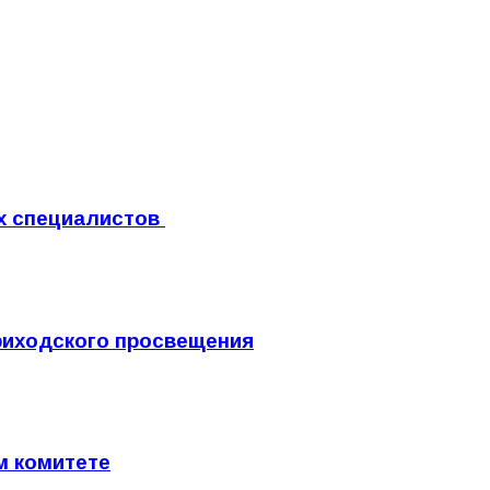
х специалистов
риходского просвещения
м комитете