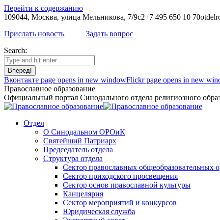
Перейти к содержанию
109044, Москва, улица Мельникова, 7/9с2
+7 495 650 10 70
otdelr
Прислать новость
Задать вопрос
Search:
Вконтакте page opens in new window
Flickr page opens in new wi
Православное образование
Официальный портал Синодального отдела религиозного образ
Отдел
О Синодальном ОРОиК
Святейший Патриарх
Председатель отдела
Структура отдела
Сектор православных общеобразовательных 
Сектор приходского просвещения
Сектор основ православной культуры
Канцелярия
Сектор мероприятий и конкурсов
Юридическая служба