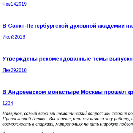
Фев
14
2019
В Санкт-Петербургской духовной академии н
Июл
3
2018
Утверждены рекомендованные темы выпускно
Янв
29
2018
В Андреевском монастыре Москвы прошёл кр
1
2
3
4
Наверное, самый важный тематический вопрос: мы сегодня до
Православной Церкви. Вы знаете, что мы начали эту работу,
возможность в епархиях, митрополиях начать широкую подгот