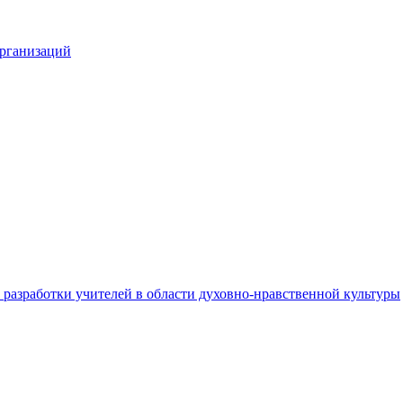
организаций
разработки учителей в области духовно-нравственной культуры