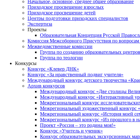
Начальное, основное, среднее общее образование
Приходское просвещение взрослых
Приходское просвещение детей
Центры подготовки приходских специалистов
Экспертиза
Проекты
Образовательная Концепция Русской Правос
Комиссия Межсоборного Присутствия по вопросам 
Межведомственные комиссии
Группа по созданию образовательных центро
Группа по теологии
Конкурсы
Конкурс «Клевер ДНК»
Конкурс «За нравственный подвиг учителя»
Международный конкурс детского творчества «Кра
Архив конкурсов
Международный конкурс «Две столицы Вели
Международный конкурс «Интерактивный уро
Межрегиональный конкурс исследовательских
Межрегиональный художественный конкурс «
Межрегиональный конкурс «История моей сем
Межрегиональный конкурс «Из прошлого в н
Проект «Россия – это родина моя!»
Конкурс «Учитель и ученик»
Конкурс образовательных экскурсионных ма