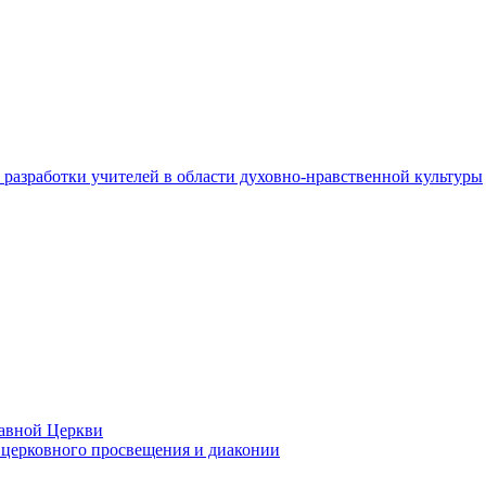
разработки учителей в области духовно-нравственной культуры
лавной Церкви
церковного просвещения и диаконии