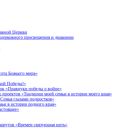
лавной Церкви
церковного просвещения и диаконии
в
сота Божьего мира»
кой Победы!»
к «Правнуки победы о войне»
 проектов «Традиции моей семьи в истории моего края»
Семья глазами подростков»
ьи в истории родного края»
астоящее»
ршрутов «Времен связующая нить»