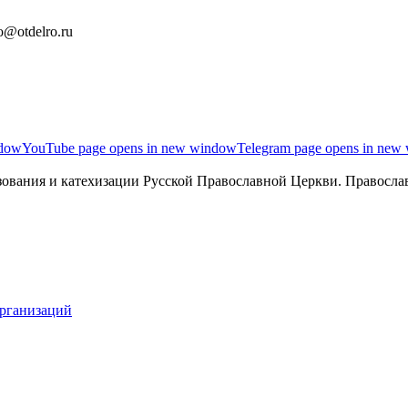
o@otdelro.ru
ndow
YouTube page opens in new window
Telegram page opens in new
ования и катехизации Русской Православной Церкви. Православ
организаций