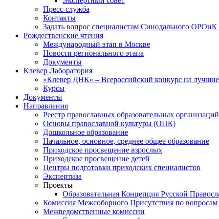
Экспертный совет
Пресс-служба
Контакты
Задать вопрос специалистам Синодального ОРОиК
Рождественские чтения
Международный этап в Москве
Новости регионального этапа
Документы
Клевер Лаборатория
«Клевер ДНК» – Всероссийский конкурс на лучшие 
Курсы
Документы
Направления
Реестр православных образовательных организаций
Основы православной культуры (ОПК)
Дошкольное образование
Начальное, основное, среднее общее образование
Приходское просвещение взрослых
Приходское просвещение детей
Центры подготовки приходских специалистов
Экспертиза
Проекты
Образовательная Концепция Русской Правос
Комиссия Межсоборного Присутствия по вопросам 
Межведомственные комиссии