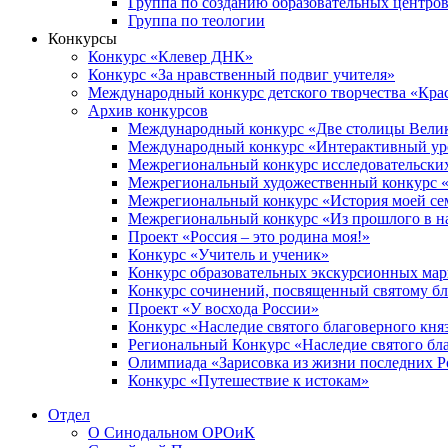
Группа по созданию образовательных центро
Группа по теологии
Конкурсы
Конкурс «Клевер ДНК»
Конкурс «За нравственный подвиг учителя»
Международный конкурс детского творчества «Кра
Архив конкурсов
Международный конкурс «Две столицы Вели
Международный конкурс «Интерактивный уро
Межрегиональный конкурс исследовательских
Межрегиональный художественный конкурс «
Межрегиональный конкурс «История моей сем
Межрегиональный конкурс «Из прошлого в н
Проект «Россия – это родина моя!»
Конкурс «Учитель и ученик»
Конкурс образовательных экскурсионных ма
Конкурс сочинений, посвященный святому б
Проект «У восхода России»
Конкурс «Наследие святого благоверного кня
Региональный Конкурс «Наследие святого бла
Олимпиада «Зарисовка из жизни последних 
Конкурс «Путешествие к истокам»
Отдел
О Синодальном ОРОиК