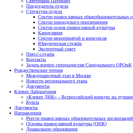
Святейший Патриарх
Председатель отдела
Структура отдела
Сектор православных общеобразовательных 
Сектор приходского просвещения
Сектор основ православной культуры
Канцелярия
Сектор мероприятий и конкурсов
Юридическая служба
Экспертный совет
Пресс-служба
Контакты
Задать вопрос специалистам Синодального ОРОиК
Рождественские чтения
Международный этап в Москве
Новости регионального этапа
Документы
Клевер Лаборатория
«Клевер ДНК» – Всероссийский конкурс на лучшие 
Курсы
Документы
Направления
Реестр православных образовательных организаций
Основы православной культуры (ОПК)
Дошкольное образование