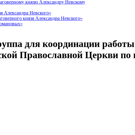
лаговерному князю Александру Невскому
зя Александра Невского»
говерного князя Александра Невского»
Романовых»
руппа для координации работ
ской Православной Церкви по 