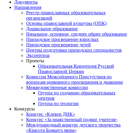
Документы
Направления
Реестр православных образовательных
организаций
Основы православной культуры (ОПК)
Дошкольное образование
Начальное, основное, среднее общее образование
Приходское просвещение взрослых
Приходское просвещение детей
Центры подготовки приходских специалистов
Экспертиза
Проекты
Образовательная Концепция Русской
Православной Церкви
Комиссия Межсоборного Присутствия по
вопросам церковного просвещения и диаконии
Межведомственные комиссии
Группа по созданию образовательных
центров
Группа по теологии
Конкурсы
Конкурс «Клевер ДНК»
Конкурс «За нравственный подвиг учителя»
Международный конкурс детского творчества
«Красота Божьего мира»