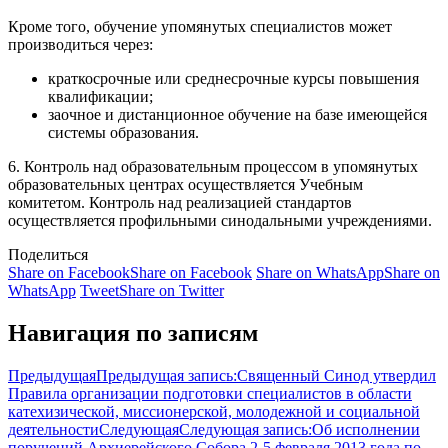
Кроме того, обучение упомянутых специалистов может
производиться через:
краткосрочные или среднесрочные курсы повышения
квалификации;
заочное и дистанционное обучение на базе имеющейся
системы образования.
6. Контроль над образовательным процессом в упомянутых
образовательных центрах осуществляется Учебным
комитетом. Контроль над реализацией стандартов
осуществляется профильными синодальными учреждениями.
Поделиться
Share on Facebook
Share on Facebook
Share on WhatsApp
Share on
WhatsApp
Tweet
Share on Twitter
Навигация по записям
Предыдущая
Предыдущая запись:
Священный Синод утвердил
Правила организации подготовки специалистов в области
катехизической, миссионерской, молодежной и социальной
деятельности
Следующая
Следующая запись:
Об исполнении
поручений Архиерейского Собора 2-5 февраля 2013 года по