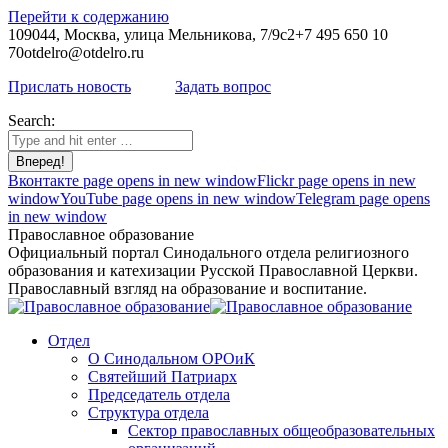
Перейти к содержанию
109044, Москва, улица Мельникова, 7/9с2
+7 495 650 10
70
otdelro@otdelro.ru
Прислать новость
Задать вопрос
Search:
Вконтакте page opens in new window
Flickr page opens in new
window
YouTube page opens in new window
Telegram page opens
in new window
Православное образование
Официальный портал Синодального отдела религиозного
образования и катехизации Русской Православной Церкви.
Православный взгляд на образование и воспитание.
Отдел
О Синодальном ОРОиК
Святейший Патриарх
Председатель отдела
Структура отдела
Сектор православных общеобразовательных