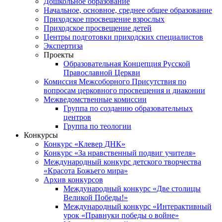
Дошкольное образование
Начальное, основное, среднее общее образование
Приходское просвещение взрослых
Приходское просвещение детей
Центры подготовки приходских специалистов
Экспертиза
Проекты
Образовательная Концепция Русской
Православной Церкви
Комиссия Межсоборного Присутствия по
вопросам церковного просвещения и диаконии
Межведомственные комиссии
Группа по созданию образовательных
центров
Группа по теологии
Конкурсы
Конкурс «Клевер ДНК»
Конкурс «За нравственный подвиг учителя»
Международный конкурс детского творчества
«Красота Божьего мира»
Архив конкурсов
Международный конкурс «Две столицы
Великой Победы!»
Международный конкурс «Интерактивный
урок «Правнуки победы о войне»