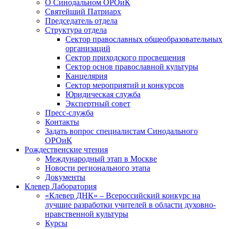
О Синодальном ОРОиК
Святейший Патриарх
Председатель отдела
Структура отдела
Сектор православных общеобразовательных
организаций
Сектор приходского просвещения
Сектор основ православной культуры
Канцелярия
Сектор мероприятий и конкурсов
Юридическая служба
Экспертный совет
Пресс-служба
Контакты
Задать вопрос специалистам Синодального
ОРОиК
Рождественские чтения
Международный этап в Москве
Новости регионального этапа
Документы
Клевер Лаборатория
«Клевер ДНК» – Всероссийский конкурс на
лучшие разработки учителей в области духовно-
нравственной культуры
Курсы