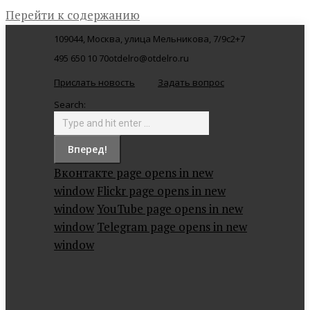
Перейти к содержанию
109044, Москва, улица Мельникова, 7/9с2
+7
495 650 10 70
otdelro@otdelro.ru
Прислать новость
Задать вопрос
Search:
Вконтакте page opens in new
window
Flickr page opens in new
window
YouTube page opens in new
window
Telegram page opens in new
window