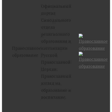
Официальный
портал
Синодального
отдела
религиозного
образования и
Православное
катехизации
образование
Русской
Православной
Церкви.
Православный
взгляд на
образование и
воспитание.