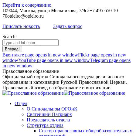
Перейти к содержанию
109044, Москва, улица Мельникова, 7/9с2
+7 495 650 10
70
otdelro@otdelro.ru
Прислать новость
Задать вопрос
Search:
Вконтакте page opens in new window
Flickr page opens in new
window
YouTube page opens in new window
Telegram page opens
in new window
Православное образование
Официальный портал Синодального отдела религиозного
образования и катехизации Русской Православной Церкви.
Православный взгляд на образование и воспитание.
Отдел
О Синодальном ОРОиК
Святейший Патриарх
Председатель отдела
Структура отдела
Сектор православных общеобразовательных