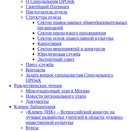
О Синодальном ОРОиК
Святейший Патриарх
Председатель отдела
Структура отдела
Сектор православных общеобразовательных
организаций
Сектор приходского просвещения
Сектор основ православной культуры
Канцелярия
Сектор мероприятий и конкурсов
Юридическая служба
Экспертный совет
Пресс-служба
Контакты
Задать вопрос специалистам Синодального
ОРОиК
Рождественские чтения
Международный этап в Москве
Новости регионального этапа
Документы
Клевер Лаборатория
«Клевер ДНК» – Всероссийский конкурс на
лучшие разработки учителей в области духовно-
нравственной культуры
Курсы