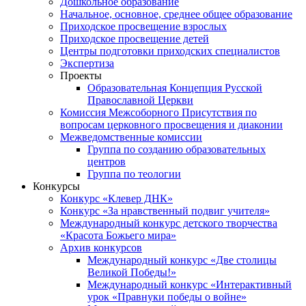
Дошкольное образование
Начальное, основное, среднее общее образование
Приходское просвещение взрослых
Приходское просвещение детей
Центры подготовки приходских специалистов
Экспертиза
Проекты
Образовательная Концепция Русской
Православной Церкви
Комиссия Межсоборного Присутствия по
вопросам церковного просвещения и диаконии
Межведомственные комиссии
Группа по созданию образовательных
центров
Группа по теологии
Конкурсы
Конкурс «Клевер ДНК»
Конкурс «За нравственный подвиг учителя»
Международный конкурс детского творчества
«Красота Божьего мира»
Архив конкурсов
Международный конкурс «Две столицы
Великой Победы!»
Международный конкурс «Интерактивный
урок «Правнуки победы о войне»