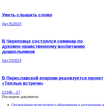
Уметь слышать слово
Окт
25
2023
В Череповце состоялся семинар по
духовно-нравственному воспитанию
дошкольников
Окт
23
2023
В Переславской епархии реализуется проект
«Теплые встречи»
1
2
3
4
5
…
17
Последние документы
Организация религиозного образования и катехизации в