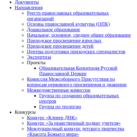
Документы
Направления
Реестр православных образовательных
организаций
Основы православной культуры (ОПК)
Дошкольное образование
Начальное, основное, среднее общее образование
Приходское просвещение взрослых
Приходское просвещение детей
Центры подготовки приходских специалистов
Экспертиза
Проекты
Образовательная Концепция Русской
Православной Церкви
Комиссия Межсоборного Присутствия по
вопросам церковного просвещения и диаконии
Межведомственные комиссии
Группа по созданию образовательных
центров
Группа по теологии
Конкурсы
Конкурс «Клевер ДНК»
Конкурс «За нравственный подвиг учителя»
Международный конкурс детского творчества
«Красота Божьего мира»