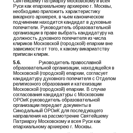
Святейшему Патриарху Московскому и всея
Руси как епархиальному архиерею г. Москвы,
необходимо приложить характеристику
викарного архиерея, в чьем каноническом
подчинении находится кандидат в духовные
попечители. Руководитель образовательной
организации в праве выбрать кандидатуру на
должность духовного попечителя из числа
клириков Московской (городской) епархии вне
зависимости от того, к какому викариатству
приписан клирик.
5.6.
Руководитель православной
образовательной организации, находящейся в
Московской (городской) епархии, согласует
кандидатуру духовного попечителя с Отделом
религиозного образования и катехизации
Московской (городской) епархии. В случае
согласования кандидатуры с Московским
ОРОиК руководитель образовательной
организации передает документы в
Синодальный ОРОиК для последующего
направления на рассмотрение Святейшему
Патриарху Московскому и всея Руси как
епархиальному архиерею г. Москвы.