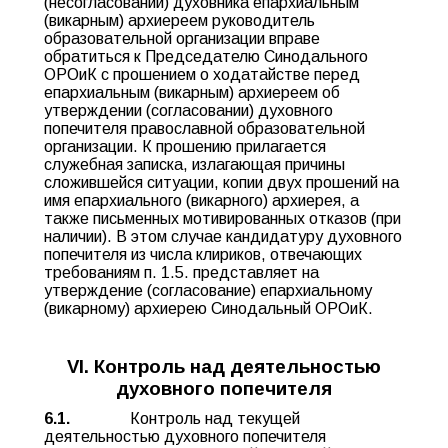
(несогласовании) духовника епархиальным
(викарным) архиереем руководитель
образовательной организации вправе
обратиться к Председателю Синодального
ОРОиК с прошением о ходатайстве перед
епархиальным (викарным) архиереем об
утверждении (согласовании) духовного
попечителя православной образовательной
организации. К прошению прилагается
служебная записка, излагающая причины
сложившейся ситуации, копии двух прошений на
имя епархиального (викарного) архиерея, а
также письменных мотивированных отказов (при
наличии). В этом случае кандидатуру духовного
попечителя из числа клириков, отвечающих
требованиям п. 1.5. представляет на
утверждение (согласование) епархиальному
(викарному) архиерею Синодальный ОРОиК.
VI. Контроль над деятельностью
духовного попечителя
6.1.
Контроль над текущей
деятельностью духовного попечителя