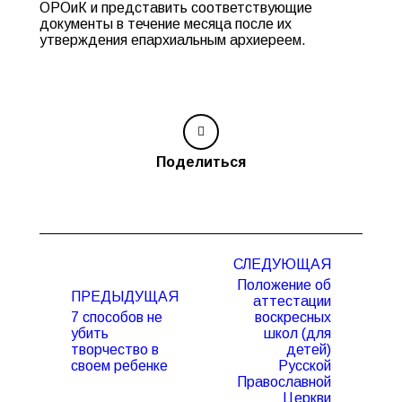
ОРОиК и представить соответствующие
документы в течение месяца после их
утверждения епархиальным архиереем.
Поделиться
Навигация
СЛЕДУЮЩАЯ
по
Положение об
записям
ПРЕДЫДУЩАЯ
аттестации
7 способов не
воскресных
убить
школ (для
Предыдущая
Следующая
творчество в
детей)
запись:
запись:
своем ребенке
Русской
Православной
Церкви