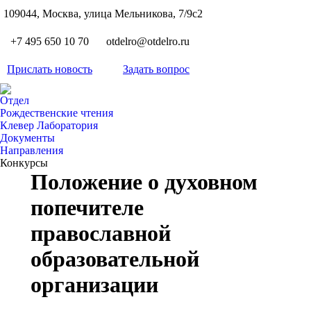
S
109044, Москва, улица Мельникова, 7/9с2
Вкон
page
Flickr
+7 495 650 10 70
otdelro@otdelro.ru
opens
page
YouT
in
opens
Прислать новость
Задать вопрос
page
new
Teleg
in
opens
wind
page
new
Отдел
in
opens
Рождественские чтения
wind
new
Клевер Лаборатория
in
wind
Документы
new
Направления
wind
Конкурсы
Положение о духовном
попечителе
православной
образовательной
организации
Вы здесь: