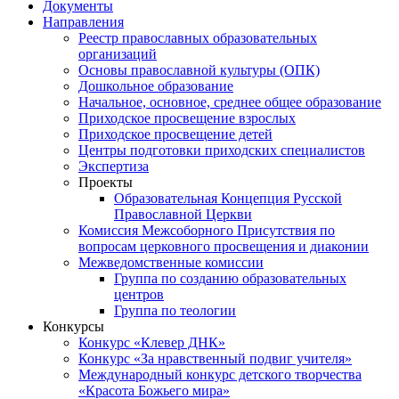
Документы
Направления
Реестр православных образовательных
организаций
Основы православной культуры (ОПК)
Дошкольное образование
Начальное, основное, среднее общее образование
Приходское просвещение взрослых
Приходское просвещение детей
Центры подготовки приходских специалистов
Экспертиза
Проекты
Образовательная Концепция Русской
Православной Церкви
Комиссия Межсоборного Присутствия по
вопросам церковного просвещения и диаконии
Межведомственные комиссии
Группа по созданию образовательных
центров
Группа по теологии
Конкурсы
Конкурс «Клевер ДНК»
Конкурс «За нравственный подвиг учителя»
Международный конкурс детского творчества
«Красота Божьего мира»