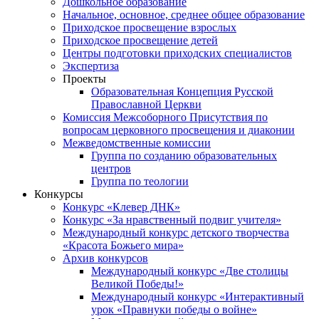
Дошкольное образование
Начальное, основное, среднее общее образование
Приходское просвещение взрослых
Приходское просвещение детей
Центры подготовки приходских специалистов
Экспертиза
Проекты
Образовательная Концепция Русской
Православной Церкви
Комиссия Межсоборного Присутствия по
вопросам церковного просвещения и диаконии
Межведомственные комиссии
Группа по созданию образовательных
центров
Группа по теологии
Конкурсы
Конкурс «Клевер ДНК»
Конкурс «За нравственный подвиг учителя»
Международный конкурс детского творчества
«Красота Божьего мира»
Архив конкурсов
Международный конкурс «Две столицы
Великой Победы!»
Международный конкурс «Интерактивный
урок «Правнуки победы о войне»