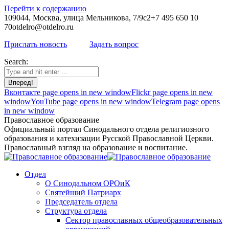
Перейти к содержанию
109044, Москва, улица Мельникова, 7/9с2
+7 495 650 10
70
otdelro@otdelro.ru
Прислать новость
Задать вопрос
Search:
Вконтакте page opens in new window
Flickr page opens in new
window
YouTube page opens in new window
Telegram page opens
in new window
Православное образование
Официальный портал Синодального отдела религиозного
образования и катехизации Русской Православной Церкви.
Православный взгляд на образование и воспитание.
Отдел
О Синодальном ОРОиК
Святейший Патриарх
Председатель отдела
Структура отдела
Сектор православных общеобразовательных