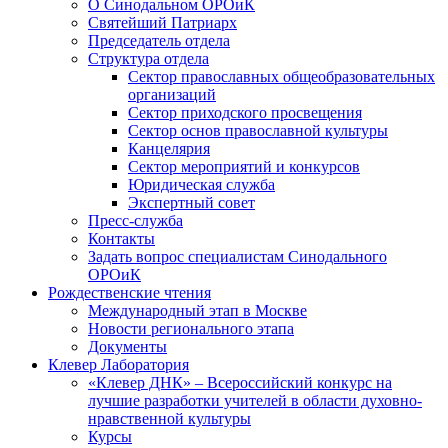
О Синодальном ОРОиК
Святейший Патриарх
Председатель отдела
Структура отдела
Сектор православных общеобразовательных
организаций
Сектор приходского просвещения
Сектор основ православной культуры
Канцелярия
Сектор мероприятий и конкурсов
Юридическая служба
Экспертный совет
Пресс-служба
Контакты
Задать вопрос специалистам Синодального
ОРОиК
Рождественские чтения
Международный этап в Москве
Новости регионального этапа
Документы
Клевер Лаборатория
«Клевер ДНК» – Всероссийский конкурс на
лучшие разработки учителей в области духовно-
нравственной культуры
Курсы