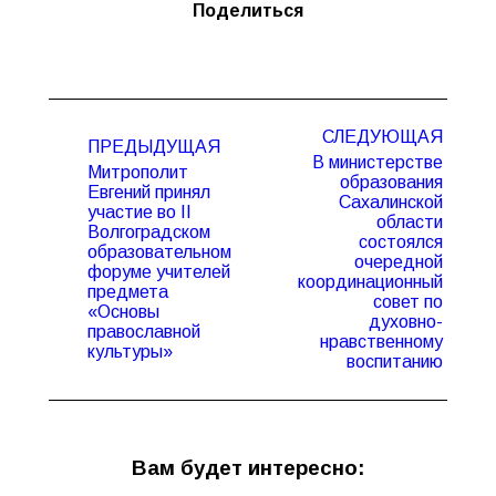
Поделиться
Навигация
СЛЕДУЮЩАЯ
по
ПРЕДЫДУЩАЯ
В министерстве
записям
Митрополит
образования
Евгений принял
Сахалинской
участие во II
области
Волгоградском
состоялся
образовательном
Предыдущая
Следующая
очередной
форуме учителей
запись:
запись:
координационный
предмета
совет по
«Основы
духовно-
православной
нравственному
культуры»
воспитанию
Вам будет интересно: