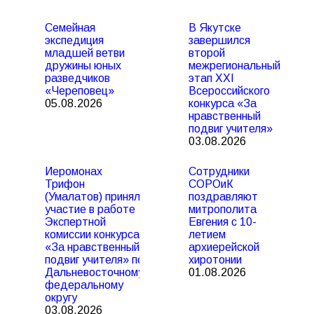
Семейная
В Якутске
экспедиция
завершился
младшей ветви
второй
дружины юных
межрегиональный
разведчиков
этап XXI
«Череповец»
Всероссийского
05.08.2026
конкурса «За
нравственный
подвиг учителя»
03.08.2026
Иеромонах
Сотрудники
Трифон
СОРОиК
(Умалатов) принял
поздравляют
участие в работе
митрополита
Экспертной
Евгения с 10-
комиссии конкурса
летием
«За нравственный
архиерейской
подвиг учителя» по
хиротонии
Дальневосточному
01.08.2026
федеральному
округу
03.08.2026