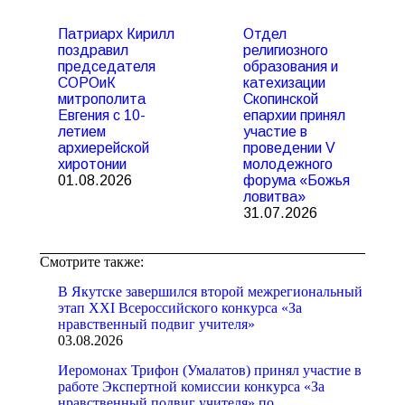
Патриарх Кирилл
Отдел
поздравил
религиозного
председателя
образования и
СОРОиК
катехизации
митрополита
Скопинской
Евгения с 10-
епархии принял
летием
участие в
архиерейской
проведении V
хиротонии
молодежного
01.08.2026
форума «Божья
ловитва»
31.07.2026
Смотрите также:
В Якутске завершился второй межрегиональный
этап XXI Всероссийского конкурса «За
нравственный подвиг учителя»
03.08.2026
Иеромонах Трифон (Умалатов) принял участие в
работе Экспертной комиссии конкурса «За
нравственный подвиг учителя» по