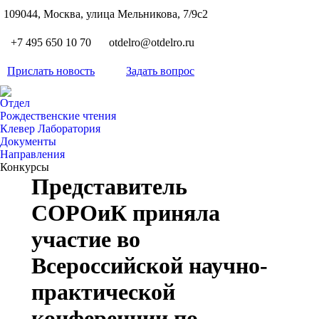
S
109044, Москва, улица Мельникова, 7/9с2
Вкон
page
Flickr
+7 495 650 10 70
otdelro@otdelro.ru
opens
page
YouT
in
opens
Прислать новость
Задать вопрос
page
new
Teleg
in
opens
wind
page
new
Отдел
in
opens
Рождественские чтения
wind
new
Клевер Лаборатория
in
wind
Документы
new
Направления
wind
Конкурсы
Представитель
СОРОиК приняла
участие во
Всероссийской научно-
практической
конференции по