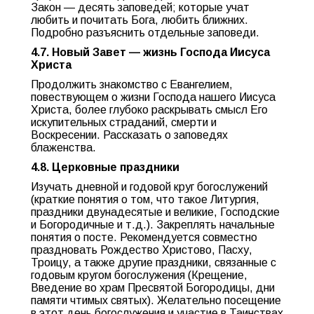
Закон — десять заповедей; которые учат
любить и почитать Бога, любить ближних.
Подробно разъяснить отдельные заповеди.
4.7. Новый Завет — жизнь Господа Иисуса
Христа
Продолжить знакомство с Евангелием,
повествующем о жизни Господа нашего Иисуса
Христа, более глубоко раскрывать смысл Его
искупительных страданий, смерти и
Воскресении. Рассказать о заповедях
блаженства.
4.8. Церковные праздники
Изучать дневной и годовой круг богослужений
(краткие понятия о том, что такое Литургия,
праздники двунадесятые и великие, Господские
и Богородичные и т.д.). Закреплять начальные
понятия о посте. Рекомендуется совместно
праздновать Рождество Христово, Пасху,
Троицу, а также другие праздники, связанные с
годовым кругом богослужения (Крещение,
Введение во храм Пресвятой Богородицы, дни
памяти чтимых святых). Желательно посещение
в этот день богослужения и участие в Таинствах