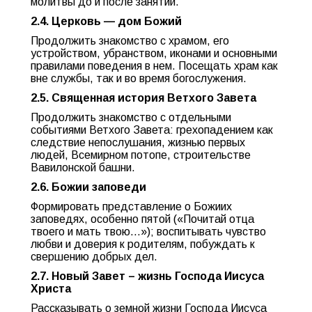
молитвы до и после занятий.
2.4. Церковь — дом Божий
Продолжить знакомство с храмом, его
устройством, убранством, иконами и основными
правилами поведения в нем. Посещать храм как
вне службы, так и во время богослужения.
2.5. Священная история Ветхого Завета
Продолжить знакомство с отдельными
событиями Ветхого Завета: грехопадением как
следствие непослушания, жизнью первых
людей, Всемирном потопе, строительстве
Вавилонской башни.
2.6. Божии заповеди
Формировать представление о Божиих
заповедях, особенно пятой («Почитай отца
твоего и мать твою…»); воспитывать чувство
любви и доверия к родителям, побуждать к
свершению добрых дел.
2.7. Новый Завет – жизнь Господа Иисуса
Христа
Рассказывать о земной жизни Господа Иисуса