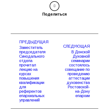
Поделиться
Навигация
ПРЕДЫДУЩАЯ
по
СЛЕДУЮЩАЯ
Заместитель
записям
председателя
В Донской
Синодального
Духовной
отдела
семинарии
прочитал
состоялось
лекцию на
совещание по
Предыдущая
Следующая
курсах
проведению
запись:
запись:
повышения
аттестации
квалификации
духовенства
для
Ростовской-
референтов
на-Дону
епархиальных
епархии
управлений