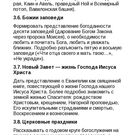
рая, Каин и Авель, праведный Ной и Всемирный
потоп, Вавилонская башня).
3.6. Божии заповеди
Формировать представление богоданности
десяти заповедей (дарование Богом Закона
через пророка Моисея), о необходимости
любить и почитать Бога, любить и уважать
ближних. Подробно разъяснить пятую и восьмую
заповеди («Чти отца своего и мать твою…»,
«Не укради»).
3.7. Новый Завет — жизнь Господа Иисуса
Христа
Дать представление о Евангелии как священной
книге, повествующей о жизни Господа нашего
Иисуса Христа. Более подробно знакомить с
земной жизнью Спасителя: рождеством
Христовым, крещением, Нагорной проповедью,
Его искупительными страданиями и смертью,
Воскресением и вознесением.
3.8. Церковные праздники
Рассказывать о годовом круге богослужения на