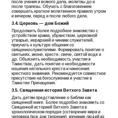
после учения и всякого дела, молитвы до и
после трапезы. Обучать с благоговением
совершать краткое молитвенное правило утром
и вечером, перед и после любого дела.
3.4. Церковь — дом Божий
Продолжить более подробное знакомство с
устройством храма, убранством, церковной
утварью, иерархией и чинами служителей,
приучать к культуре общения со
священнослужителями. Формировать понятие о
святынях, иконе, кресте, свече, святой воде и
др. Объяснять необходимость участия в
Таинствах, дать понятие о необходимости
ношения нательного креста и нанесения
крестного знамения. Рекомендуется совместное
присутствие на богослужении и участие в
Таинстве Причащения.
3.5. Священная история Ветхого Завета
Дать детям представление о Библии как
священной книге. Более подробно знакомить со
Священной историей Ветхого Завета в
хронологическом порядке (сотворение мира и
человека (все дни творения), изгнание людей из