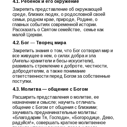
4.1. Ребенок и его окружение
Закрепить представление об окружающей
среде, близких людях, о родословной своей
семьи, родном крае, природе, Родине, о
главных событиях современной истории.
Рассказать о Святом семействе, семье как
малой Церкви.
4.2. Бог
—
Творец мира
Закрепить знания о том, что Бог сотворил мир и
все живущее в нем, о силах добра и зла
(Ангелы-хранители и бесы-искусители),
развивать стремление к доброте, честности,
добродетелям, а также понимание
ответственности перед Богом за собственные
поступки.
4.3. Молитва — общение с Богом
Расширить представления о молитве, ее
назначении и смысле; научить отличать
общение с Богом от общения с близкими;
заучивать предначинательные молитвы:
«Благодарим Тя, Господи», «Богородице, Дево,
радуйся!», совершать краткое молитвенное