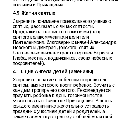
покаяния и Причащения.
4.9. Жития святых
Закрепить понимание православного учения о
святых, рассказать о чинах святости.
Продолжить знакомство с житиями (напр.,
святого великомученика и целителя
Пантелеимона, благоверных князей Александра
Невского и Дмитрия Донского, святых
благоверных князей-страстотерпцев Бориса и
Глеба, местных подвижников, своих небесных
покровителей).
4.10. Дни Ангела детей (именины)
Закрепить понятие о небесном покровителе —
святом, имя которого носит ребенок. Заучить с
каждым тропарь его святого. Рекомендуется
приучить ребенка в день тезоименитства
участвовать в Таинстве Причащения. В честь
каждого именинника желательно устраивать
праздник с участием детей и родителей, а
также совместную трапезу с общей молитвой.