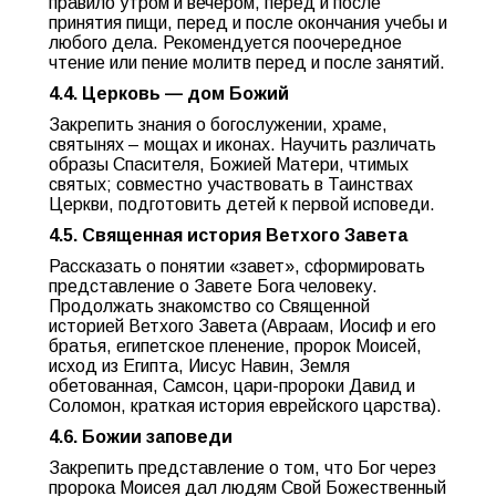
правило утром и вечером, перед и после
принятия пищи, перед и после окончания учебы и
любого дела. Рекомендуется поочередное
чтение или пение молитв перед и после занятий.
4.4. Церковь — дом Божий
Закрепить знания о богослужении, храме,
святынях – мощах и иконах. Научить различать
образы Спасителя, Божией Матери, чтимых
святых; совместно участвовать в Таинствах
Церкви, подготовить детей к первой исповеди.
4.5. Священная история Ветхого Завета
Рассказать о понятии «завет», сформировать
представление о Завете Бога человеку.
Продолжать знакомство со Священной
историей Ветхого Завета (Авраам, Иосиф и его
братья, египетское пленение, пророк Моисей,
исход из Египта, Иисус Навин, Земля
обетованная, Самсон, цари-пророки Давид и
Соломон, краткая история еврейского царства).
4.6. Божии заповеди
Закрепить представление о том, что Бог через
пророка Моисея дал людям Свой Божественный