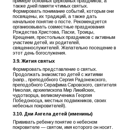
примере основных церковных праздников, а
также дней памяти чтимых святых.
Формировать понимание событий, которым они
посвящены, их традиций, а также дать
начальное понятие о посте. Рекомендуется
организовывать совместные празднования
Рождества Христова, Пасхи, Троицы,
Крещения, престольных праздников с активным
участием детей, их родителей,
священнослужителей. Желательно посещение в
этот день богослужения.
3.9. Жития святых
Формировать представление о святых.
Продолжать знакомство детей с житиями
(напр., преподобного Сергия Радонежского,
преподобного Серафима Саровского, святителя
Николая, архиепископа Мир Ликийских,
чудотворца, великомученика Георгия
Победоносца, местных подвижников, своих
небесных покровителей).
3.10. Дни Ангела детей (именины)
Прививать ребенку понятие о небесном
покровителе — святом, имя которого он носит.