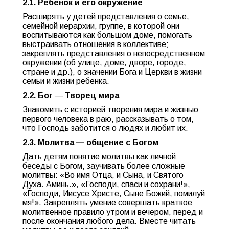
2.1. Ребенок и его окружение
Расширять у детей представления о семье,
семейной иерархии, группе, в которой они
воспитываются как большом доме, помогать
выстраивать отношения в коллективе;
закреплять представления о непосредственном
окружении (об улице, доме, дворе, городе,
стране и др.), о значении Бога и Церкви в жизни
семьи и жизни ребенка.
2.2. Бог
—
Творец мира
Знакомить с историей творения мира и жизнью
первого человека в раю, рассказывать о том,
что Господь заботится о людях и любит их.
2.3. Молитва — общение с Богом
Дать детям понятие молитвы как личной
беседы с Богом, заучивать более сложные
молитвы: «Во имя Отца, и Сына, и Святого
Духа. Аминь.», «Господи, спаси и сохрани!»,
«Господи, Иисусе Христе, Сыне Божий, помилуй
мя!». Закреплять умение совершать краткое
молитвенное правило утром и вечером, перед и
после окончания любого дела. Вместе читать