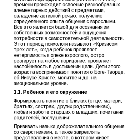
времени происходит освоение разнообразных
элементарных действий с предметами,
овладение активной речью, получение
определенного опыта общения с взрослыми.
Все это является базой для осознания им
собственных возможностей и ощущения
потребности в самостоятельной деятельности.
Этот период психологи называют «Кризисом
трех лет», когда ребенок проявляет
нетерпимость к опеке взрослого, остро
реагирует на любое порицание, проявляет
настойчивость в достижении цели. Дети этого
возраста воспринимают понятия о Боге-Творце,
об Иисусе Христе, молитве и др. на
эмоциональном уровне.
1.1. Ребенок и его окружение
Формировать понятие о близких (отце, матери,
братьях, сестрах, других родственниках),
любви и заботе старших о младших, почитании
родителей, послушании;
Прививать навыки доброжелательного общения
со сверстниками, а также закреплять
представления о месте, в котором живет