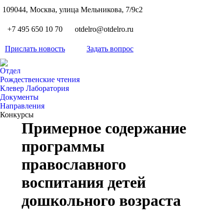
S
109044, Москва, улица Мельникова, 7/9с2
Вкон
page
Flickr
+7 495 650 10 70
otdelro@otdelro.ru
opens
page
YouT
in
opens
Прислать новость
Задать вопрос
page
new
Teleg
in
opens
wind
page
new
Отдел
in
opens
Рождественские чтения
wind
new
Клевер Лаборатория
in
wind
Документы
new
Направления
wind
Конкурсы
Примерное содержание
программы
православного
воспитания детей
дошкольного возраста
Вы здесь: