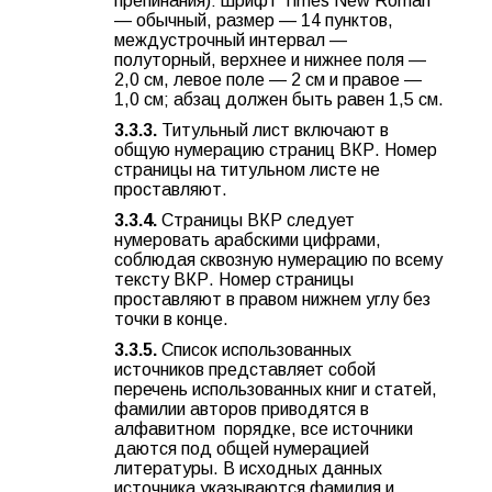
препинания): шрифт Times New Roman
— обычный, размер — 14 пунктов,
междустрочный интервал —
полуторный, верхнее и нижнее поля —
2,0 см, левое поле — 2 см и правое —
1,0 см; абзац должен быть равен 1,5 см.
3.3.3.
Титульный лист включают в
общую нумерацию страниц ВКР. Номер
страницы на титульном листе не
проставляют.
3.3.4.
Страницы ВКР следует
нумеровать арабскими цифрами,
соблюдая сквозную нумерацию по всему
тексту ВКР. Номер страницы
проставляют в правом нижнем углу без
точки в конце.
3.3.5.
Список использованных
источников представляет собой
перечень использованных книг и статей,
фамилии авторов приводятся в
алфавитном порядке, все источники
даются под общей нумерацией
литературы. В исходных данных
источника указываются фамилия и