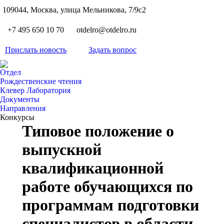
S
109044, Москва, улица Мельникова, 7/9с2
Вкон
page
Flickr
+7 495 650 10 70
otdelro@otdelro.ru
opens
page
YouT
in
opens
Прислать новость
Задать вопрос
page
new
Teleg
in
opens
wind
page
new
Отдел
in
opens
Рождественские чтения
wind
new
Клевер Лаборатория
in
wind
Документы
new
Направления
wind
Конкурсы
Типовое положение о
выпускной
квалификационной
работе обучающихся по
программам подготовки
специалистов в области