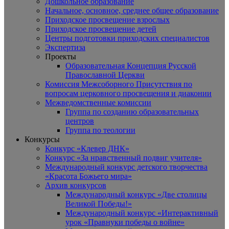
Дошкольное образование
Начальное, основное, среднее общее образование
Приходское просвещение взрослых
Приходское просвещение детей
Центры подготовки приходских специалистов
Экспертиза
Проекты
Образовательная Концепция Русской
Православной Церкви
Комиссия Межсоборного Присутствия по
вопросам церковного просвещения и диаконии
Межведомственные комиссии
Группа по созданию образовательных
центров
Группа по теологии
Конкурсы
Конкурс «Клевер ДНК»
Конкурс «За нравственный подвиг учителя»
Международный конкурс детского творчества
«Красота Божьего мира»
Архив конкурсов
Международный конкурс «Две столицы
Великой Победы!»
Международный конкурс «Интерактивный
урок «Правнуки победы о войне»