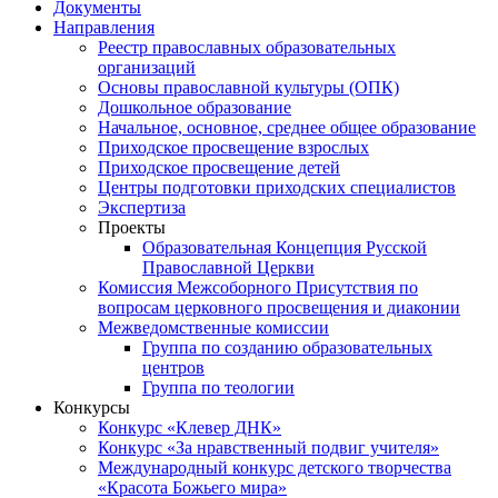
Документы
Направления
Реестр православных образовательных
организаций
Основы православной культуры (ОПК)
Дошкольное образование
Начальное, основное, среднее общее образование
Приходское просвещение взрослых
Приходское просвещение детей
Центры подготовки приходских специалистов
Экспертиза
Проекты
Образовательная Концепция Русской
Православной Церкви
Комиссия Межсоборного Присутствия по
вопросам церковного просвещения и диаконии
Межведомственные комиссии
Группа по созданию образовательных
центров
Группа по теологии
Конкурсы
Конкурс «Клевер ДНК»
Конкурс «За нравственный подвиг учителя»
Международный конкурс детского творчества
«Красота Божьего мира»