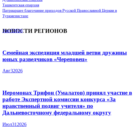
Ташкентская епархия
Патриаршее благочиние приходов Русской Православной Церкви в
Туркменистане
НОВОСТИ РЕГИОНОВ
Авг
5
2026
Семейная экспедиция младшей ветви дружины
юных разведчиков «Череповец»
Авг
3
2026
Иеромонах Трифон (Умалатов) принял участие в
работе Экспертной комиссии конкурса «За
нравственный подвиг учителя» по
Дальневосточному федеральному округу
Июл
31
2026