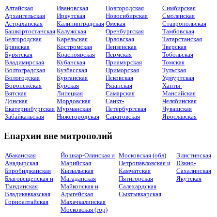
Алтайская
Ивановская
Новгородская
Симбирская
Архангельская
Иркутская
Новосибирская
Смоленская
Астраханская
Калининградская
Омская
Ставропольская
Башкортостанская
Калужская
Оренбургская
Тамбовская
Белгородская
Карельская
Орловская
Татарстанская
Брянская
Костромская
Пензенская
Тверская
Бурятская
Красноярская
Пермская
Тобольская
Владимирская
Кубанская
Приамурская
Томская
Волгоградская
Кузбасская
Приморская
Тульская
Вологодская
Курганская
Псковская
Удмуртская
Воронежская
Курская
Рязанская
Ханты-
Вятская
Липецкая
Самарская
Мансийская
Донская
Мордовская
Санкт-
Челябинская
Екатеринбургская
Мурманская
Петербургская
Чувашская
Забайкальская
Нижегородская
Саратовская
Ярославская
Епархии вне митрополий
Абаканская
Йошкар-Олинская и
Московская (обл)
Элистинская
Анадырская
Марийская
Петропавловская и
Южно-
Биробиджанская
Кызыльская
Камчатская
Сахалинская
Благовещенская и
Магаданская
Пятигорская
Якутская
Тындинская
Майкопская и
Салехардская
Владикавказская
Адыгейская
Сыктывкарская
Горноалтайская
Махачкалинская
Московская (гор)