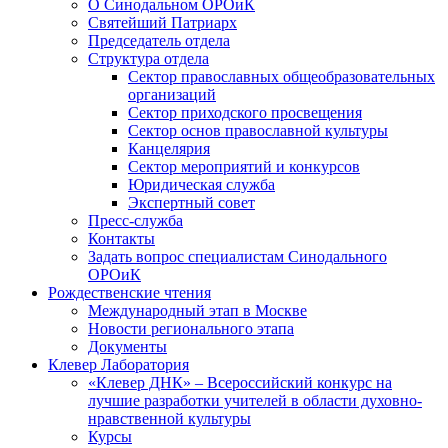
О Синодальном ОРОиК
Святейший Патриарх
Председатель отдела
Структура отдела
Сектор православных общеобразовательных
организаций
Сектор приходского просвещения
Сектор основ православной культуры
Канцелярия
Сектор мероприятий и конкурсов
Юридическая служба
Экспертный совет
Пресс-служба
Контакты
Задать вопрос специалистам Синодального
ОРОиК
Рождественские чтения
Международный этап в Москве
Новости регионального этапа
Документы
Клевер Лаборатория
«Клевер ДНК» – Всероссийский конкурс на
лучшие разработки учителей в области духовно-
нравственной культуры
Курсы