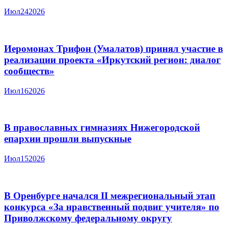
Июл
24
2026
Иеромонах Трифон (Умалатов) принял участие в
реализации проекта «Иркутский регион: диалог
сообществ»
Июл
16
2026
В православных гимназиях Нижегородской
епархии прошли выпускные
Июл
15
2026
В Оренбурге начался II межрегиональный этап
конкурса «За нравственный подвиг учителя» по
Приволжскому федеральному округу