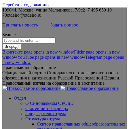
Перейти к содержанию
109044, Москва, улица Мельникова, 7/9с2
+7 495 650 10
70
otdelro@otdelro.ru
Прислать новость
Задать вопрос
Search:
Вконтакте page opens in new window
Flickr page opens in new
window
YouTube page opens in new window
Telegram page opens
in new window
Православное образование
Официальный портал Синодального отдела религиозного
образования и катехизации Русской Православной Церкви.
Православный взгляд на образование и воспитание.
Отдел
О Синодальном ОРОиК
Святейший Патриарх
Председатель отдела
Структура отдела
Сектор православных общеобразовательных