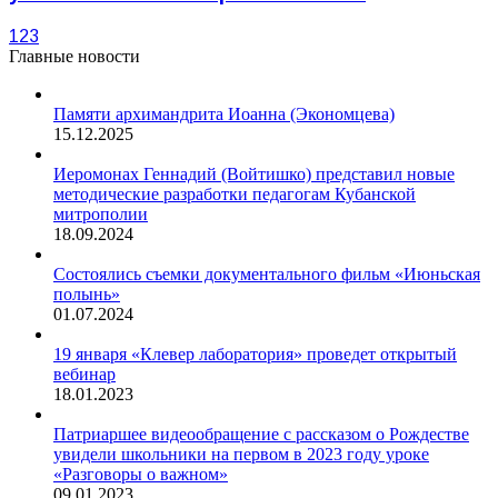
1
2
3
Главные новости
Памяти архимандрита Иоанна (Экономцева)
15.12.2025
Иеромонах Геннадий (Войтишко) представил новые
методические разработки педагогам Кубанской
митрополии
18.09.2024
Состоялись съемки документального фильм «Июньская
полынь»
01.07.2024
19 января «Клевер лаборатория» проведет открытый
вебинар
18.01.2023
Патриаршее видеообращение с рассказом о Рождестве
увидели школьники на первом в 2023 году уроке
«Разговоры о важном»
09.01.2023