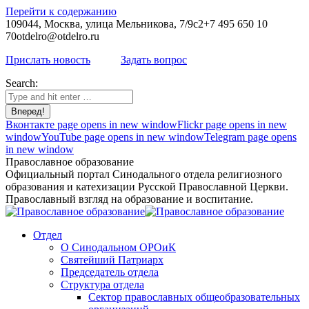
Перейти к содержанию
109044, Москва, улица Мельникова, 7/9с2
+7 495 650 10
70
otdelro@otdelro.ru
Прислать новость
Задать вопрос
Search:
Вконтакте page opens in new window
Flickr page opens in new
window
YouTube page opens in new window
Telegram page opens
in new window
Православное образование
Официальный портал Синодального отдела религиозного
образования и катехизации Русской Православной Церкви.
Православный взгляд на образование и воспитание.
Отдел
О Синодальном ОРОиК
Святейший Патриарх
Председатель отдела
Структура отдела
Сектор православных общеобразовательных