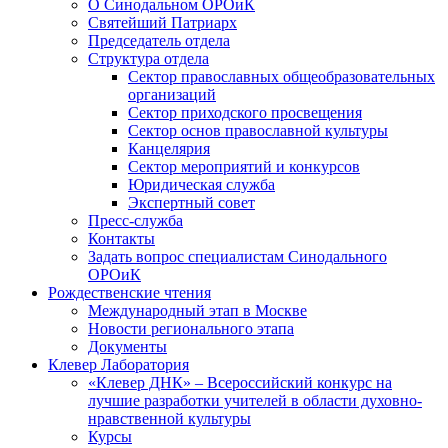
О Синодальном ОРОиК
Святейший Патриарх
Председатель отдела
Структура отдела
Сектор православных общеобразовательных
организаций
Сектор приходского просвещения
Сектор основ православной культуры
Канцелярия
Сектор мероприятий и конкурсов
Юридическая служба
Экспертный совет
Пресс-служба
Контакты
Задать вопрос специалистам Синодального
ОРОиК
Рождественские чтения
Международный этап в Москве
Новости регионального этапа
Документы
Клевер Лаборатория
«Клевер ДНК» – Всероссийский конкурс на
лучшие разработки учителей в области духовно-
нравственной культуры
Курсы