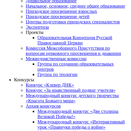
Дошкольное образование
Начальное, основное, среднее общее образование
Приходское просвещение взрослых
Приходское просвещение детей
Центры подготовки приходских специалистов
Экспертиза
Проекты
Образовательная Концепция Русской
Православной Церкви
Комиссия Межсоборного Присутствия по
вопросам церковного просвещения и диаконии
Межведомственные комиссии
Группа по созданию образовательных
центров
Группа по теологии
Конкурсы
Конкурс «Клевер ДНК»
Конкурс «За нравственный подвиг учителя»
Международный конкурс детского творчества
«Красота Божьего мира»
Архив конкурсов
Международный конкурс «Две столицы
Великой Победы!»
Международный конкурс «Интерактивный
урок «Правнуки победы о войне»