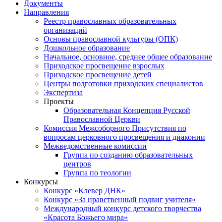
Документы
Направления
Реестр православных образовательных
организаций
Основы православной культуры (ОПК)
Дошкольное образование
Начальное, основное, среднее общее образование
Приходское просвещение взрослых
Приходское просвещение детей
Центры подготовки приходских специалистов
Экспертиза
Проекты
Образовательная Концепция Русской
Православной Церкви
Комиссия Межсоборного Присутствия по
вопросам церковного просвещения и диаконии
Межведомственные комиссии
Группа по созданию образовательных
центров
Группа по теологии
Конкурсы
Конкурс «Клевер ДНК»
Конкурс «За нравственный подвиг учителя»
Международный конкурс детского творчества
«Красота Божьего мира»