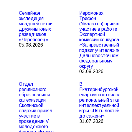
Семейная
Иеромонах
экспедиция
Трифон
младшей ветви
(Умалатов) принял
дружины юных
участие в работе
разведчиков
Экспертной
«Череповец»
комиссии конкурса
05.08.2026
«За нравственный
подвиг учителя» по
Дальневосточному
федеральному
округу
03.08.2026
Отдел
В
религиозного
Екатеринбургской
образования и
епархии состоялся
катехизации
региональный этап
Скопинской
интеллектуальной
епархии принял
игры «Пять локтей
участие в
до сажени»
проведении V
31.07.2026
молодежного
форума «Божья