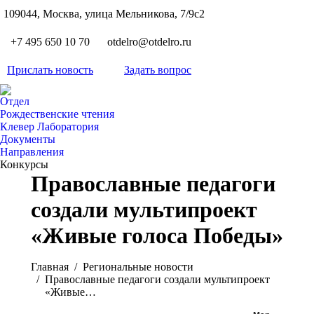
S
109044, Москва, улица Мельникова, 7/9с2
Вкон
page
Flickr
+7 495 650 10 70
otdelro@otdelro.ru
opens
page
YouT
in
opens
Прислать новость
Задать вопрос
page
new
Teleg
in
opens
wind
page
new
Отдел
in
opens
Рождественские чтения
wind
new
Клевер Лаборатория
in
wind
Документы
new
Направления
wind
Конкурсы
Православные педагоги
создали мультипроект
«Живые голоса Победы»
Вы здесь:
Главная
Pегиональные новости
Православные педагоги создали мультипроект
«Живые…