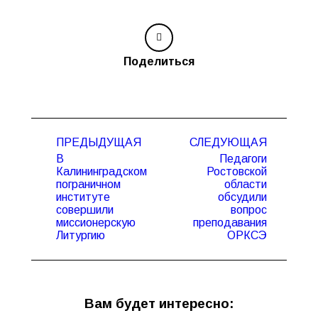
Поделиться
Навигация
ПРЕДЫДУЩАЯ
СЛЕДУЮЩАЯ
по
В
Педагоги
записям
Калининградском
Ростовской
пограничном
области
Предыдущая
Следующая
институте
обсудили
запись:
запись:
совершили
вопрос
миссионерскую
преподавания
Литургию
ОРКСЭ
Вам будет интересно: