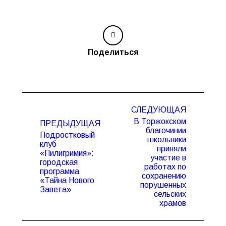
Поделиться
Навигация
СЛЕДУЮЩАЯ
по
В Торжокском
ПРЕДЫДУЩАЯ
записям
благочинии
Подростковый
школьники
клуб
приняли
«Пилигримия»:
участие в
Предыдущая
Следующая
городская
работах по
запись:
запись:
программа
сохранению
«Тайна Нового
порушенных
Завета»
сельских
храмов