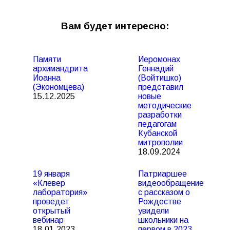
Вам будет интересно:
Памяти
Иеромонах
архимандрита
Геннадий
Иоанна
(Войтишко)
(Экономцева)
представил
15.12.2025
новые
методические
разработки
педагогам
Кубанской
митрополии
18.09.2024
19 января
Патриаршее
«Клевер
видеообращение
лаборатория»
с рассказом о
проведет
Рождестве
открытый
увидели
вебинар
школьники на
18.01.2023
первом в 2023