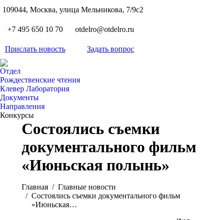
S
109044, Москва, улица Мельникова, 7/9с2
Вкон
page
Flickr
+7 495 650 10 70
otdelro@otdelro.ru
opens
page
YouT
in
opens
Прислать новость
Задать вопрос
page
new
Teleg
in
opens
wind
page
new
Отдел
in
opens
Рождественские чтения
wind
new
Клевер Лаборатория
in
wind
Документы
new
Направления
wind
Конкурсы
Состоялись съемки
документального фильм
«Июньская полынь»
Вы здесь:
Главная
Главные новости
Состоялись съемки документального фильм
«Июньская…