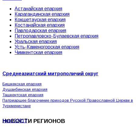
Астанайская епархия
Карагандинская епархия
Кокшетауская епархия
Костанайская епархия
Павлодарская епархия
Петропавловско-Булаевская епархия
Уральская епархия
Усть-Каменогорская епархия
Чимкентская епархия
Среднеазиатский митрополичий округ
Бишкекская епархия
Душанбинская епархия
Ташкентская епархия
Патриаршее благочиние приходов Русской Православной Церкви в
Туркменистане
НОВОСТИ РЕГИОНОВ
Ноя
13
2017