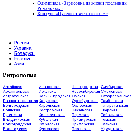
Олимпиада «Зарисовка из жизни последних
Романовых»
Конкурс «Путешествие к истокам»
Россия
Украина
Беларусь
Европа
Азия
Митрополии
Алтайская
Ивановская
Новгородская
Симбирская
Архангельская
Иркутская
Новосибирская
Смоленская
Астраханская
Калининградская
Омская
Ставропольска
Башкортостанская
Калужская
Оренбургская
Тамбовская
Белгородская
Карельская
Орловская
Татарстанская
Брянская
Костромская
Пензенская
Тверская
Бурятская
Красноярская
Пермская
Тобольская
Владимирская
Кубанская
Приамурская
Томская
Волгоградская
Кузбасская
Приморская
Тульская
Вологодская
Курганская
Псковская
Удмуртская