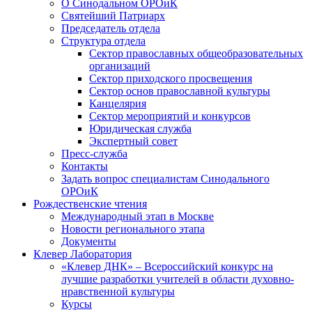
О Синодальном ОРОиК
Святейший Патриарх
Председатель отдела
Структура отдела
Сектор православных общеобразовательных
организаций
Сектор приходского просвещения
Сектор основ православной культуры
Канцелярия
Сектор мероприятий и конкурсов
Юридическая служба
Экспертный совет
Пресс-служба
Контакты
Задать вопрос специалистам Синодального
ОРОиК
Рождественские чтения
Международный этап в Москве
Новости регионального этапа
Документы
Клевер Лаборатория
«Клевер ДНК» – Всероссийский конкурс на
лучшие разработки учителей в области духовно-
нравственной культуры
Курсы