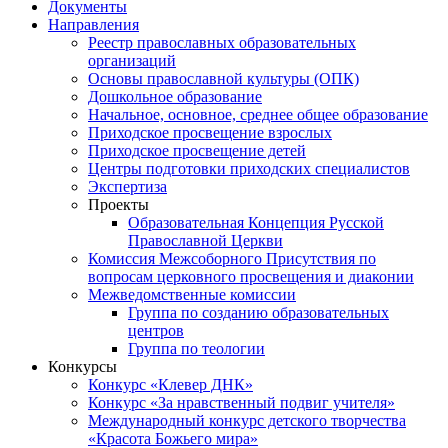
Документы
Направления
Реестр православных образовательных
организаций
Основы православной культуры (ОПК)
Дошкольное образование
Начальное, основное, среднее общее образование
Приходское просвещение взрослых
Приходское просвещение детей
Центры подготовки приходских специалистов
Экспертиза
Проекты
Образовательная Концепция Русской
Православной Церкви
Комиссия Межсоборного Присутствия по
вопросам церковного просвещения и диаконии
Межведомственные комиссии
Группа по созданию образовательных
центров
Группа по теологии
Конкурсы
Конкурс «Клевер ДНК»
Конкурс «За нравственный подвиг учителя»
Международный конкурс детского творчества
«Красота Божьего мира»