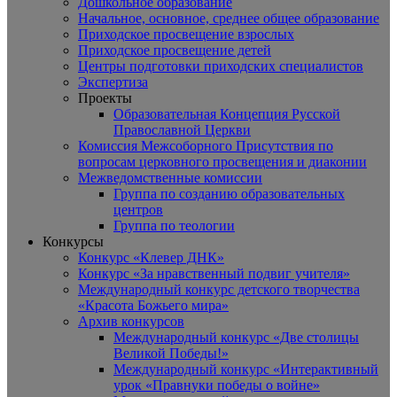
Дошкольное образование
Начальное, основное, среднее общее образование
Приходское просвещение взрослых
Приходское просвещение детей
Центры подготовки приходских специалистов
Экспертиза
Проекты
Образовательная Концепция Русской
Православной Церкви
Комиссия Межсоборного Присутствия по
вопросам церковного просвещения и диаконии
Межведомственные комиссии
Группа по созданию образовательных
центров
Группа по теологии
Конкурсы
Конкурс «Клевер ДНК»
Конкурс «За нравственный подвиг учителя»
Международный конкурс детского творчества
«Красота Божьего мира»
Архив конкурсов
Международный конкурс «Две столицы
Великой Победы!»
Международный конкурс «Интерактивный
урок «Правнуки победы о войне»