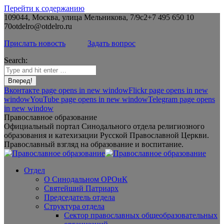
Перейти к содержанию
109044, Москва, улица Мельникова, 7/9с2
+7 495 650 10
70
otdelro@otdelro.ru
Прислать новость
Задать вопрос
Search:
Вконтакте page opens in new window
Flickr page opens in new
window
YouTube page opens in new window
Telegram page opens
in new window
Православное образование
Официальный портал Синодального отдела религиозного
образования и катехизации Русской Православной Церкви.
Православный взгляд на образование и воспитание.
Отдел
О Синодальном ОРОиК
Святейший Патриарх
Председатель отдела
Структура отдела
Сектор православных общеобразовательных