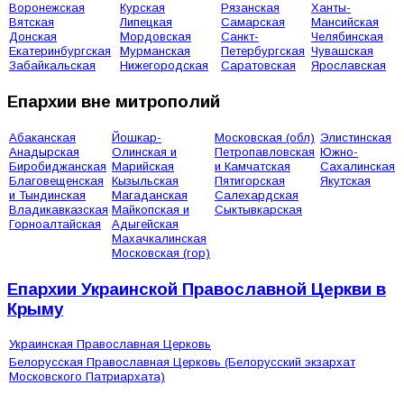
Воронежская
Курская
Рязанская
Ханты-
Вятская
Липецкая
Самарская
Мансийская
Донская
Мордовская
Санкт-
Челябинская
Екатеринбургская
Мурманская
Петербургская
Чувашская
Забайкальская
Нижегородская
Саратовская
Ярославская
Епархии вне митрополий
Абаканская
Йошкар-
Московская (обл)
Элистинская
Анадырская
Олинская и
Петропавловская
Южно-
Биробиджанская
Марийская
и Камчатская
Сахалинская
Благовещенская
Кызыльская
Пятигорская
Якутская
и Тындинская
Магаданская
Салехардская
Владикавказская
Майкопская и
Сыктывкарская
Горноалтайская
Адыгейская
Махачкалинская
Московская (гор)
Епархии Украинской Православной Церкви в
Крыму
Украинская Православная Церковь
Белорусская Православная Церковь (Белорусский экзархат
Московского Патриархата)