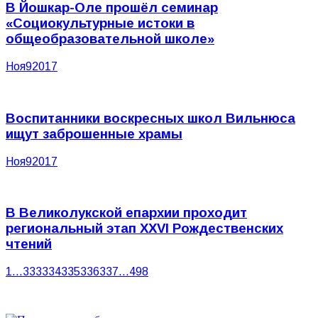
В Йошкар-Оле прошёл семинар
«Социокультурные истоки в
общеобразовательной школе»
Ноя
9
2017
Воспитанники воскресных школ Вильнюса
ищут заброшенные храмы
Ноя
9
2017
В Великолукской епархии проходит
региональный этап XXVI Рождественских
чтений
1
…
333
334
335
336
337
…
498