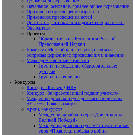
Дошкольное образование
Начальное, основное, среднее общее образование
Приходское просвещение взрослых
Приходское просвещение детей
Центры подготовки приходских специалистов
Экспертиза
Проекты
Образовательная Концепция Русской
Православной Церкви
Комиссия Межсоборного Присутствия по
вопросам церковного просвещения и диаконии
Межведомственные комиссии
Группа по созданию образовательных
центров
Группа по теологии
Конкурсы
Конкурс «Клевер ДНК»
Конкурс «За нравственный подвиг учителя»
Международный конкурс детского творчества
«Красота Божьего мира»
Архив конкурсов
Международный конкурс «Две столицы
Великой Победы!»
Международный конкурс «Интерактивный
урок «Правнуки победы о войне»