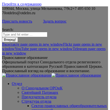
Перейти к содержанию
109044, Москва, улица Мельникова, 7/9с2
+7 495 650 10
70
otdelro@otdelro.ru
Прислать новость
Задать вопрос
Search:
Вконтакте page opens in new window
Flickr page opens in new
window
YouTube page opens in new window
Telegram page opens
in new window
Православное образование
Официальный портал Синодального отдела религиозного
образования и катехизации Русской Православной Церкви.
Православный взгляд на образование и воспитание.
Отдел
О Синодальном ОРОиК
Святейший Патриарх
Председатель отдела
Структура отдела
Сектор православных общеобразовательных