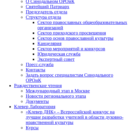
О Синодальном ОРОиК
Святейший Патриарх
Председатель отдела
Структура отдела
Сектор православных общеобразовательных
организаций
Сектор приходского просвещения
Сектор основ православной культуры
Канцелярия
Сектор мероприятий и конкурсов
Юридическая служба
Экспертный совет
Пресс-служба
Контакты
Задать вопрос специалистам Синодального
ОРОиК
Рождественские чтения
Международный этап в Москве
Новости регионального этапа
Документы
Клевер Лаборатория
«Клевер ДНК» – Всероссийский конкурс на
лучшие разработки учителей в области духовно-
нравственной культуры
Курсы