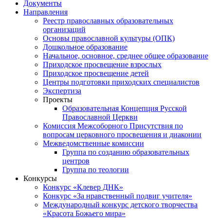
Документы
Направления
Реестр православных образовательных
организаций
Основы православной культуры (ОПК)
Дошкольное образование
Начальное, основное, среднее общее образование
Приходское просвещение взрослых
Приходское просвещение детей
Центры подготовки приходских специалистов
Экспертиза
Проекты
Образовательная Концепция Русской
Православной Церкви
Комиссия Межсоборного Присутствия по
вопросам церковного просвещения и диаконии
Межведомственные комиссии
Группа по созданию образовательных
центров
Группа по теологии
Конкурсы
Конкурс «Клевер ДНК»
Конкурс «За нравственный подвиг учителя»
Международный конкурс детского творчества
«Красота Божьего мира»