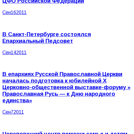
ЦФО Российской Федерации
Сен
16
2011
В Санкт-Петербурге состоялся
Епархиальный Педсовет
Сен
14
2011
В епархиях Русской Православной Церкви
началась подготовка к юбилейной X
Церковно-общественной выставке-форуму »
Православная Русь — к Дню народного
единства»
Сен
7
2011
Череповецкий центр помощи семье и детям