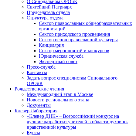
О Синодальном ОРОиК
Святейший Патриарх
Председатель отдела
Структура отдела
Сектор православных общеобразовательных
организаций
Сектор приходского просвещения
Сектор основ православной культуры
Канцелярия
Сектор мероприятий и конкурсов
Юридическая служба
Экспертный совет
Пресс-служба
Контакты
Задать вопрос специалистам Синодального
ОРОиК
Рождественские чтения
Международный этап в Москве
Новости регионального этапа
Документы
Клевер Лаборатория
«Клевер ДНК» – Всероссийский конкурс на
лучшие разработки учителей в области духовно-
нравственной культуры
Курсы