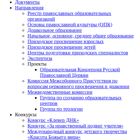
Документы
Направления
Реестр православных образовательных
организаций
Основы православной культуры (ОПК)
Дошкольное образование
Начальное, основное, среднее общее образование
Приходское просвещение взрослых
Приходское просвещение детей
Центры подготовки приходских специалистов
Экспертиза
Проекты
Образовательная Концепция Русской
Православной Церкви
Комиссия Межсоборного Присутствия по
вопросам церковного просвещения и диаконии
Межведомственные комиссии
Группа по созданию образовательных
центров
Группа по теологии
Конкурсы
Конкурс «Клевер ДНК»
Конкурс «За нравственный подвиг учителя»
Международный конкурс детского творчества
«Красота Божьего мира»