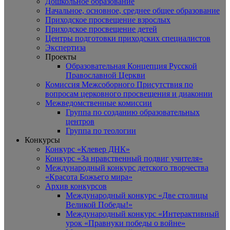
Дошкольное образование
Начальное, основное, среднее общее образование
Приходское просвещение взрослых
Приходское просвещение детей
Центры подготовки приходских специалистов
Экспертиза
Проекты
Образовательная Концепция Русской
Православной Церкви
Комиссия Межсоборного Присутствия по
вопросам церковного просвещения и диаконии
Межведомственные комиссии
Группа по созданию образовательных
центров
Группа по теологии
Конкурсы
Конкурс «Клевер ДНК»
Конкурс «За нравственный подвиг учителя»
Международный конкурс детского творчества
«Красота Божьего мира»
Архив конкурсов
Международный конкурс «Две столицы
Великой Победы!»
Международный конкурс «Интерактивный
урок «Правнуки победы о войне»