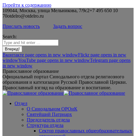
Перейти к содержанию
109044, Москва, улица Мельникова, 7/9с2
+7 495 650 10
70
otdelro@otdelro.ru
Прислать новость
Задать вопрос
Search:
Вконтакте page opens in new window
Flickr page opens in new
window
YouTube page opens in new window
Telegram page opens
in new window
Православное образование
Официальный портал Синодального отдела религиозного
образования и катехизации Русской Православной Церкви.
Православный взгляд на образование и воспитание.
Отдел
О Синодальном ОРОиК
Святейший Патриарх
Председатель отдела
Структура отдела
Сектор православных общеобразовательных