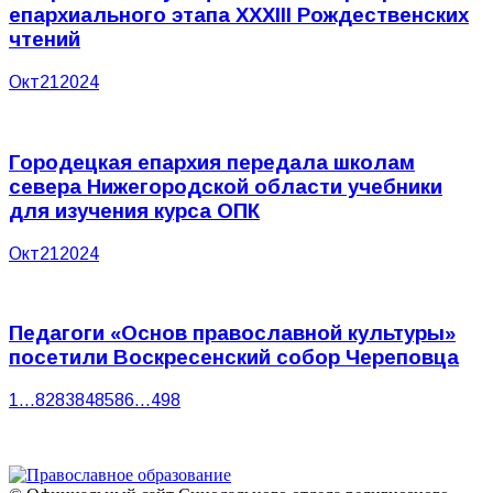
епархиального этапа XXXIII Рождественских
чтений
Окт
21
2024
Городецкая епархия передала школам
севера Нижегородской области учебники
для изучения курса ОПК
Окт
21
2024
Педагоги «Основ православной культуры»
посетили Воскресенский собор Череповца
1
…
82
83
84
85
86
…
498