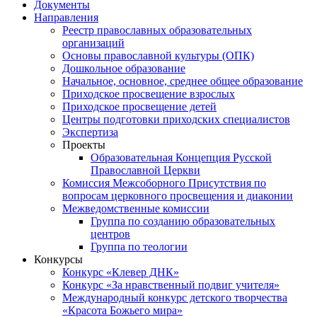
Документы
Направления
Реестр православных образовательных
организаций
Основы православной культуры (ОПК)
Дошкольное образование
Начальное, основное, среднее общее образование
Приходское просвещение взрослых
Приходское просвещение детей
Центры подготовки приходских специалистов
Экспертиза
Проекты
Образовательная Концепция Русской
Православной Церкви
Комиссия Межсоборного Присутствия по
вопросам церковного просвещения и диаконии
Межведомственные комиссии
Группа по созданию образовательных
центров
Группа по теологии
Конкурсы
Конкурс «Клевер ДНК»
Конкурс «За нравственный подвиг учителя»
Международный конкурс детского творчества
«Красота Божьего мира»