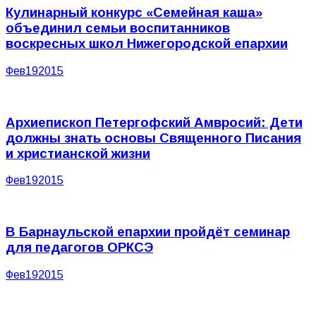
Кулинарный конкурс «Семейная каша»
объединил семьи воспитанников
воскресных школ Нижегородской епархии
Фев
19
2015
Архиепископ Петергофский Амвросий: Дети
должны знать основы Священного Писания
и христианской жизни
Фев
19
2015
В Барнаульской епархии пройдёт семинар
для педагогов ОРКСЭ
Фев
19
2015