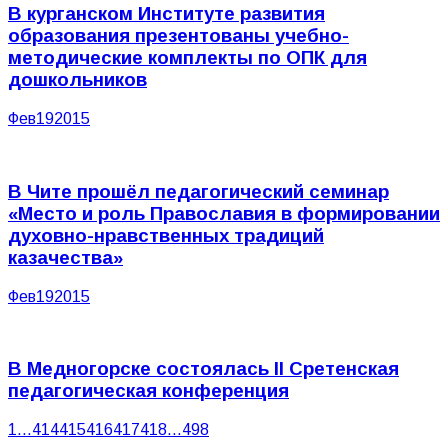
В курганском Институте развития
образования презентованы учебно-
методические комплекты по ОПК для
дошкольников
Фев
19
2015
В Чите прошёл педагогический семинар
«Место и роль Православия в формировании
духовно-нравственных традиций
казачества»
Фев
19
2015
В Медногорске состоялась II Сретенская
педагогическая конференция
1
…
414
415
416
417
418
…
498