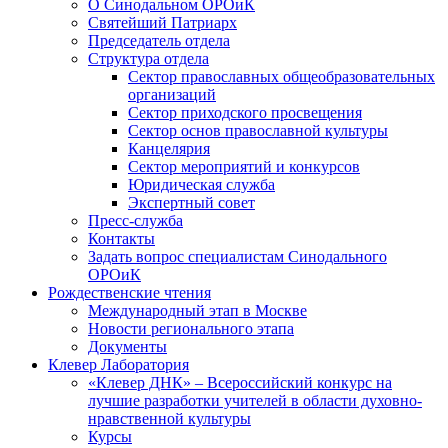
О Синодальном ОРОиК
Святейший Патриарх
Председатель отдела
Структура отдела
Сектор православных общеобразовательных
организаций
Сектор приходского просвещения
Сектор основ православной культуры
Канцелярия
Сектор мероприятий и конкурсов
Юридическая служба
Экспертный совет
Пресс-служба
Контакты
Задать вопрос специалистам Синодального
ОРОиК
Рождественские чтения
Международный этап в Москве
Новости регионального этапа
Документы
Клевер Лаборатория
«Клевер ДНК» – Всероссийский конкурс на
лучшие разработки учителей в области духовно-
нравственной культуры
Курсы