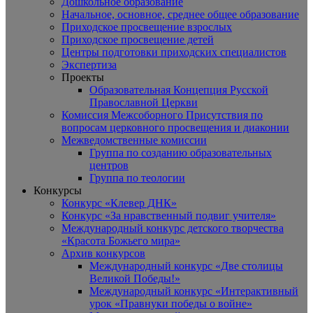
Дошкольное образование
Начальное, основное, среднее общее образование
Приходское просвещение взрослых
Приходское просвещение детей
Центры подготовки приходских специалистов
Экспертиза
Проекты
Образовательная Концепция Русской
Православной Церкви
Комиссия Межсоборного Присутствия по
вопросам церковного просвещения и диаконии
Межведомственные комиссии
Группа по созданию образовательных
центров
Группа по теологии
Конкурсы
Конкурс «Клевер ДНК»
Конкурс «За нравственный подвиг учителя»
Международный конкурс детского творчества
«Красота Божьего мира»
Архив конкурсов
Международный конкурс «Две столицы
Великой Победы!»
Международный конкурс «Интерактивный
урок «Правнуки победы о войне»