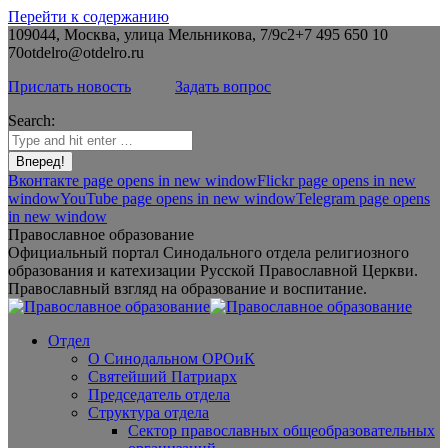
Перейти к содержанию
109044, Москва, улица Мельникова, 7/9с2
+7 495 650 10
70
otdelro@otdelro.ru
Прислать новость
Задать вопрос
Search:
Вконтакте page opens in new window
Flickr page opens in new
window
YouTube page opens in new window
Telegram page opens
in new window
Православное образование
Официальный портал Синодального отдела религиозного
образования и катехизации Русской Православной Церкви.
Православный взгляд на образование и воспитание.
Отдел
О Синодальном ОРОиК
Святейший Патриарх
Председатель отдела
Структура отдела
Сектор православных общеобразовательных