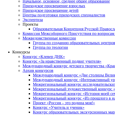
Начальное, основное, среднее общее образование
Приходское просвещение взрослых
Приходское просвещение детей
Центры подготовки приходских специалистов
Экспертиза
Проекты
Образовательная Концепция Русской Правос
Комиссия Межсоборного Присутствия по вопросам 
Межведомственные комиссии
Группа по созданию образовательных центро
Группа по теологии
Конкурсы
Конкурс «Клевер ДНК»
Конкурс «За нравственный подвиг учителя»
Международный конкурс детского творчества «Кра
Архив конкурсов
Международный конкурс «Две столицы Вели
Международный конкурс «Интерактивный уро
Межрегиональный конкурс исследовательских
Межрегиональный художественный конкурс «
Межрегиональный конкурс «История моей сем
Межрегиональный конкурс «Из прошлого в н
Проект «Россия – это родина моя!»
Конкурс «Учитель и ученик»
Конкурс образовательных экскурсионных ма