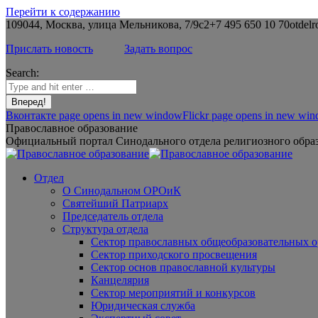
Перейти к содержанию
109044, Москва, улица Мельникова, 7/9с2
+7 495 650 10 70
otdelr
Прислать новость
Задать вопрос
Search:
Вконтакте page opens in new window
Flickr page opens in new wi
Православное образование
Официальный портал Синодального отдела религиозного образ
Отдел
О Синодальном ОРОиК
Святейший Патриарх
Председатель отдела
Структура отдела
Сектор православных общеобразовательных 
Сектор приходского просвещения
Сектор основ православной культуры
Канцелярия
Сектор мероприятий и конкурсов
Юридическая служба