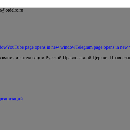
o@otdelro.ru
ndow
YouTube page opens in new window
Telegram page opens in new
ования и катехизации Русской Православной Церкви. Православ
организаций