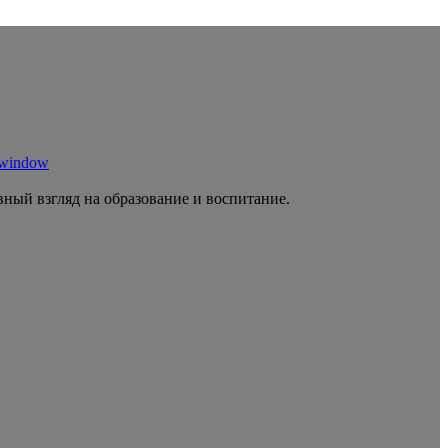
 window
ный взгляд на образование и воспитание.