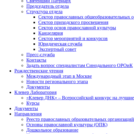
Святейший Патриарх
Председатель отдела
Структура отдела
Сектор православных общеобразовательных 
Сектор приходского просвещения
Сектор основ православной культуры
Канцелярия
Сектор мероприятий и конкурсов
Юридическая служба
Экспертный совет
Пресс-служба
Контакты
Задать вопрос специалистам Синодального ОРОиК
Рождественские чтения
Международный этап в Москве
Новости регионального этапа
Документы
Клевер Лаборатория
«Клевер ДНК» – Всероссийский конкурс на лучшие 
Курсы
Документы
Направления
Реестр православных образовательных организаций
Основы православной культуры (ОПК)
Дошкольное образование