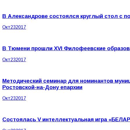
В Александрове состоялся круглый стол с по
Окт
23
2017
В Тюмени прошли XVI Филофеевские образов
Окт
23
2017
Методический семинар для номинантов муниц
Ростовской-на-Дону епархии
Окт
23
2017
Состоялась V интеллектуальная игра «БЕЛА