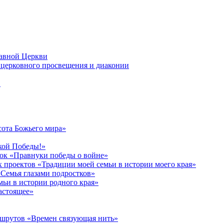
лавной Церкви
церковного просвещения и диаконии
в
сота Божьего мира»
кой Победы!»
к «Правнуки победы о войне»
 проектов «Традиции моей семьи в истории моего края»
Семья глазами подростков»
ьи в истории родного края»
астоящее»
ршрутов «Времен связующая нить»