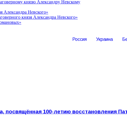
лаговерному князю Александру Невскому
зя Александра Невского»
говерного князя Александра Невского»
Романовых»
Россия
Украина
Б
а, посвящённая 100-летию восстановления Па