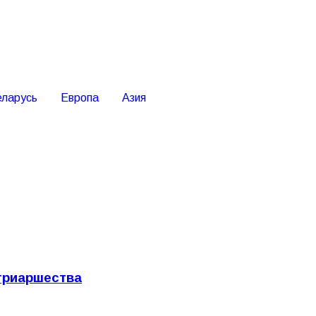
еларусь
Европа
Азия
триаршества