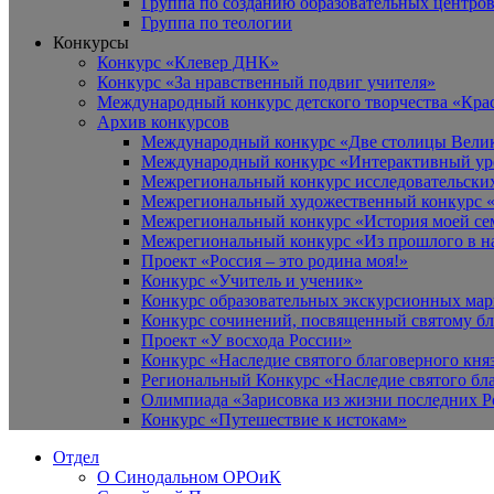
Группа по созданию образовательных центро
Группа по теологии
Конкурсы
Конкурс «Клевер ДНК»
Конкурс «За нравственный подвиг учителя»
Международный конкурс детского творчества «Кра
Архив конкурсов
Международный конкурс «Две столицы Вели
Международный конкурс «Интерактивный уро
Межрегиональный конкурс исследовательских
Межрегиональный художественный конкурс «
Межрегиональный конкурс «История моей сем
Межрегиональный конкурс «Из прошлого в н
Проект «Россия – это родина моя!»
Конкурс «Учитель и ученик»
Конкурс образовательных экскурсионных ма
Конкурс сочинений, посвященный святому б
Проект «У восхода России»
Конкурс «Наследие святого благоверного кня
Региональный Конкурс «Наследие святого бла
Олимпиада «Зарисовка из жизни последних 
Конкурс «Путешествие к истокам»
Отдел
О Синодальном ОРОиК