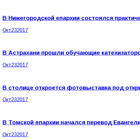
В Нижегородской епархии состоялся практич
Окт
23
2017
В Астрахани прошли обучающие катехизатор
Окт
23
2017
В столице откроется фотовыставка под отк
Окт
23
2017
В Томской епархии начался перевод Евангел
Окт
23
2017