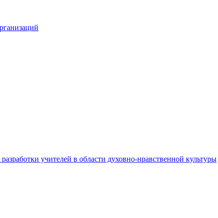
организаций
разработки учителей в области духовно-нравственной культуры