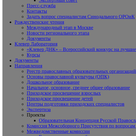
Экспертный совет
Пресс-служба
Контакты
Задать вопрос специалистам Синодального ОРОиК
Рождественские чтения
Международный этап в Москве
Новости регионального этапа
Документы
Клевер Лаборатория
«Клевер ДНК» – Всероссийский конкурс на лучшие 
Курсы
Документы
Направления
Реестр православных образовательных организаций
Основы православной культуры (ОПК)
Дошкольное образование
Начальное, основное, среднее общее образование
Приходское просвещение взрослых
Приходское просвещение детей
Центры подготовки приходских специалистов
Экспертиза
Проекты
Образовательная Концепция Русской Правос
Комиссия Межсоборного Присутствия по вопросам 
Межведомственные комиссии