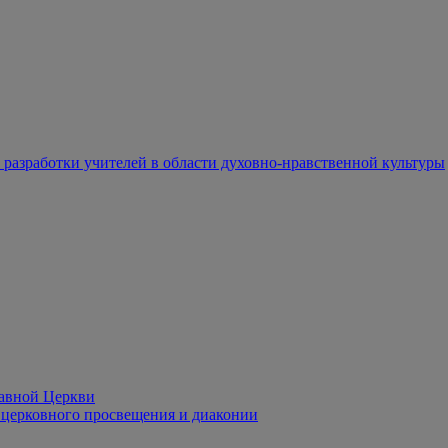
разработки учителей в области духовно-нравственной культуры
лавной Церкви
церковного просвещения и диаконии