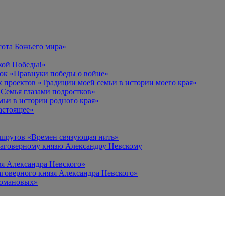
в
сота Божьего мира»
кой Победы!»
к «Правнуки победы о войне»
 проектов «Традиции моей семьи в истории моего края»
Семья глазами подростков»
ьи в истории родного края»
астоящее»
ршрутов «Времен связующая нить»
лаговерному князю Александру Невскому
зя Александра Невского»
говерного князя Александра Невского»
Романовых»