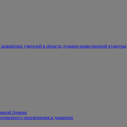
разработки учителей в области духовно-нравственной культуры
лавной Церкви
церковного просвещения и диаконии