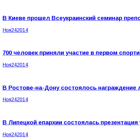
В Киеве прошел Всеукраинский семинар преп
Ноя
24
2014
700 человек приняли участие в первом спор
Ноя
24
2014
В Ростове-на-Дону состоялось награждение 
Ноя
24
2014
В Липецкой епархии состоялась презентация
Ноя
24
2014