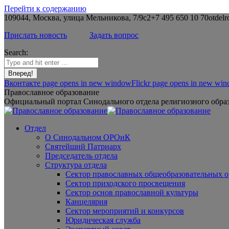
Перейти к содержанию
109044, Москва, улица Мельникова, 7/9с2
+7 495 650 10 70
otdelr
Прислать новость
Задать вопрос
Search:
Вконтакте page opens in new window
Flickr page opens in new wi
Православное образование
Официальный портал Синодального отдела религиозного образ
Отдел
О Синодальном ОРОиК
Святейший Патриарх
Председатель отдела
Структура отдела
Сектор православных общеобразовательных 
Сектор приходского просвещения
Сектор основ православной культуры
Канцелярия
Сектор мероприятий и конкурсов
Юридическая служба