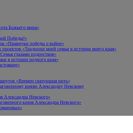
в
сота Божьего мира»
кой Победы!»
к «Правнуки победы о войне»
 проектов «Традиции моей семьи в истории моего края»
Семья глазами подростков»
ьи в истории родного края»
астоящее»
ршрутов «Времен связующая нить»
лаговерному князю Александру Невскому
зя Александра Невского»
говерного князя Александра Невского»
Романовых»