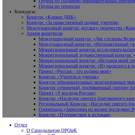
Группа по созданию образовательных центро
Группа по теологии
Конкурсы
Конкурс «Клевер ДНК»
Конкурс «За нравственный подвиг учителя»
Международный конкурс детского творчества «Кра
Архив конкурсов
Международный конкурс «Две столицы Вели
Международный конкурс «Интерактивный уро
Межрегиональный конкурс исследовательских
Межрегиональный художественный конкурс «
Межрегиональный конкурс «История моей сем
Межрегиональный конкурс «Из прошлого в н
Проект «Россия – это родина моя!»
Конкурс «Учитель и ученик»
Конкурс образовательных экскурсионных ма
Конкурс сочинений, посвященный святому б
Проект «У восхода России»
Конкурс «Наследие святого благоверного кня
Региональный Конкурс «Наследие святого бла
Олимпиада «Зарисовка из жизни последних 
Конкурс «Путешествие к истокам»
Отдел
О Синодальном ОРОиК