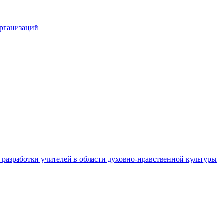
организаций
разработки учителей в области духовно-нравственной культуры