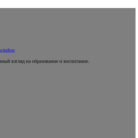
 window
ный взгляд на образование и воспитание.