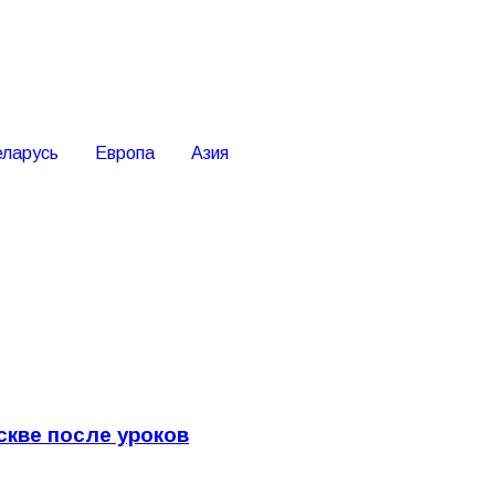
еларусь
Европа
Азия
кве после уроков