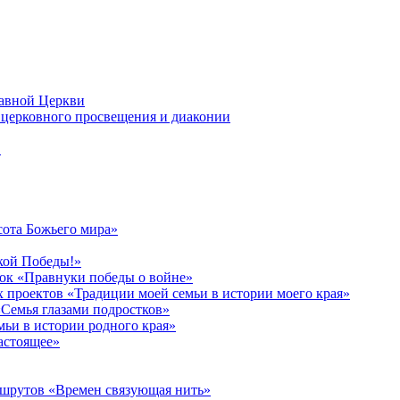
лавной Церкви
церковного просвещения и диаконии
в
сота Божьего мира»
кой Победы!»
к «Правнуки победы о войне»
 проектов «Традиции моей семьи в истории моего края»
Семья глазами подростков»
ьи в истории родного края»
астоящее»
ршрутов «Времен связующая нить»