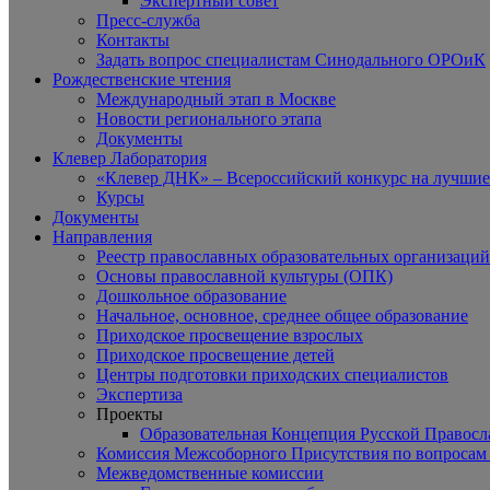
Экспертный совет
Пресс-служба
Контакты
Задать вопрос специалистам Синодального ОРОиК
Рождественские чтения
Международный этап в Москве
Новости регионального этапа
Документы
Клевер Лаборатория
«Клевер ДНК» – Всероссийский конкурс на лучшие 
Курсы
Документы
Направления
Реестр православных образовательных организаций
Основы православной культуры (ОПК)
Дошкольное образование
Начальное, основное, среднее общее образование
Приходское просвещение взрослых
Приходское просвещение детей
Центры подготовки приходских специалистов
Экспертиза
Проекты
Образовательная Концепция Русской Правос
Комиссия Межсоборного Присутствия по вопросам 
Межведомственные комиссии