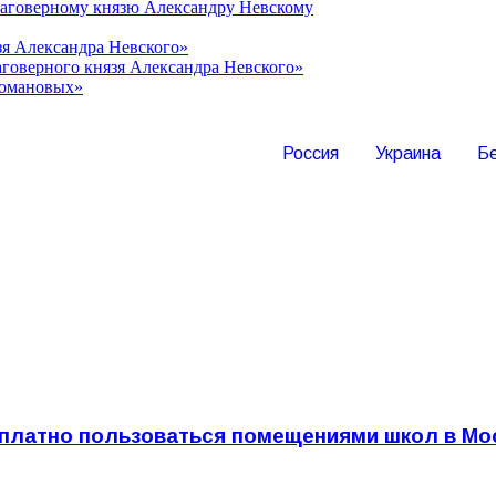
лаговерному князю Александру Невскому
зя Александра Невского»
говерного князя Александра Невского»
Романовых»
Россия
Украина
Б
платно пользоваться помещениями школ в Мос