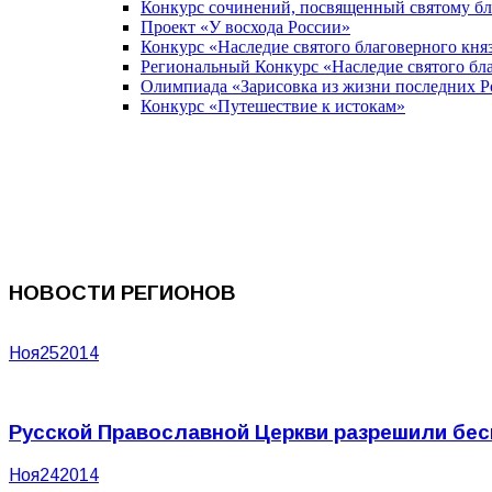
Конкурс сочинений, посвященный святому б
Проект «У восхода России»
Конкурс «Наследие святого благоверного кня
Региональный Конкурс «Наследие святого бла
Олимпиада «Зарисовка из жизни последних 
Конкурс «Путешествие к истокам»
НОВОСТИ РЕГИОНОВ
Ноя
25
2014
Русской Православной Церкви разрешили бес
Ноя
24
2014