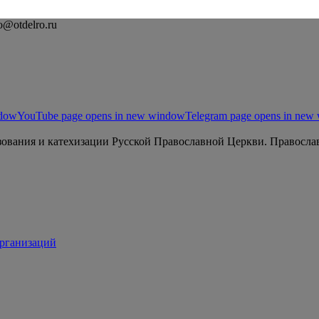
o@otdelro.ru
ndow
YouTube page opens in new window
Telegram page opens in new
ования и катехизации Русской Православной Церкви. Православ
организаций