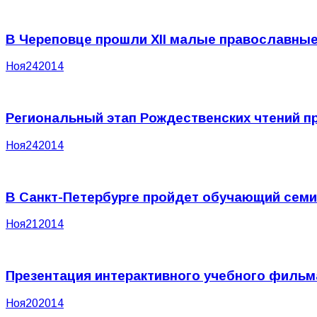
В Череповце прошли XII малые православные
Ноя
24
2014
Региональный этап Рождественских чтений п
Ноя
24
2014
В Санкт-Петербурге пройдет обучающий семи
Ноя
21
2014
Презентация интерактивного учебного фильм
Ноя
20
2014