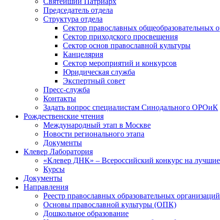
Святейший Патриарх
Председатель отдела
Структура отдела
Сектор православных общеобразовательных 
Сектор приходского просвещения
Сектор основ православной культуры
Канцелярия
Сектор мероприятий и конкурсов
Юридическая служба
Экспертный совет
Пресс-служба
Контакты
Задать вопрос специалистам Синодального ОРОиК
Рождественские чтения
Международный этап в Москве
Новости регионального этапа
Документы
Клевер Лаборатория
«Клевер ДНК» – Всероссийский конкурс на лучшие 
Курсы
Документы
Направления
Реестр православных образовательных организаций
Основы православной культуры (ОПК)
Дошкольное образование