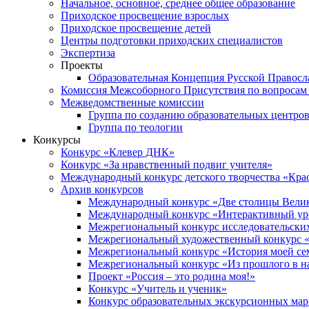
Начальное, основное, среднее общее образование
Приходское просвещение взрослых
Приходское просвещение детей
Центры подготовки приходских специалистов
Экспертиза
Проекты
Образовательная Концепция Русской Правос
Комиссия Межсоборного Присутствия по вопросам 
Межведомственные комиссии
Группа по созданию образовательных центро
Группа по теологии
Конкурсы
Конкурс «Клевер ДНК»
Конкурс «За нравственный подвиг учителя»
Международный конкурс детского творчества «Кра
Архив конкурсов
Международный конкурс «Две столицы Вели
Международный конкурс «Интерактивный уро
Межрегиональный конкурс исследовательских
Межрегиональный художественный конкурс «
Межрегиональный конкурс «История моей сем
Межрегиональный конкурс «Из прошлого в н
Проект «Россия – это родина моя!»
Конкурс «Учитель и ученик»
Конкурс образовательных экскурсионных ма