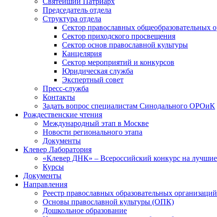
Святейший Патриарх
Председатель отдела
Структура отдела
Сектор православных общеобразовательных 
Сектор приходского просвещения
Сектор основ православной культуры
Канцелярия
Сектор мероприятий и конкурсов
Юридическая служба
Экспертный совет
Пресс-служба
Контакты
Задать вопрос специалистам Синодального ОРОиК
Рождественские чтения
Международный этап в Москве
Новости регионального этапа
Документы
Клевер Лаборатория
«Клевер ДНК» – Всероссийский конкурс на лучшие 
Курсы
Документы
Направления
Реестр православных образовательных организаций
Основы православной культуры (ОПК)
Дошкольное образование