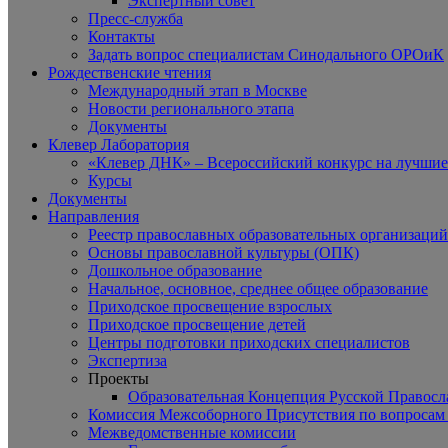
Экспертный совет
Пресс-служба
Контакты
Задать вопрос специалистам Синодального ОРОиК
Рождественские чтения
Международный этап в Москве
Новости регионального этапа
Документы
Клевер Лаборатория
«Клевер ДНК» – Всероссийский конкурс на лучшие 
Курсы
Документы
Направления
Реестр православных образовательных организаций
Основы православной культуры (ОПК)
Дошкольное образование
Начальное, основное, среднее общее образование
Приходское просвещение взрослых
Приходское просвещение детей
Центры подготовки приходских специалистов
Экспертиза
Проекты
Образовательная Концепция Русской Правос
Комиссия Межсоборного Присутствия по вопросам 
Межведомственные комиссии