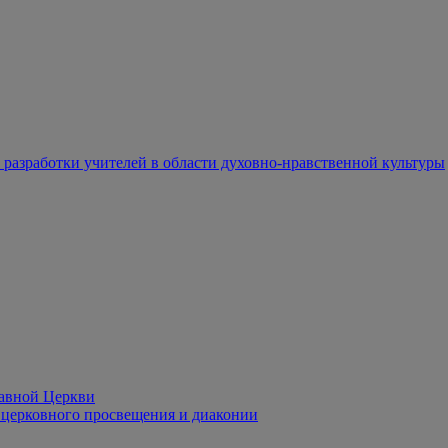
разработки учителей в области духовно-нравственной культуры
лавной Церкви
церковного просвещения и диаконии