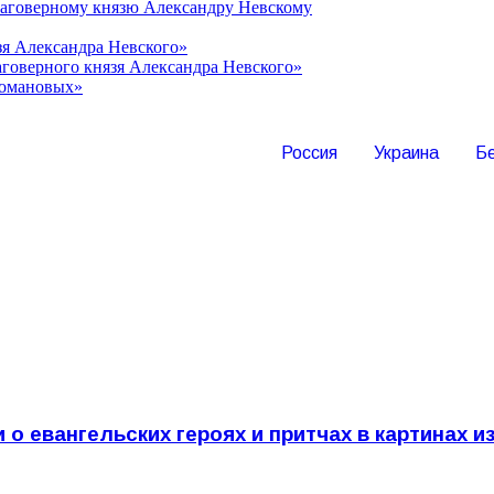
лаговерному князю Александру Невскому
зя Александра Невского»
говерного князя Александра Невского»
Романовых»
Россия
Украина
Б
 о евангельских героях и притчах в картинах 