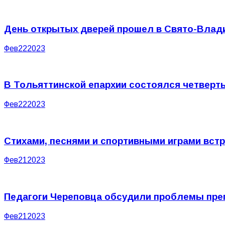
День открытых дверей прошел в Свято-Влад
Фев
22
2023
В Тольяттинской епархии состоялся четверт
Фев
22
2023
Стихами, песнями и спортивными играми вст
Фев
21
2023
Педагоги Череповца обсудили проблемы пре
Фев
21
2023