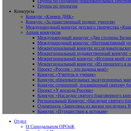
Группа по созданию образовательных центро
Группа по теологии
Конкурсы
Конкурс «Клевер ДНК»
Конкурс «За нравственный подвиг учителя»
Международный конкурс детского творчества «Кра
Архив конкурсов
Международный конкурс «Две столицы Вели
Международный конкурс «Интерактивный уро
Межрегиональный конкурс исследовательских
Межрегиональный художественный конкурс «
Межрегиональный конкурс «История моей сем
Межрегиональный конкурс «Из прошлого в н
Проект «Россия – это родина моя!»
Конкурс «Учитель и ученик»
Конкурс образовательных экскурсионных ма
Конкурс сочинений, посвященный святому б
Проект «У восхода России»
Конкурс «Наследие святого благоверного кня
Региональный Конкурс «Наследие святого бла
Олимпиада «Зарисовка из жизни последних 
Конкурс «Путешествие к истокам»
Отдел
О Синодальном ОРОиК