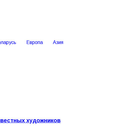
еларусь
Европа
Азия
известных художников