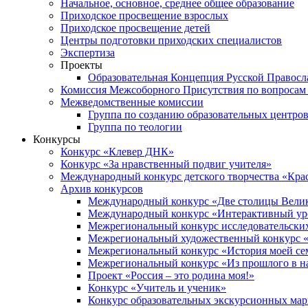
Начальное, основное, среднее общее образование
Приходское просвещение взрослых
Приходское просвещение детей
Центры подготовки приходских специалистов
Экспертиза
Проекты
Образовательная Концепция Русской Правос
Комиссия Межсоборного Присутствия по вопросам 
Межведомственные комиссии
Группа по созданию образовательных центро
Группа по теологии
Конкурсы
Конкурс «Клевер ДНК»
Конкурс «За нравственный подвиг учителя»
Международный конкурс детского творчества «Кра
Архив конкурсов
Международный конкурс «Две столицы Вели
Международный конкурс «Интерактивный уро
Межрегиональный конкурс исследовательских
Межрегиональный художественный конкурс «
Межрегиональный конкурс «История моей сем
Межрегиональный конкурс «Из прошлого в н
Проект «Россия – это родина моя!»
Конкурс «Учитель и ученик»
Конкурс образовательных экскурсионных ма