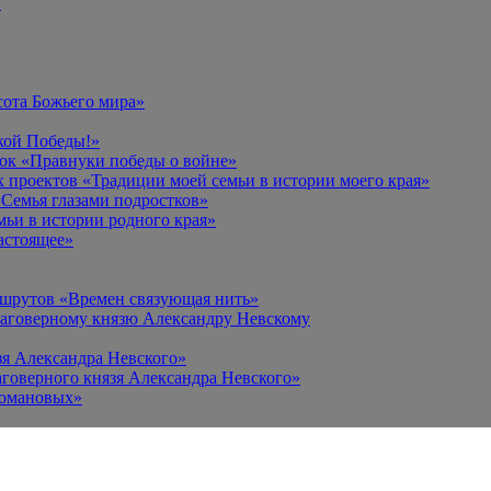
в
сота Божьего мира»
кой Победы!»
к «Правнуки победы о войне»
 проектов «Традиции моей семьи в истории моего края»
Семья глазами подростков»
ьи в истории родного края»
астоящее»
ршрутов «Времен связующая нить»
лаговерному князю Александру Невскому
зя Александра Невского»
говерного князя Александра Невского»
Романовых»