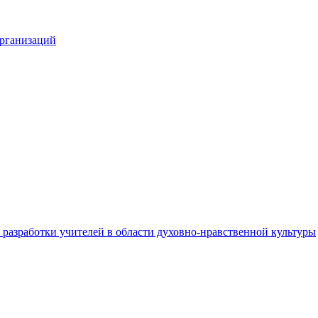
организаций
разработки учителей в области духовно-нравственной культуры