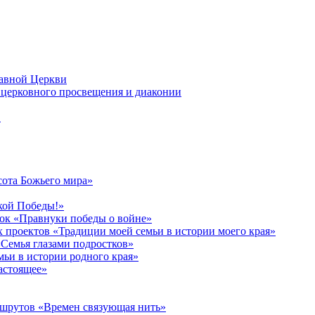
лавной Церкви
церковного просвещения и диаконии
в
сота Божьего мира»
кой Победы!»
к «Правнуки победы о войне»
 проектов «Традиции моей семьи в истории моего края»
Семья глазами подростков»
ьи в истории родного края»
астоящее»
ршрутов «Времен связующая нить»