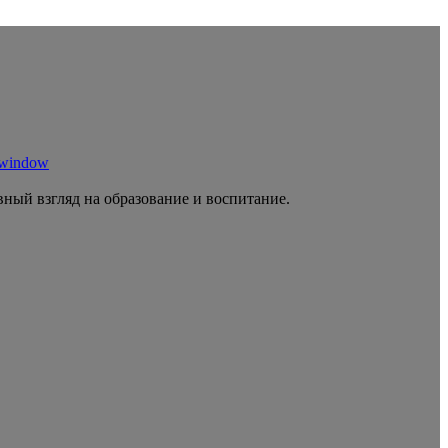
 window
ный взгляд на образование и воспитание.