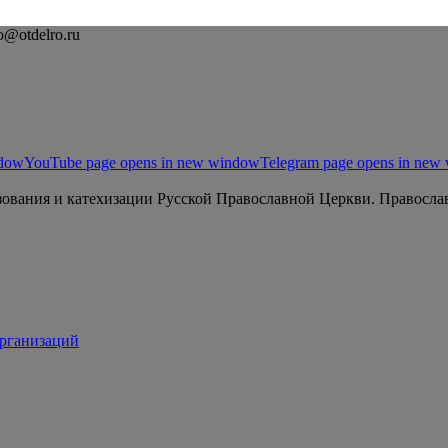
o@otdelro.ru
ndow
YouTube page opens in new window
Telegram page opens in new
ования и катехизации Русской Православной Церкви. Православ
организаций