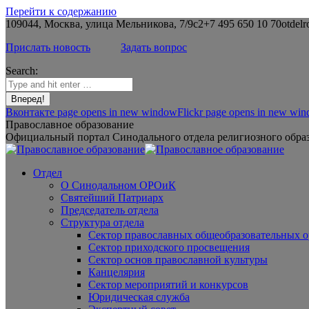
Перейти к содержанию
109044, Москва, улица Мельникова, 7/9с2
+7 495 650 10 70
otdelr
Прислать новость
Задать вопрос
Search:
Вконтакте page opens in new window
Flickr page opens in new wi
Православное образование
Официальный портал Синодального отдела религиозного образ
Отдел
О Синодальном ОРОиК
Святейший Патриарх
Председатель отдела
Структура отдела
Сектор православных общеобразовательных 
Сектор приходского просвещения
Сектор основ православной культуры
Канцелярия
Сектор мероприятий и конкурсов
Юридическая служба