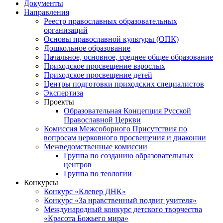
Документы
Направления
Реестр православных образовательных
организаций
Основы православной культуры (ОПК)
Дошкольное образование
Начальное, основное, среднее общее образование
Приходское просвещение взрослых
Приходское просвещение детей
Центры подготовки приходских специалистов
Экспертиза
Проекты
Образовательная Концепция Русской
Православной Церкви
Комиссия Межсоборного Присутствия по
вопросам церковного просвещения и диаконии
Межведомственные комиссии
Группа по созданию образовательных
центров
Группа по теологии
Конкурсы
Конкурс «Клевер ДНК»
Конкурс «За нравственный подвиг учителя»
Международный конкурс детского творчества
«Красота Божьего мира»