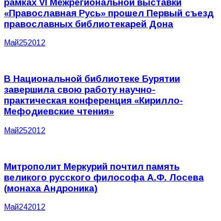
рамках VI Межрегиональной выставки
«Православная Русь» прошел Первый съезд
православных библиотекарей Дона
Май
25
2012
В Национальной библиотеке Бурятии
завершила свою работу научно-
практическая конференция «Кирилло-
Мефодиевские чтения»
Май
25
2012
Митрополит Меркурий почтил память
великого русского философа А.Ф. Лосева
(монаха Андроника)
Май
24
2012