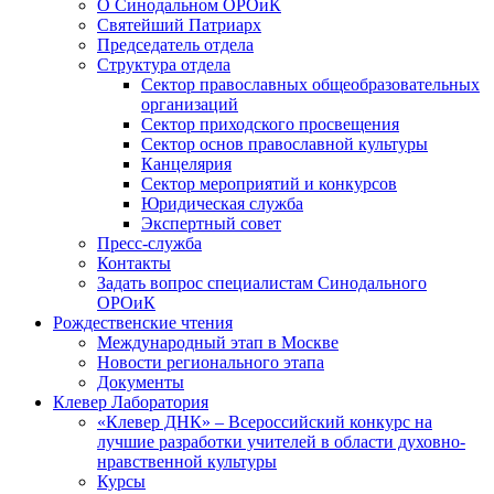
О Синодальном ОРОиК
Святейший Патриарх
Председатель отдела
Структура отдела
Сектор православных общеобразовательных
организаций
Сектор приходского просвещения
Сектор основ православной культуры
Канцелярия
Сектор мероприятий и конкурсов
Юридическая служба
Экспертный совет
Пресс-служба
Контакты
Задать вопрос специалистам Синодального
ОРОиК
Рождественские чтения
Международный этап в Москве
Новости регионального этапа
Документы
Клевер Лаборатория
«Клевер ДНК» – Всероссийский конкурс на
лучшие разработки учителей в области духовно-
нравственной культуры
Курсы