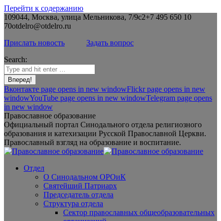
Перейти к содержанию
109044, Москва, улица Мельникова, 7/9с2
+7 495 650 10
70
otdelro@otdelro.ru
Прислать новость
Задать вопрос
Search:
Вконтакте page opens in new window
Flickr page opens in new
window
YouTube page opens in new window
Telegram page opens
in new window
Православное образование
Официальный портал Синодального отдела религиозного
образования и катехизации Русской Православной Церкви.
Православный взгляд на образование и воспитание.
Отдел
О Синодальном ОРОиК
Святейший Патриарх
Председатель отдела
Структура отдела
Сектор православных общеобразовательных