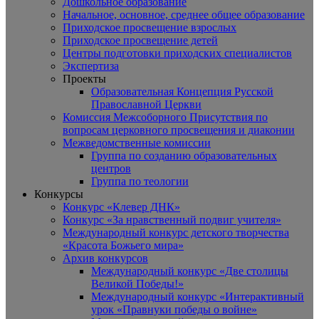
Дошкольное образование
Начальное, основное, среднее общее образование
Приходское просвещение взрослых
Приходское просвещение детей
Центры подготовки приходских специалистов
Экспертиза
Проекты
Образовательная Концепция Русской
Православной Церкви
Комиссия Межсоборного Присутствия по
вопросам церковного просвещения и диаконии
Межведомственные комиссии
Группа по созданию образовательных
центров
Группа по теологии
Конкурсы
Конкурс «Клевер ДНК»
Конкурс «За нравственный подвиг учителя»
Международный конкурс детского творчества
«Красота Божьего мира»
Архив конкурсов
Международный конкурс «Две столицы
Великой Победы!»
Международный конкурс «Интерактивный
урок «Правнуки победы о войне»