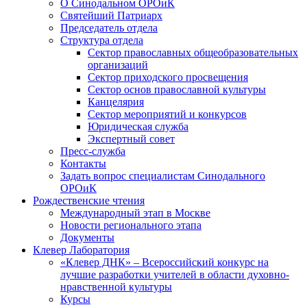
О Синодальном ОРОиК
Святейший Патриарх
Председатель отдела
Структура отдела
Сектор православных общеобразовательных
организаций
Сектор приходского просвещения
Сектор основ православной культуры
Канцелярия
Сектор мероприятий и конкурсов
Юридическая служба
Экспертный совет
Пресс-служба
Контакты
Задать вопрос специалистам Синодального
ОРОиК
Рождественские чтения
Международный этап в Москве
Новости регионального этапа
Документы
Клевер Лаборатория
«Клевер ДНК» – Всероссийский конкурс на
лучшие разработки учителей в области духовно-
нравственной культуры
Курсы