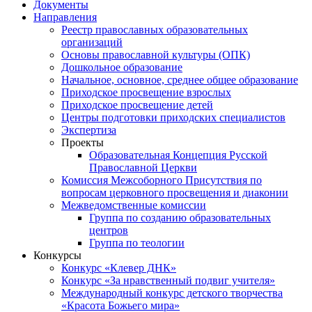
Документы
Направления
Реестр православных образовательных
организаций
Основы православной культуры (ОПК)
Дошкольное образование
Начальное, основное, среднее общее образование
Приходское просвещение взрослых
Приходское просвещение детей
Центры подготовки приходских специалистов
Экспертиза
Проекты
Образовательная Концепция Русской
Православной Церкви
Комиссия Межсоборного Присутствия по
вопросам церковного просвещения и диаконии
Межведомственные комиссии
Группа по созданию образовательных
центров
Группа по теологии
Конкурсы
Конкурс «Клевер ДНК»
Конкурс «За нравственный подвиг учителя»
Международный конкурс детского творчества
«Красота Божьего мира»