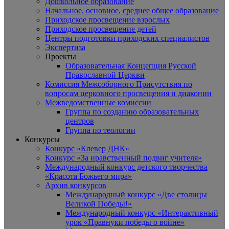
Дошкольное образование
Начальное, основное, среднее общее образование
Приходское просвещение взрослых
Приходское просвещение детей
Центры подготовки приходских специалистов
Экспертиза
Проекты
Образовательная Концепция Русской
Православной Церкви
Комиссия Межсоборного Присутствия по
вопросам церковного просвещения и диаконии
Межведомственные комиссии
Группа по созданию образовательных
центров
Группа по теологии
Конкурсы
Конкурс «Клевер ДНК»
Конкурс «За нравственный подвиг учителя»
Международный конкурс детского творчества
«Красота Божьего мира»
Архив конкурсов
Международный конкурс «Две столицы
Великой Победы!»
Международный конкурс «Интерактивный
урок «Правнуки победы о войне»