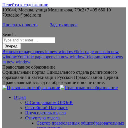
Перейти к содержанию
109044, Москва, улица Мельникова, 7/9с2
+7 495 650 10
70
otdelro@otdelro.ru
Прислать новость
Задать вопрос
Search:
Вконтакте page opens in new window
Flickr page opens in new
window
YouTube page opens in new window
Telegram page opens
in new window
Православное образование
Официальный портал Синодального отдела религиозного
образования и катехизации Русской Православной Церкви.
Православный взгляд на образование и воспитание.
Отдел
О Синодальном ОРОиК
Святейший Патриарх
Председатель отдела
Структура отдела
Сектор православных общеобразовательных