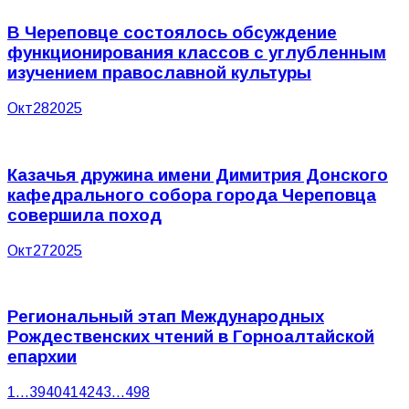
В Череповце состоялось обсуждение
функционирования классов с углубленным
изучением православной культуры
Окт
28
2025
Казачья дружина имени Димитрия Донского
кафедрального собора города Череповца
совершила поход
Окт
27
2025
Региональный этап Международных
Рождественских чтений в Горноалтайской
епархии
1
…
39
40
41
42
43
…
498