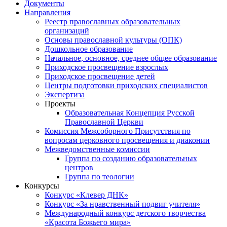
Документы
Направления
Реестр православных образовательных
организаций
Основы православной культуры (ОПК)
Дошкольное образование
Начальное, основное, среднее общее образование
Приходское просвещение взрослых
Приходское просвещение детей
Центры подготовки приходских специалистов
Экспертиза
Проекты
Образовательная Концепция Русской
Православной Церкви
Комиссия Межсоборного Присутствия по
вопросам церковного просвещения и диаконии
Межведомственные комиссии
Группа по созданию образовательных
центров
Группа по теологии
Конкурсы
Конкурс «Клевер ДНК»
Конкурс «За нравственный подвиг учителя»
Международный конкурс детского творчества
«Красота Божьего мира»