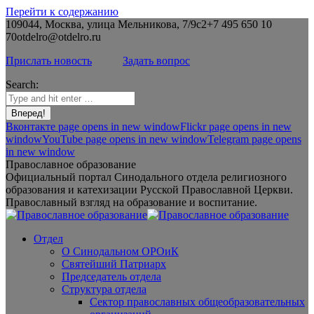
Перейти к содержанию
109044, Москва, улица Мельникова, 7/9с2
+7 495 650 10
70
otdelro@otdelro.ru
Прислать новость
Задать вопрос
Search:
Вконтакте page opens in new window
Flickr page opens in new
window
YouTube page opens in new window
Telegram page opens
in new window
Православное образование
Официальный портал Синодального отдела религиозного
образования и катехизации Русской Православной Церкви.
Православный взгляд на образование и воспитание.
Отдел
О Синодальном ОРОиК
Святейший Патриарх
Председатель отдела
Структура отдела
Сектор православных общеобразовательных