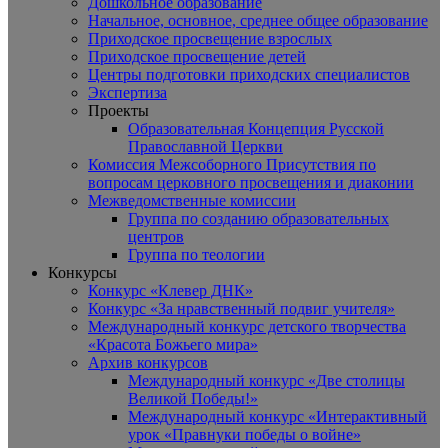
Дошкольное образование
Начальное, основное, среднее общее образование
Приходское просвещение взрослых
Приходское просвещение детей
Центры подготовки приходских специалистов
Экспертиза
Проекты
Образовательная Концепция Русской
Православной Церкви
Комиссия Межсоборного Присутствия по
вопросам церковного просвещения и диаконии
Межведомственные комиссии
Группа по созданию образовательных
центров
Группа по теологии
Конкурсы
Конкурс «Клевер ДНК»
Конкурс «За нравственный подвиг учителя»
Международный конкурс детского творчества
«Красота Божьего мира»
Архив конкурсов
Международный конкурс «Две столицы
Великой Победы!»
Международный конкурс «Интерактивный
урок «Правнуки победы о войне»