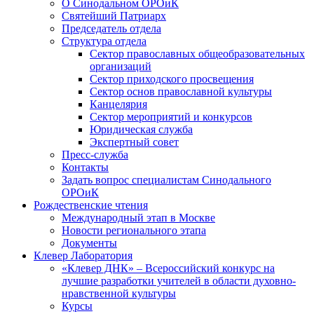
О Синодальном ОРОиК
Святейший Патриарх
Председатель отдела
Структура отдела
Сектор православных общеобразовательных
организаций
Сектор приходского просвещения
Сектор основ православной культуры
Канцелярия
Сектор мероприятий и конкурсов
Юридическая служба
Экспертный совет
Пресс-служба
Контакты
Задать вопрос специалистам Синодального
ОРОиК
Рождественские чтения
Международный этап в Москве
Новости регионального этапа
Документы
Клевер Лаборатория
«Клевер ДНК» – Всероссийский конкурс на
лучшие разработки учителей в области духовно-
нравственной культуры
Курсы