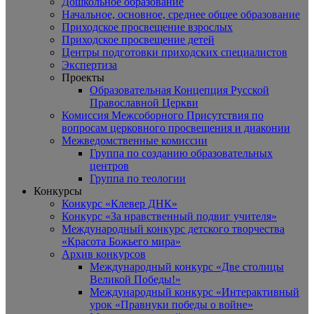
Дошкольное образование
Начальное, основное, среднее общее образование
Приходское просвещение взрослых
Приходское просвещение детей
Центры подготовки приходских специалистов
Экспертиза
Проекты
Образовательная Концепция Русской
Православной Церкви
Комиссия Межсоборного Присутствия по
вопросам церковного просвещения и диаконии
Межведомственные комиссии
Группа по созданию образовательных
центров
Группа по теологии
Конкурсы
Конкурс «Клевер ДНК»
Конкурс «За нравственный подвиг учителя»
Международный конкурс детского творчества
«Красота Божьего мира»
Архив конкурсов
Международный конкурс «Две столицы
Великой Победы!»
Международный конкурс «Интерактивный
урок «Правнуки победы о войне»