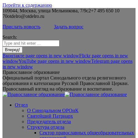
Перейти к содержанию
109044, Москва, улица Мельникова, 7/9с2
+7 495 650 10
70
otdelro@otdelro.ru
Прислать новость
Задать вопрос
Search:
Вконтакте page opens in new window
Flickr page opens in new
window
YouTube page opens in new window
Telegram page opens
in new window
Православное образование
Официальный портал Синодального отдела религиозного
образования и катехизации Русской Православной Церкви.
Православный взгляд на образование и воспитание.
Отдел
О Синодальном ОРОиК
Святейший Патриарх
Председатель отдела
Структура отдела
Сектор православных общеобразовательных