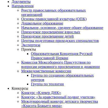
Документы
Направления
Реестр православных образовательных
организаций
Основы православной культуры (ОПК)
Дошкольное образование
Начальное, основное, среднее общее образование
Приходское просвещение взрослых
Приходское просвещение детей
Центры подготовки приходских специалистов
Экспертиза
Проекты
Образовательная Концепция Русской
Православной Церкви
Комиссия Межсоборного Присутствия по
вопросам церковного просвещения и диаконии
Межведомственные комиссии
Группа по созданию образовательных
центров
Группа по теологии
Конкурсы
Конкурс «Клевер ДНК»
Конкурс «За нравственный подвиг учителя»
Международный конкурс детского творчества
«Красота Божьего мира»