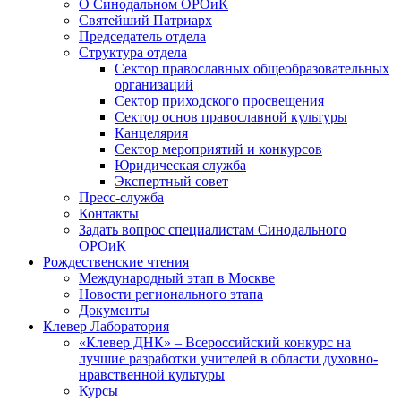
О Синодальном ОРОиК
Святейший Патриарх
Председатель отдела
Структура отдела
Сектор православных общеобразовательных
организаций
Сектор приходского просвещения
Сектор основ православной культуры
Канцелярия
Сектор мероприятий и конкурсов
Юридическая служба
Экспертный совет
Пресс-служба
Контакты
Задать вопрос специалистам Синодального
ОРОиК
Рождественские чтения
Международный этап в Москве
Новости регионального этапа
Документы
Клевер Лаборатория
«Клевер ДНК» – Всероссийский конкурс на
лучшие разработки учителей в области духовно-
нравственной культуры
Курсы