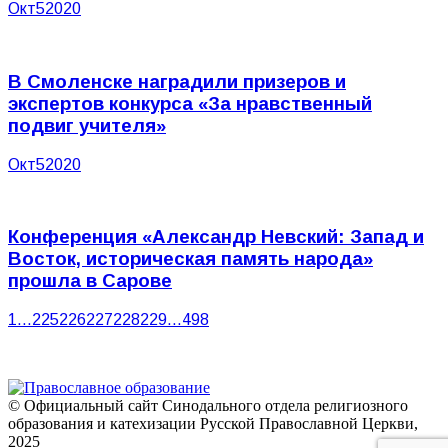
Окт
5
2020
В Смоленске наградили призеров и
экспертов конкурса «За нравственный
подвиг учителя»
Окт
5
2020
Конференция «Александр Невский: Запад и
Восток, историческая память народа»
прошла в Сарове
1
…
225
226
227
228
229
…
498
© Официальный сайт Синодального отдела религиозного
образования и катехизации Русской Православной Церкви,
2025