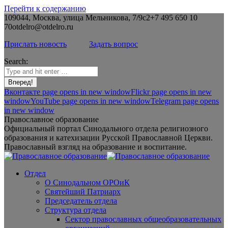
Перейти к содержанию
109044, Москва, улица Мельникова, 7/9с2
+7 495 650 10
70
otdelro@otdelro.ru
Прислать новость
Задать вопрос
Search:
Вконтакте page opens in new window
Flickr page opens in new
window
YouTube page opens in new window
Telegram page opens
in new window
Православное образование
Официальный портал Синодального отдела религиозного
образования и катехизации Русской Православной Церкви.
Православный взгляд на образование и воспитание.
Отдел
О Синодальном ОРОиК
Святейший Патриарх
Председатель отдела
Структура отдела
Сектор православных общеобразовательных