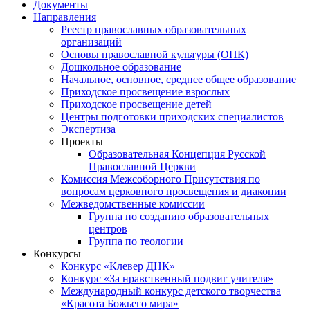
Документы
Направления
Реестр православных образовательных
организаций
Основы православной культуры (ОПК)
Дошкольное образование
Начальное, основное, среднее общее образование
Приходское просвещение взрослых
Приходское просвещение детей
Центры подготовки приходских специалистов
Экспертиза
Проекты
Образовательная Концепция Русской
Православной Церкви
Комиссия Межсоборного Присутствия по
вопросам церковного просвещения и диаконии
Межведомственные комиссии
Группа по созданию образовательных
центров
Группа по теологии
Конкурсы
Конкурс «Клевер ДНК»
Конкурс «За нравственный подвиг учителя»
Международный конкурс детского творчества
«Красота Божьего мира»