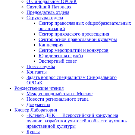
О Синодальном ОРОиК
Святейший Патриарх
Председатель отдела
Структура отдела
Сектор православных общеобразовательных
организаций
Сектор приходского просвещения
Сектор основ православной культуры
Канцелярия
Сектор мероприятий и конкурсов
Юридическая служба
Экспертный совет
Пресс-служба
Контакты
Задать вопрос специалистам Синодального
ОРОиК
Рождественские чтения
Международный этап в Москве
Новости регионального этапа
Документы
Клевер Лаборатория
«Клевер ДНК» – Всероссийский конкурс на
лучшие разработки учителей в области духовно-
нравственной культуры
Курсы