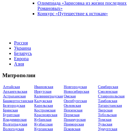
Олимпиада «Зарисовка из жизни последних
Романовых»
Конкурс «Путешествие к истокам»
Россия
Украина
Беларусь
Европа
Азия
Митрополии
Алтайская
Ивановская
Новгородская
Симбирская
Архангельская
Иркутская
Новосибирская
Смоленская
Астраханская
Калининградская
Омская
Ставропольская
Башкортостанская
Калужская
Оренбургская
Тамбовская
Белгородская
Карельская
Орловская
Татарстанская
Брянская
Костромская
Пензенская
Тверская
Бурятская
Красноярская
Пермская
Тобольская
Владимирская
Кубанская
Приамурская
Томская
Волгоградская
Кузбасская
Приморская
Тульская
Вологодская
Курганская
Псковская
Удмуртская