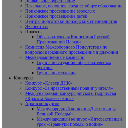
Дошкольное образование
Начальное, основное, среднее общее образование
Приходское просвещение взрослых
Приходское просвещение детей
Центры подготовки приходских специалистов
Экспертиза
Проекты
Образовательная Концепция Русской
Православной Церкви
Комиссия Межсоборного Присутствия по
вопросам церковного просвещения и диаконии
Межведомственные комиссии
Группа по созданию образовательных
центров
Группа по теологии
Конкурсы
Конкурс «Клевер ДНК»
Конкурс «За нравственный подвиг учителя»
Международный конкурс детского творчества
«Красота Божьего мира»
Архив конкурсов
Международный конкурс «Две столицы
Великой Победы!»
Международный конкурс «Интерактивный
урок «Правнуки победы о войне»