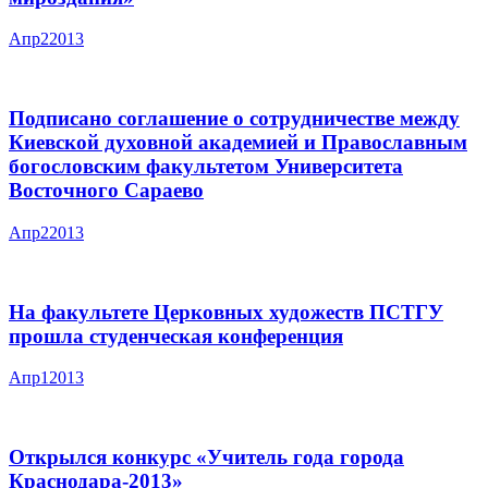
Апр
2
2013
Подписано соглашение о сотрудничестве между
Киевской духовной академией и Православным
богословским факультетом Университета
Восточного Сараево
Апр
2
2013
На факультете Церковных художеств ПСТГУ
прошла студенческая конференция
Апр
1
2013
Открылся конкурс «Учитель года города
Краснодара-2013»