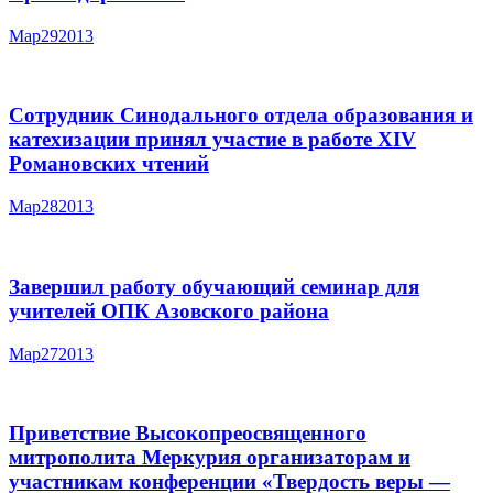
Мар
29
2013
Сотрудник Синодального отдела образования и
катехизации принял участие в работе XIV
Романовских чтений
Мар
28
2013
Завершил работу обучающий семинар для
учителей ОПК Азовского района
Мар
27
2013
Приветствие Высокопреосвященного
митрополита Меркурия организаторам и
участникам конференции «Твердость веры —