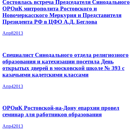
Состоялась встреча Председателя Синодального
ОРОиК митрополита Ростовского и
Новочеркасского Меркурия и Представителя
Президента РФ в ЦФО А.Д. Беглова
Апр
8
2013
Специалист Синодального отдела религиозного
образования и катехизации посетила День
открытых дверей в московской школе № 393 с
казачьими кадетскими классами
Апр
4
2013
ОРОиК Ростовской-на-Дону епархии провел
семинар для работников образования
Апр
4
2013