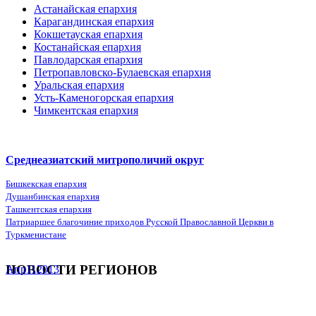
Астанайская епархия
Карагандинская епархия
Кокшетауская епархия
Костанайская епархия
Павлодарская епархия
Петропавловско-Булаевская епархия
Уральская епархия
Усть-Каменогорская епархия
Чимкентская епархия
Среднеазиатский митрополичий округ
Бишкекская епархия
Душанбинская епархия
Ташкентская епархия
Патриаршее благочиние приходов Русской Православной Церкви в
Туркменистане
НОВОСТИ РЕГИОНОВ
Апр
11
2013