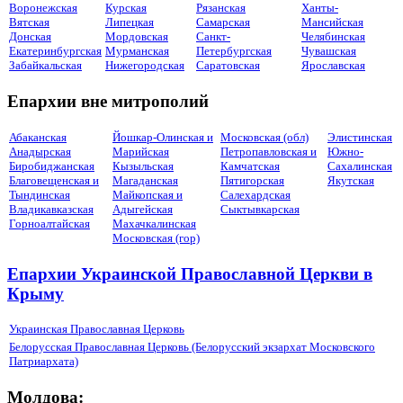
Воронежская
Курская
Рязанская
Ханты-
Вятская
Липецкая
Самарская
Мансийская
Донская
Мордовская
Санкт-
Челябинская
Екатеринбургская
Мурманская
Петербургская
Чувашская
Забайкальская
Нижегородская
Саратовская
Ярославская
Епархии вне митрополий
Абаканская
Йошкар-Олинская и
Московская (обл)
Элистинская
Анадырская
Марийская
Петропавловская и
Южно-
Биробиджанская
Кызыльская
Камчатская
Сахалинская
Благовещенская и
Магаданская
Пятигорская
Якутская
Тындинская
Майкопская и
Салехардская
Владикавказская
Адыгейская
Сыктывкарская
Горноалтайская
Махачкалинская
Московская (гор)
Епархии Украинской Православной Церкви в
Крыму
Украинская Православная Церковь
Белорусская Православная Церковь (Белорусский экзархат Московского
Патриархата)
Молдова: