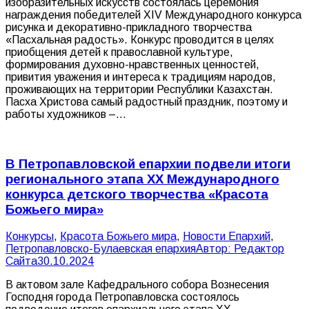
изобразительных искусств состоялась церемония
награждения победителей ХIV Международного конкурса
рисунка и декоративно-прикладного творчества
«Пасхальная радость». Конкурс проводится в целях
приобщения детей к православной культуре,
формирования духовно-нравственных ценностей,
привития уважения и интереса к традициям народов,
проживающих на территории Республики Казахстан.
Пасха Христова самый радостный праздник, поэтому и
работы художников –…
В Петропавловской епархии подвели итоги
регионального этапа XX Международного
конкурса детского творчества «Красота
Божьего мира»
Конкурсы
,
Красота Божьего мира
,
Новости Епархий
,
Петропавловско-Булаевская епархия
Автор:
Редактор
Сайта
30.10.2024
В актовом зале Кафедрального собора Вознесения
Господня города Петропавловска состоялось