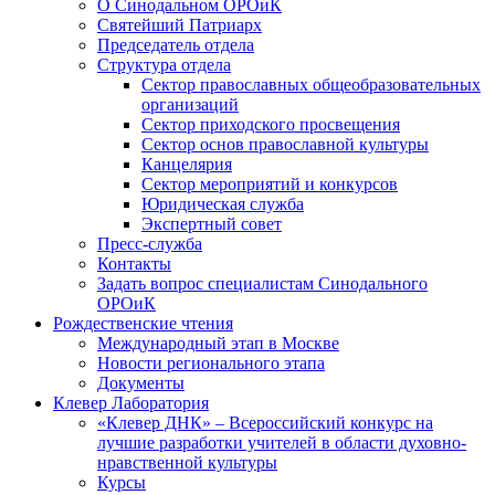
О Синодальном ОРОиК
Святейший Патриарх
Председатель отдела
Структура отдела
Сектор православных общеобразовательных
организаций
Сектор приходского просвещения
Сектор основ православной культуры
Канцелярия
Сектор мероприятий и конкурсов
Юридическая служба
Экспертный совет
Пресс-служба
Контакты
Задать вопрос специалистам Синодального
ОРОиК
Рождественские чтения
Международный этап в Москве
Новости регионального этапа
Документы
Клевер Лаборатория
«Клевер ДНК» – Всероссийский конкурс на
лучшие разработки учителей в области духовно-
нравственной культуры
Курсы