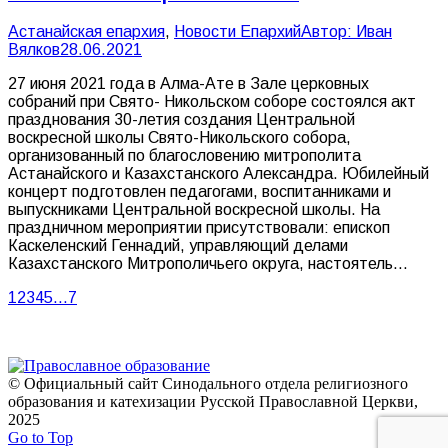
Астанайская епархия
,
Новости Епархий
Автор:
Иван
Вялков
28.06.2021
27 июня 2021 года в Алма-Ате в Зале церковных
собраний при Свято- Никольском соборе состоялся акт
празднования 30-летия создания Центральной
воскресной школы Свято-Никольского собора,
организованный по благословению митрополита
Астанайского и Казахстанского Александра. Юбилейный
концерт подготовлен педагогами, воспитанниками и
выпускниками Центральной воскресной школы. На
праздничном мероприятии присутствовали: епископ
Каскеленский Геннадий, управляющий делами
Казахстанского Митрополичьего округа, настоятель…
1
2
3
4
5
…
7
© Официальный сайт Синодального отдела религиозного
образования и катехизации Русской Православной Церкви,
2025
Go to Top