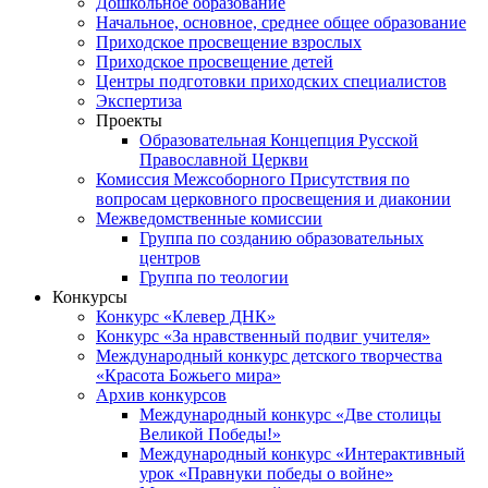
Дошкольное образование
Начальное, основное, среднее общее образование
Приходское просвещение взрослых
Приходское просвещение детей
Центры подготовки приходских специалистов
Экспертиза
Проекты
Образовательная Концепция Русской
Православной Церкви
Комиссия Межсоборного Присутствия по
вопросам церковного просвещения и диаконии
Межведомственные комиссии
Группа по созданию образовательных
центров
Группа по теологии
Конкурсы
Конкурс «Клевер ДНК»
Конкурс «За нравственный подвиг учителя»
Международный конкурс детского творчества
«Красота Божьего мира»
Архив конкурсов
Международный конкурс «Две столицы
Великой Победы!»
Международный конкурс «Интерактивный
урок «Правнуки победы о войне»