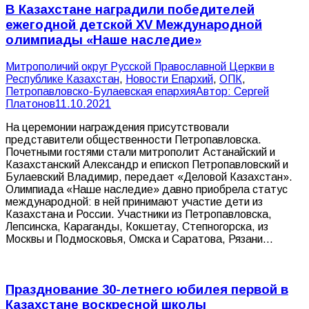
В Казахстане наградили победителей
ежегодной детской XV Международной
олимпиады «Наше наследие»
Митрополичий округ Русской Православной Церкви в
Республике Казахстан
,
Новости Епархий
,
ОПК
,
Петропавловско-Булаевская епархия
Автор:
Сергей
Платонов
11.10.2021
На церемонии награждения присутствовали
представители общественности Петропавловска.
Почетными гостями стали митрополит Астанайский и
Казахстанский Александр и епископ Петропавловский и
Булаевский Владимир, передает «Деловой Казахстан».
Олимпиада «Наше наследие» давно приобрела статус
международной: в ней принимают участие дети из
Казахстана и России. Участники из Петропавловска,
Лепсинска, Караганды, Кокшетау, Степногорска, из
Москвы и Подмосковья, Омска и Саратова, Рязани…
Празднование 30-летнего юбилея первой в
Казахстане воскресной школы