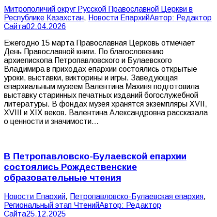
Митрополичий округ Русской Православной Церкви в
Республике Казахстан
,
Новости Епархий
Автор:
Редактор
Сайта
02.04.2026
Ежегодно 15 марта Православная Церковь отмечает
День Православной книги. По благословению
архиепископа Петропавловского и Булаевского
Владимира в приходах епархии состоялись открытые
уроки, выставки, викторины и игры. Заведующая
епархиальным музеем Валентина Махиня подготовила
выставку старинных печатных изданий богослужебной
литературы. В фондах музея хранятся экземпляры XVII,
XVIII и XIX веков. Валентина Александровна рассказала
о ценности и значимости…
В Петропавловско-Булаевской епархии
состоялись Рождественские
образовательные чтения
Новости Епархий
,
Петропавловско-Булаевская епархия
,
Региональный этап Чтений
Автор:
Редактор
Сайта
25.12.2025