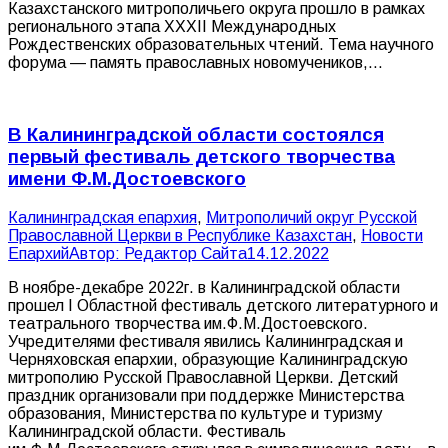
Казахстанского митрополичьего округа прошло в рамках
регионального этапа XXXII Международных
Рождественских образовательных чтений. Тема научного
форума — память православных новомучеников,…
В Калининградской области состоялся
первый фестиваль детского творчества
имени Ф.М.Достоевского
Калининградская епархия
,
Митрополичий округ Русской
Православной Церкви в Республике Казахстан
,
Новости
Епархий
Автор:
Редактор Сайта
14.12.2022
В ноябре-декабре 2022г. в Калининградской области
прошел I Областной фестиваль детского литературного и
театрального творчества им.Ф.М.Достоевского.
Учредителями фестиваля явились Калининградская и
Черняховская епархии, образующие Калининградскую
митрополию Русской Православной Церкви. Детский
праздник организовали при поддержке Министерства
образования, Министерства по культуре и туризму
Калининградской области. Фестиваль