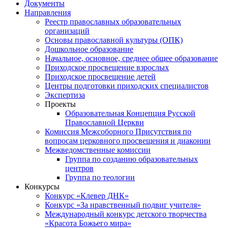
Документы
Направления
Реестр православных образовательных
организаций
Основы православной культуры (ОПК)
Дошкольное образование
Начальное, основное, среднее общее образование
Приходское просвещение взрослых
Приходское просвещение детей
Центры подготовки приходских специалистов
Экспертиза
Проекты
Образовательная Концепция Русской
Православной Церкви
Комиссия Межсоборного Присутствия по
вопросам церковного просвещения и диаконии
Межведомственные комиссии
Группа по созданию образовательных
центров
Группа по теологии
Конкурсы
Конкурс «Клевер ДНК»
Конкурс «За нравственный подвиг учителя»
Международный конкурс детского творчества
«Красота Божьего мира»