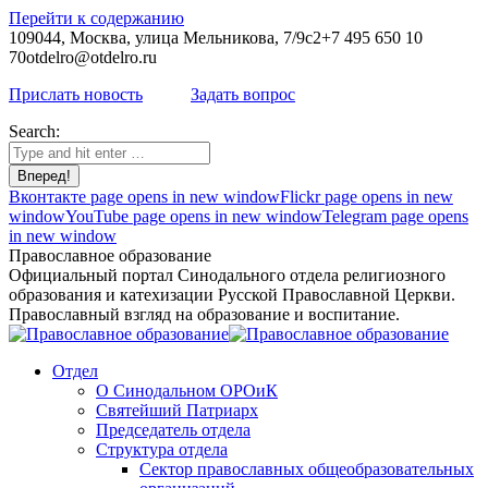
Перейти к содержанию
109044, Москва, улица Мельникова, 7/9с2
+7 495 650 10
70
otdelro@otdelro.ru
Прислать новость
Задать вопрос
Search:
Вконтакте page opens in new window
Flickr page opens in new
window
YouTube page opens in new window
Telegram page opens
in new window
Православное образование
Официальный портал Синодального отдела религиозного
образования и катехизации Русской Православной Церкви.
Православный взгляд на образование и воспитание.
Отдел
О Синодальном ОРОиК
Святейший Патриарх
Председатель отдела
Структура отдела
Сектор православных общеобразовательных