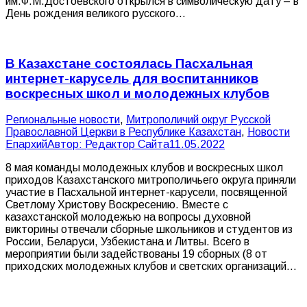
им.Ф.М.Достоевского открылся в символическую дату – в
День рождения великого русского…
В Казахстане состоялась Пасхальная
интернет-карусель для воспитанников
воскресных школ и молодежных клубов
Pегиональные новости
,
Митрополичий округ Русской
Православной Церкви в Республике Казахстан
,
Новости
Епархий
Автор:
Редактор Сайта
11.05.2022
8 мая команды молодежных клубов и воскресных школ
приходов Казахстанского митрополичьего округа приняли
участие в Пасхальной интернет-карусели, посвященной
Светлому Христову Воскресению. Вместе с
казахстанской молодежью на вопросы духовной
викторины отвечали сборные школьников и студентов из
России, Беларуси, Узбекистана и Литвы. Всего в
мероприятии были задействованы 19 сборных (8 от
приходских молодежных клубов и светских организаций…