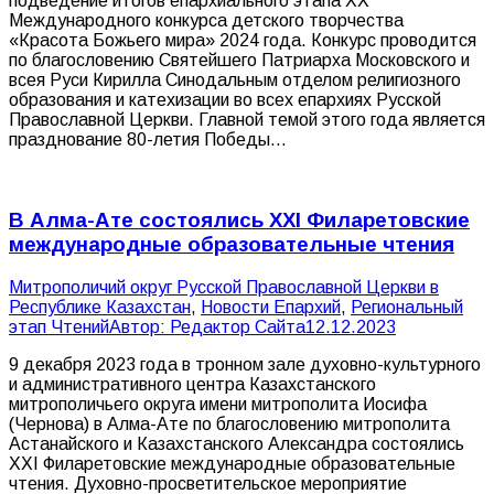
подведение итогов епархиального этапа XX
Международного конкурса детского творчества
«Красота Божьего мира» 2024 года. Конкурс проводится
по благословению Святейшего Патриарха Московского и
всея Руси Кирилла Синодальным отделом религиозного
образования и катехизации во всех епархиях Русской
Православной Церкви. Главной темой этого года является
празднование 80-летия Победы…
В Алма-Ате состоялись XXI Филаретовские
международные образовательные чтения
Митрополичий округ Русской Православной Церкви в
Республике Казахстан
,
Новости Епархий
,
Региональный
этап Чтений
Автор:
Редактор Сайта
12.12.2023
9 декабря 2023 года в тронном зале духовно-культурного
и административного центра Казахстанского
митрополичьего округа имени митрополита Иосифа
(Чернова) в Алма-Ате по благословению митрополита
Астанайского и Казахстанского Александра состоялись
XXI Филаретовские международные образовательные
чтения. Духовно-просветительское мероприятие