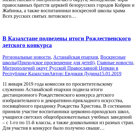
православных братств церквей белорусских городов Кобрин и
Жабинка, а также воспитанники воскресной школы храма
Всех русских святых литовского…
В Казахстане подведены итоги Рождественского
детского конкурса
Pегиональные новости
,
Астанайская епархия
,
Воскресные
школы(Приходское просвещение для детей)
,
Главные новости
,
Митрополичий округ Русской Православной Церкви в
Республике Казахстан
Автор:
Евдокия Дудина
15.01.2019
11 января 2019 года комиссия по просветительскому
служению Астанайской епархии подвела итоги
дистанционного Рождественского конкурса детского
изобразительного и декоративно-прикладного искусства,
посвящённого празднику Рождества Христова. В состязании
приняли участие воспитанники церковно-приходских школ,
учащиеся светских общеобразовательных учебных заведений
– с 1-го по 11-й классы, а также дошкольники из разных стран.
Для участия в конкурсе было получено свыше…