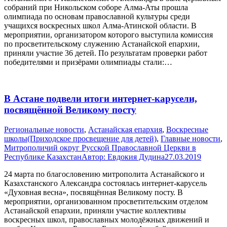
собраний при Никольском соборе Алма-Аты прошла
олимпиада по основам православной культуры среди
учащихся воскресных школ Алма-Атинской области. В
мероприятии, организатором которого выступила комиссия
по просветительскому служению Астанайской епархии,
приняли участие 36 детей. По результатам проверки работ
победителями и призёрами олимпиады стали:…
В Астане подвели итоги интернет-карусели,
посвящённой Великому посту
Pегиональные новости
,
Астанайская епархия
,
Воскресные
школы(Приходское просвещение для детей)
,
Главные новости
,
Митрополичий округ Русской Православной Церкви в
Республике Казахстан
Автор:
Евдокия Дудина
27.03.2019
24 марта по благословению митрополита Астанайского и
Казахстанского Александра состоялась интернет-карусель
«Духовная весна», посвящённая Великому посту. В
мероприятии, организованном просветительским отделом
Астанайской епархии, приняли участие коллективы
воскресных школ, православных молодёжных движений и