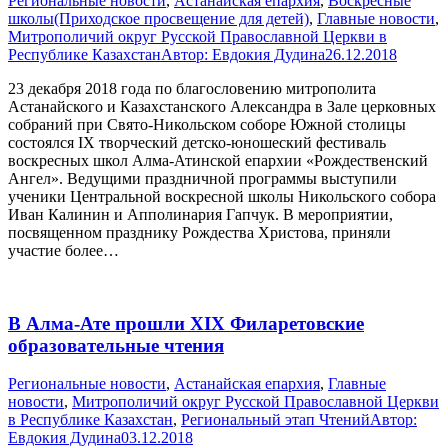
Pегиональные новости
,
Астанайская епархия
,
Воскресные
школы(Приходское просвещение для детей)
,
Главные новости
,
Митрополичий округ Русской Православной Церкви в
Республике Казахстан
Автор:
Евдокия Дудина
26.12.2018
23 декабря 2018 года по благословению митрополита
Астанайского и Казахстанского Александра в Зале церковных
собраний при Свято-Никольском соборе Южной столицы
состоялся IX творческий детско-юношеский фестиваль
воскресных школ Алма-Атинской епархии «Рождественский
Ангел». Ведущими праздничной программы выступили
ученики Центральной воскресной школы Никольского собора
Иван Калинин и Апполинария Гапчук. В мероприятии,
посвященном празднику Рождества Христова, приняли
участие более…
В Алма-Ате прошли XIX Филаретовские
образовательные чтения
Pегиональные новости
,
Астанайская епархия
,
Главные
новости
,
Митрополичий округ Русской Православной Церкви
в Республике Казахстан
,
Региональный этап Чтений
Автор:
Евдокия Дудина
03.12.2018