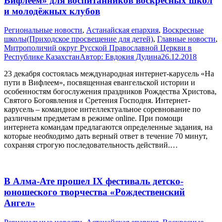
Вифлеем» для воспитанников воскресных школ
и молодёжных клубов
Pегиональные новости
,
Астанайская епархия
,
Воскресные
школы(Приходское просвещение для детей)
,
Главные новости
,
Митрополичий округ Русской Православной Церкви в
Республике Казахстан
Автор:
Евдокия Дудина
26.12.2018
23 декабря состоялась международная интернет-карусель «На
пути в Вифлеем», посвященная евангельской истории и
особенностям богослужения праздников Рождества Христова,
Святого Богоявления и Сретения Господня. Интернет-
карусель – командное интеллектуальное соревнование по
различным предметам в режиме online. При помощи
интернета командам предлагаются определенные задания, на
которые необходимо дать верный ответ в течение 70 минут,
сохраняя строгую последовательность действий.…
В Алма-Ате прошел IX фестиваль детско-
юношеского творчества «Рождественский
Ангел»