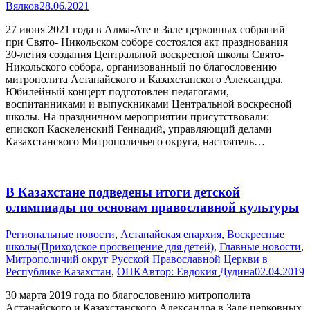
Вялков
28.06.2021
27 июня 2021 года в Алма-Ате в Зале церковных собраний
при Свято- Никольском соборе состоялся акт празднования
30-летия создания Центральной воскресной школы Свято-
Никольского собора, организованный по благословению
митрополита Астанайского и Казахстанского Александра.
Юбилейный концерт подготовлен педагогами,
воспитанниками и выпускниками Центральной воскресной
школы. На праздничном мероприятии присутствовали:
епископ Каскеленский Геннадий, управляющий делами
Казахстанского Митрополичьего округа, настоятель…
В Казахстане подведены итоги детской
олимпиады по основам православной культуры
Pегиональные новости
,
Астанайская епархия
,
Воскресные
школы(Приходское просвещение для детей)
,
Главные новости
,
Митрополичий округ Русской Православной Церкви в
Республике Казахстан
,
ОПК
Автор:
Евдокия Дудина
02.04.2019
30 марта 2019 года по благословению митрополита
Астанайского и Казахстанского Александра в Зале церковных