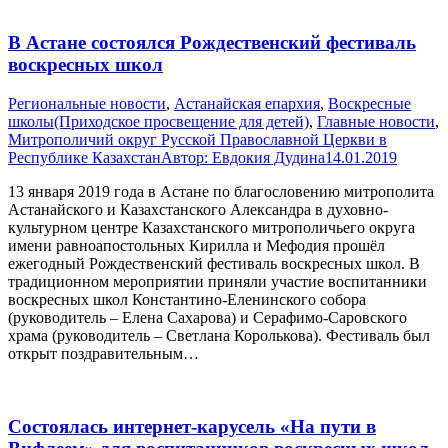
В Астане состоялся Рождественский фестиваль
воскресных школ
Pегиональные новости
,
Астанайская епархия
,
Воскресные
школы(Приходское просвещение для детей)
,
Главные новости
,
Митрополичий округ Русской Православной Церкви в
Республике Казахстан
Автор:
Евдокия Дудина
14.01.2019
13 января 2019 года в Астане по благословению митрополита
Астанайского и Казахстанского Александра в духовно-
культурном центре Казахстанского митрополичьего округа
имени равноапостольных Кирилла и Мефодия прошёл
ежегодный Рождественский фестиваль воскресных школ. В
традиционном мероприятии приняли участие воспитанники
воскресных школ Константино-Еленинского собора
(руководитель – Елена Сахарова) и Серафимо-Саровского
храма (руководитель – Светлана Королькова). Фестиваль был
открыт поздравительным…
Состоялась интернет-карусель «На пути в