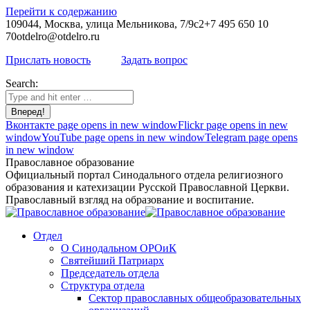
Перейти к содержанию
109044, Москва, улица Мельникова, 7/9с2
+7 495 650 10
70
otdelro@otdelro.ru
Прислать новость
Задать вопрос
Search:
Вконтакте page opens in new window
Flickr page opens in new
window
YouTube page opens in new window
Telegram page opens
in new window
Православное образование
Официальный портал Синодального отдела религиозного
образования и катехизации Русской Православной Церкви.
Православный взгляд на образование и воспитание.
Отдел
О Синодальном ОРОиК
Святейший Патриарх
Председатель отдела
Структура отдела
Сектор православных общеобразовательных