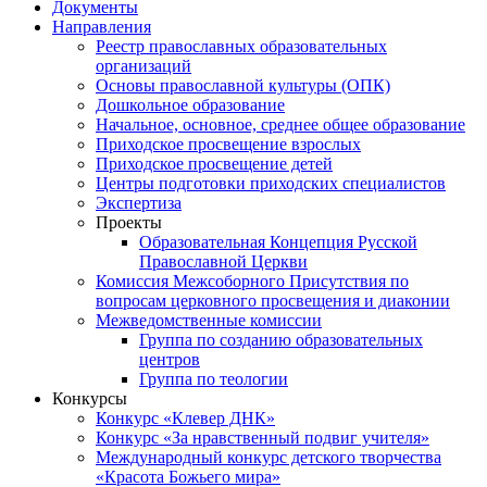
Документы
Направления
Реестр православных образовательных
организаций
Основы православной культуры (ОПК)
Дошкольное образование
Начальное, основное, среднее общее образование
Приходское просвещение взрослых
Приходское просвещение детей
Центры подготовки приходских специалистов
Экспертиза
Проекты
Образовательная Концепция Русской
Православной Церкви
Комиссия Межсоборного Присутствия по
вопросам церковного просвещения и диаконии
Межведомственные комиссии
Группа по созданию образовательных
центров
Группа по теологии
Конкурсы
Конкурс «Клевер ДНК»
Конкурс «За нравственный подвиг учителя»
Международный конкурс детского творчества
«Красота Божьего мира»