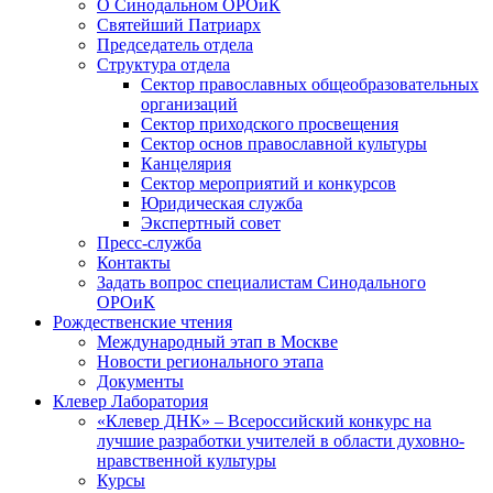
О Синодальном ОРОиК
Святейший Патриарх
Председатель отдела
Структура отдела
Сектор православных общеобразовательных
организаций
Сектор приходского просвещения
Сектор основ православной культуры
Канцелярия
Сектор мероприятий и конкурсов
Юридическая служба
Экспертный совет
Пресс-служба
Контакты
Задать вопрос специалистам Синодального
ОРОиК
Рождественские чтения
Международный этап в Москве
Новости регионального этапа
Документы
Клевер Лаборатория
«Клевер ДНК» – Всероссийский конкурс на
лучшие разработки учителей в области духовно-
нравственной культуры
Курсы