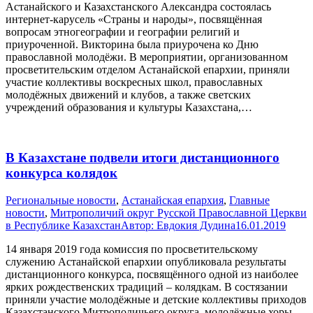
Астанайского и Казахстанского Александра состоялась
интернет-карусель «Страны и народы», посвящённая
вопросам этногеографии и географии религий и
приуроченной. Викторина была приурочена ко Дню
православной молодёжи. В мероприятии, организованном
просветительским отделом Астанайской епархии, приняли
участие коллективы воскресных школ, православных
молодёжных движений и клубов, а также светских
учреждений образования и культуры Казахстана,…
В Казахстане подвели итоги дистанционного
конкурса колядок
Pегиональные новости
,
Астанайская епархия
,
Главные
новости
,
Митрополичий округ Русской Православной Церкви
в Республике Казахстан
Автор:
Евдокия Дудина
16.01.2019
14 января 2019 года комиссия по просветительскому
служению Астанайской епархии опубликовала результаты
дистанционного конкурса, посвящённого одной из наиболее
ярких рождественских традиций – колядкам. В состязании
приняли участие молодёжные и детские коллективы приходов
Казахстанского Митрополичьего округа, молодёжные хоры