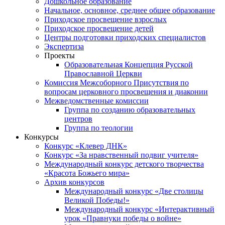
Дошкольное образование
Начальное, основное, среднее общее образование
Приходское просвещение взрослых
Приходское просвещение детей
Центры подготовки приходских специалистов
Экспертиза
Проекты
Образовательная Концепция Русской
Православной Церкви
Комиссия Межсоборного Присутствия по
вопросам церковного просвещения и диаконии
Межведомственные комиссии
Группа по созданию образовательных
центров
Группа по теологии
Конкурсы
Конкурс «Клевер ДНК»
Конкурс «За нравственный подвиг учителя»
Международный конкурс детского творчества
«Красота Божьего мира»
Архив конкурсов
Международный конкурс «Две столицы
Великой Победы!»
Международный конкурс «Интерактивный
урок «Правнуки победы о войне»