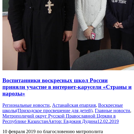
Воспитанники воскресных школ России
приняли участие в интернет-карусели «Страны и
народы»
Pегиональные новости
,
Астанайская епархия
,
Воскресные
школы(Приходское просвещение для детей)
,
Главные новости
,
Митрополичий округ Русской Православной Церкви в
Республике Казахстан
Автор:
Евдокия Дудина
12.02.2019
10 февраля 2019 по благословению митрополита