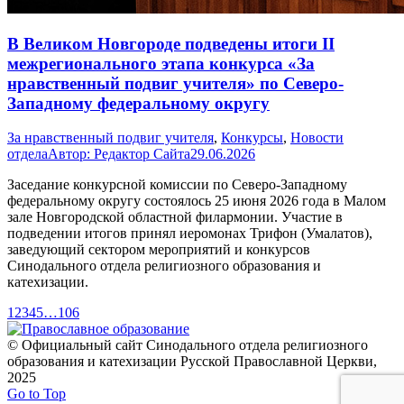
В Великом Новгороде подведены итоги II
межрегионального этапа конкурса «За
нравственный подвиг учителя» по Северо-
Западному федеральному округу
За нравственный подвиг учителя
,
Конкурсы
,
Новости
отдела
Автор:
Редактор Сайта
29.06.2026
Заседание конкурсной комиссии по Северо-Западному
федеральному округу состоялось 25 июня 2026 года в Малом
зале Новгородской областной филармонии. Участие в
подведении итогов принял иеромонах Трифон (Умалатов),
заведующий сектором мероприятий и конкурсов
Синодального отдела религиозного образования и
катехизации.
1
2
3
4
5
…
106
© Официальный сайт Синодального отдела религиозного
образования и катехизации Русской Православной Церкви,
2025
Go to Top