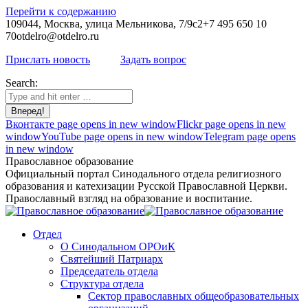
Перейти к содержанию
109044, Москва, улица Мельникова, 7/9с2
+7 495 650 10
70
otdelro@otdelro.ru
Прислать новость
Задать вопрос
Search:
Вконтакте page opens in new window
Flickr page opens in new
window
YouTube page opens in new window
Telegram page opens
in new window
Православное образование
Официальный портал Синодального отдела религиозного
образования и катехизации Русской Православной Церкви.
Православный взгляд на образование и воспитание.
Отдел
О Синодальном ОРОиК
Святейший Патриарх
Председатель отдела
Структура отдела
Сектор православных общеобразовательных