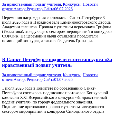
За нравственный подвиг учителя
,
Конкурсы
,
Новости
отдела
Автор:
Редактор Сайта
06.07.2026
Церемония награждения состоялась в Санкт-Петербурге 3
июля 2026 года в Парадном зале Каменноостровского дворца
Академии талантов. Прошла с участием иеромонаха Трифона
(Умалатова), заведующего сектором мероприятий и конкурсов
СОРОиК. На церемонии были объявлены победители
номинаций конкурса, а также обладатель Гран-при.
В Санкт-Петербурге подвели итоги конкурса «За
нравственный подвиг учителя»
За нравственный подвиг учителя
,
Конкурсы
,
Новости
отдела
Автор:
Редактор Сайта
01.07.2026
1 июля 2026 года в Комитете по образованию Санкт-
Петербурга состоялось подписание протоколов Конкурсной
комиссии XXI Всероссийского конкурса «За нравственный
подвиг учителя» по городу федерального значения.
Подписание протоколов прошло с участием заведующего
сектором мероприятий и конкурсов Синодального отдела