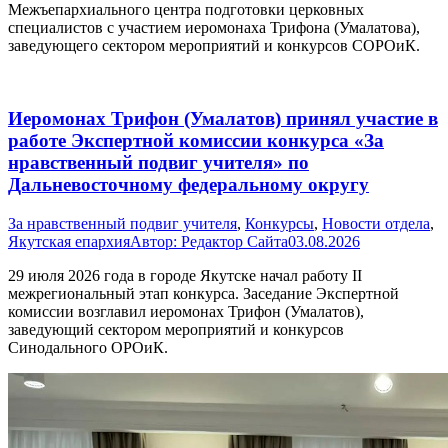
Межъепархиального центра подготовки церковных
специалистов с участием иеромонаха Трифона (Умалатова),
заведующего сектором мероприятий и конкурсов СОРОиК.
Иеромонах Трифон (Умалатов) принял участие в
работе Экспертной комиссии конкурса «За
нравственный подвиг учителя» по
Дальневосточному федеральному округу
За нравственный подвиг учителя
,
Конкурсы
,
Новости отдела
,
Якутская епархия
Автор:
Редактор Сайта
03.08.2026
29 июля 2026 года в городе Якутске начал работу II
межрегиональный этап конкурса. Заседание Экспертной
комиссии возглавил иеромонах Трифон (Умалатов),
заведующий сектором мероприятий и конкурсов
Синодального ОРОиК.