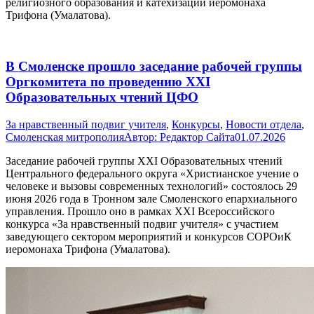
религиозного образования и катехизации иеромонаха
Трифона (Умалатова).
В Смоленске прошло заседание рабочей группы
Оргкомитета по проведению XXI
Образовательных чтений ЦФО
За нравственный подвиг учителя
,
Конкурсы
,
Новости отдела
,
Смоленская митрополия
Автор:
Редактор Сайта
01.07.2026
Заседание рабочей группы XXI Образовательных чтений
Центрального федерального округа «Христианское учение о
человеке и вызовы современных технологий» состоялось 29
июня 2026 года в Тронном зале Смоленского епархиального
управления. Прошло оно в рамках XXI Всероссийского
конкурса «За нравственный подвиг учителя» с участием
заведующего сектором мероприятий и конкурсов СОРОиК
иеромонаха Трифона (Умалатова).