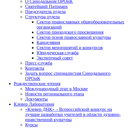
О Синодальном ОРОиК
Святейший Патриарх
Председатель отдела
Структура отдела
Сектор православных общеобразовательных
организаций
Сектор приходского просвещения
Сектор основ православной культуры
Канцелярия
Сектор мероприятий и конкурсов
Юридическая служба
Экспертный совет
Пресс-служба
Контакты
Задать вопрос специалистам Синодального
ОРОиК
Рождественские чтения
Международный этап в Москве
Новости регионального этапа
Документы
Клевер Лаборатория
«Клевер ДНК» – Всероссийский конкурс на
лучшие разработки учителей в области духовно-
нравственной культуры
Курсы