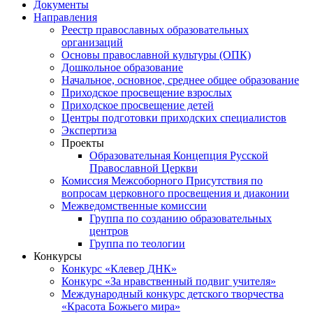
Документы
Направления
Реестр православных образовательных
организаций
Основы православной культуры (ОПК)
Дошкольное образование
Начальное, основное, среднее общее образование
Приходское просвещение взрослых
Приходское просвещение детей
Центры подготовки приходских специалистов
Экспертиза
Проекты
Образовательная Концепция Русской
Православной Церкви
Комиссия Межсоборного Присутствия по
вопросам церковного просвещения и диаконии
Межведомственные комиссии
Группа по созданию образовательных
центров
Группа по теологии
Конкурсы
Конкурс «Клевер ДНК»
Конкурс «За нравственный подвиг учителя»
Международный конкурс детского творчества
«Красота Божьего мира»