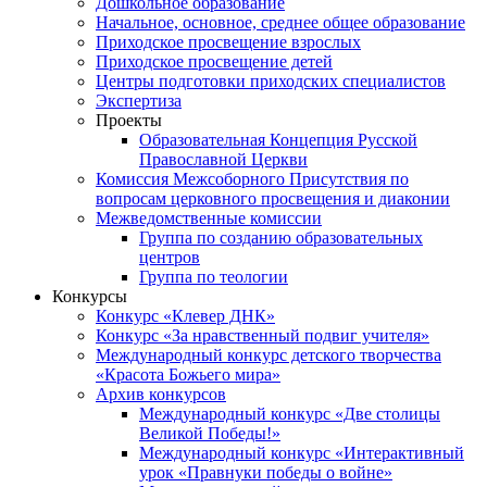
Дошкольное образование
Начальное, основное, среднее общее образование
Приходское просвещение взрослых
Приходское просвещение детей
Центры подготовки приходских специалистов
Экспертиза
Проекты
Образовательная Концепция Русской
Православной Церкви
Комиссия Межсоборного Присутствия по
вопросам церковного просвещения и диаконии
Межведомственные комиссии
Группа по созданию образовательных
центров
Группа по теологии
Конкурсы
Конкурс «Клевер ДНК»
Конкурс «За нравственный подвиг учителя»
Международный конкурс детского творчества
«Красота Божьего мира»
Архив конкурсов
Международный конкурс «Две столицы
Великой Победы!»
Международный конкурс «Интерактивный
урок «Правнуки победы о войне»