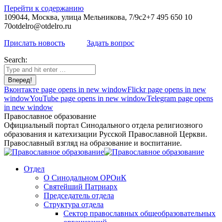
Перейти к содержанию
109044, Москва, улица Мельникова, 7/9с2
+7 495 650 10
70
otdelro@otdelro.ru
Прислать новость
Задать вопрос
Search:
Вконтакте page opens in new window
Flickr page opens in new
window
YouTube page opens in new window
Telegram page opens
in new window
Православное образование
Официальный портал Синодального отдела религиозного
образования и катехизации Русской Православной Церкви.
Православный взгляд на образование и воспитание.
Отдел
О Синодальном ОРОиК
Святейший Патриарх
Председатель отдела
Структура отдела
Сектор православных общеобразовательных