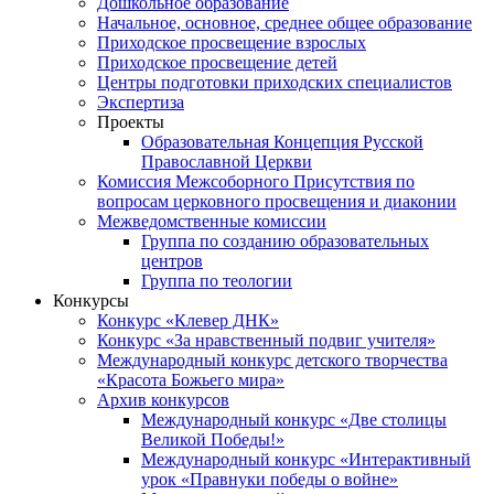
Дошкольное образование
Начальное, основное, среднее общее образование
Приходское просвещение взрослых
Приходское просвещение детей
Центры подготовки приходских специалистов
Экспертиза
Проекты
Образовательная Концепция Русской
Православной Церкви
Комиссия Межсоборного Присутствия по
вопросам церковного просвещения и диаконии
Межведомственные комиссии
Группа по созданию образовательных
центров
Группа по теологии
Конкурсы
Конкурс «Клевер ДНК»
Конкурс «За нравственный подвиг учителя»
Международный конкурс детского творчества
«Красота Божьего мира»
Архив конкурсов
Международный конкурс «Две столицы
Великой Победы!»
Международный конкурс «Интерактивный
урок «Правнуки победы о войне»