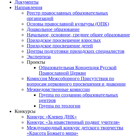
Документы
Направления
Реестр православных образовательных
организаций
Основы православной культуры (ОПК)
Дошкольное образование
Начальное, основное, среднее общее образование
Приходское просвещение взрослых
Приходское просвещение детей
Центры подготовки приходских специалистов
Экспертиза
Проекты
Образовательная Концепция Русской
Православной Церкви
Комиссия Межсоборного Присутствия по
вопросам церковного просвещения и диаконии
Межведомственные комиссии
Группа по созданию образовательных
центров
Группа по теологии
Конкурсы
Конкурс «Клевер ДНК»
Конкурс «За нравственный подвиг учителя»
Международный конкурс детского творчества
«Красота Божьего мира»