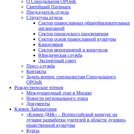
О Синодальном ОРОиК
Святейший Патриарх
Председатель отдела
Структура отдела
Сектор православных общеобразовательных
организаций
Сектор приходского просвещения
Сектор основ православной культуры
Канцелярия
Сектор мероприятий и конкурсов
Юридическая служба
Экспертный совет
Пресс-служба
Контакты
Задать вопрос специалистам Синодального
ОРОиК
Рождественские чтения
Международный этап в Москве
Новости регионального этапа
Документы
Клевер Лаборатория
«Клевер ДНК» – Всероссийский конкурс на
лучшие разработки учителей в области духовно-
нравственной культуры
Курсы