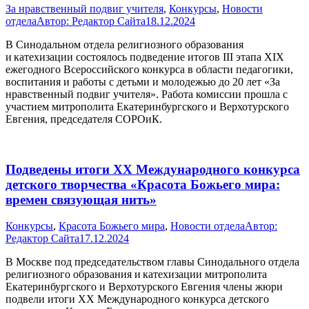
За нравственный подвиг учителя
,
Конкурсы
,
Новости
отдела
Автор:
Редактор Сайта
18.12.2024
В Синодальном отдела религиозного образования
и катехизации состоялось подведение итогов III этапа XIX
ежегодного Всероссийского конкурса в области педагогики,
воспитания и работы с детьми и молодежью до 20 лет «За
нравственный подвиг учителя». Работа комиссии прошла с
участием митрополита Екатеринбургского и Верхотурского
Евгения, председателя СОРОиК.
Подведены итоги XX Международного конкурса
детского творчества «Красота Божьего мира:
времен связующая нить»
Конкурсы
,
Красота Божьего мира
,
Новости отдела
Автор:
Редактор Сайта
17.12.2024
В Москве под председательством главы Синодального отдела
религиозного образования и катехизации митрополита
Екатеринбургского и Верхотурского Евгения члены жюри
подвели итоги XX Международного конкурса детского