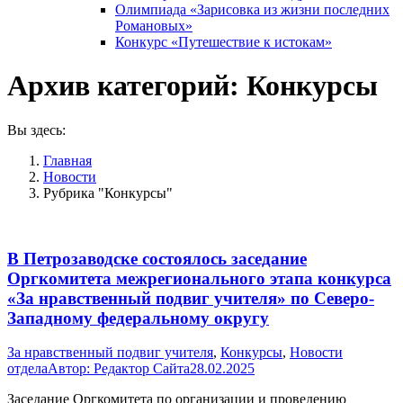
Олимпиада «Зарисовка из жизни последних
Романовых»
Конкурс «Путешествие к истокам»
Архив категорий:
Конкурсы
Вы здесь:
Главная
Новости
Рубрика "Конкурсы"
В Петрозаводске состоялось заседание
Оргкомитета межрегионального этапа конкурса
«За нравственный подвиг учителя» по Северо-
Западному федеральному округу
За нравственный подвиг учителя
,
Конкурсы
,
Новости
отдела
Автор:
Редактор Сайта
28.02.2025
Заседание Оргкомитета по организации и проведению