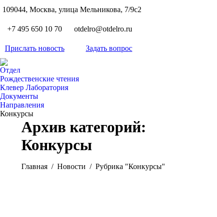
S
109044, Москва, улица Мельникова, 7/9с2
Вкон
page
Flickr
+7 495 650 10 70
otdelro@otdelro.ru
opens
page
YouT
in
opens
Прислать новость
Задать вопрос
page
new
Teleg
in
opens
wind
page
new
Отдел
in
opens
Рождественские чтения
wind
new
Клевер Лаборатория
in
wind
Документы
new
Направления
wind
Конкурсы
Архив категорий:
Конкурсы
Вы здесь:
Главная
Новости
Рубрика "Конкурсы"