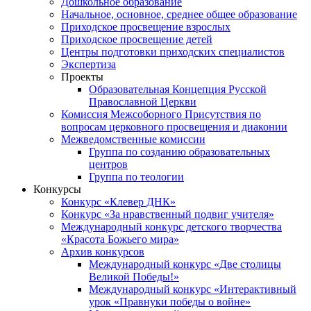
Дошкольное образование
Начальное, основное, среднее общее образование
Приходское просвещение взрослых
Приходское просвещение детей
Центры подготовки приходских специалистов
Экспертиза
Проекты
Образовательная Концепция Русской
Православной Церкви
Комиссия Межсоборного Присутствия по
вопросам церковного просвещения и диаконии
Межведомственные комиссии
Группа по созданию образовательных
центров
Группа по теологии
Конкурсы
Конкурс «Клевер ДНК»
Конкурс «За нравственный подвиг учителя»
Международный конкурс детского творчества
«Красота Божьего мира»
Архив конкурсов
Международный конкурс «Две столицы
Великой Победы!»
Международный конкурс «Интерактивный
урок «Правнуки победы о войне»