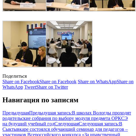
Поделиться
Share on Facebook
Share on Facebook
Share on WhatsApp
Share on
WhatsApp
Tweet
Share on Twitter
Навигация по записям
Предыдущая
Предыдущая запись:
В школах Вологды проходят
родительские собрания по выбору модуля предмета ОРКСЭ
на будущий учебный год
Следующая
Следующая запись:
В
Сыктывкаре состоялся обучающий семинар для педагогов –
участников Всероссийского конкурса «За нравственный