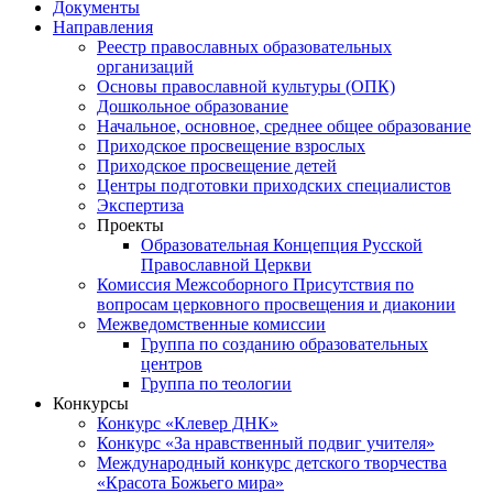
Документы
Направления
Реестр православных образовательных
организаций
Основы православной культуры (ОПК)
Дошкольное образование
Начальное, основное, среднее общее образование
Приходское просвещение взрослых
Приходское просвещение детей
Центры подготовки приходских специалистов
Экспертиза
Проекты
Образовательная Концепция Русской
Православной Церкви
Комиссия Межсоборного Присутствия по
вопросам церковного просвещения и диаконии
Межведомственные комиссии
Группа по созданию образовательных
центров
Группа по теологии
Конкурсы
Конкурс «Клевер ДНК»
Конкурс «За нравственный подвиг учителя»
Международный конкурс детского творчества
«Красота Божьего мира»