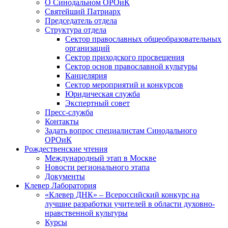
О Синодальном ОРОиК
Святейший Патриарх
Председатель отдела
Структура отдела
Сектор православных общеобразовательных
организаций
Сектор приходского просвещения
Сектор основ православной культуры
Канцелярия
Сектор мероприятий и конкурсов
Юридическая служба
Экспертный совет
Пресс-служба
Контакты
Задать вопрос специалистам Синодального
ОРОиК
Рождественские чтения
Международный этап в Москве
Новости регионального этапа
Документы
Клевер Лаборатория
«Клевер ДНК» – Всероссийский конкурс на
лучшие разработки учителей в области духовно-
нравственной культуры
Курсы