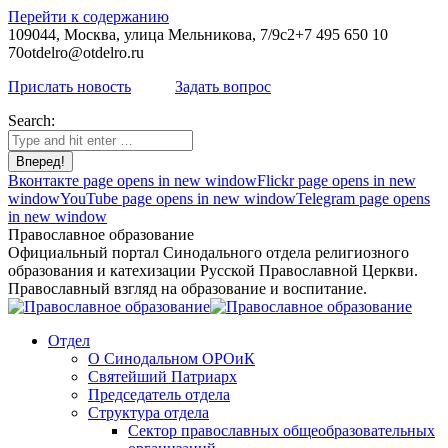
Перейти к содержанию
109044, Москва, улица Мельникова, 7/9с2
+7 495 650 10
70
otdelro@otdelro.ru
Прислать новость
Задать вопрос
Search:
Вконтакте page opens in new window
Flickr page opens in new
window
YouTube page opens in new window
Telegram page opens
in new window
Православное образование
Официальный портал Синодального отдела религиозного
образования и катехизации Русской Православной Церкви.
Православный взгляд на образование и воспитание.
Отдел
О Синодальном ОРОиК
Святейший Патриарх
Председатель отдела
Структура отдела
Сектор православных общеобразовательных