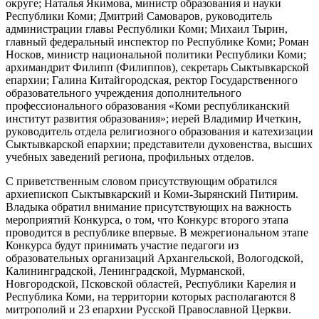
округе; Наталья Якимова, министр образования и науки
Республики Коми; Дмитрий Самоваров, руководитель
администрации главы Республики Коми; Михаил Тырин,
главный федеральный инспектор по Республике Коми; Роман
Носков, министр национальной политики Республики Коми;
архимандрит Филипп (Филиппов), секретарь Сыктывкарской
епархии; Галина Китайгородская, ректор Государственного
образовательного учреждения дополнительного
профессионального образования «Коми республиканский
институт развития образования»; иерей Владимир Ичеткин,
руководитель отдела религиозного образования и катехизации
Сыктывкарской епархии; представители духовенства, высших
учебных заведений региона, профильных отделов.
С приветственным словом присутствующим обратился
архиепископ Сыктывкарский и Коми-Зырянский Питирим.
Владыка обратил внимание присутствующих на важность
мероприятий Конкурса, о том, что Конкурс второго этапа
проводится в республике впервые. В межрегиональном этапе
Конкурса будут принимать участие педагоги из
образовательных организаций Архангельской, Вологодской,
Калининградской, Ленинградской, Мурманской,
Новгородской, Псковской областей, Республики Карелия и
Республика Коми, на территории которых располагаются 8
митрополий и 23 епархии Русской Православной Церкви.