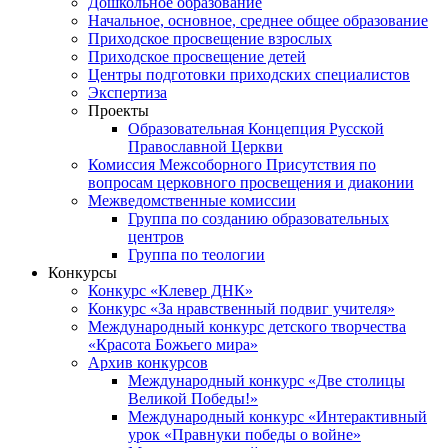
Дошкольное образование
Начальное, основное, среднее общее образование
Приходское просвещение взрослых
Приходское просвещение детей
Центры подготовки приходских специалистов
Экспертиза
Проекты
Образовательная Концепция Русской
Православной Церкви
Комиссия Межсоборного Присутствия по
вопросам церковного просвещения и диаконии
Межведомственные комиссии
Группа по созданию образовательных
центров
Группа по теологии
Конкурсы
Конкурс «Клевер ДНК»
Конкурс «За нравственный подвиг учителя»
Международный конкурс детского творчества
«Красота Божьего мира»
Архив конкурсов
Международный конкурс «Две столицы
Великой Победы!»
Международный конкурс «Интерактивный
урок «Правнуки победы о войне»