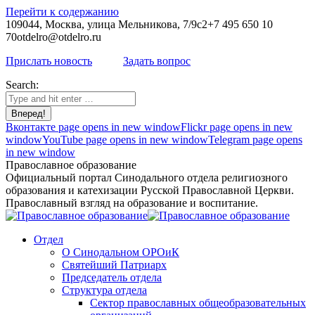
Перейти к содержанию
109044, Москва, улица Мельникова, 7/9с2
+7 495 650 10
70
otdelro@otdelro.ru
Прислать новость
Задать вопрос
Search:
Вконтакте page opens in new window
Flickr page opens in new
window
YouTube page opens in new window
Telegram page opens
in new window
Православное образование
Официальный портал Синодального отдела религиозного
образования и катехизации Русской Православной Церкви.
Православный взгляд на образование и воспитание.
Отдел
О Синодальном ОРОиК
Святейший Патриарх
Председатель отдела
Структура отдела
Сектор православных общеобразовательных