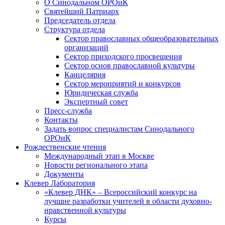
О Синодальном ОРОиК
Святейший Патриарх
Председатель отдела
Структура отдела
Сектор православных общеобразовательных
организаций
Сектор приходского просвещения
Сектор основ православной культуры
Канцелярия
Сектор мероприятий и конкурсов
Юридическая служба
Экспертный совет
Пресс-служба
Контакты
Задать вопрос специалистам Синодального
ОРОиК
Рождественские чтения
Международный этап в Москве
Новости регионального этапа
Документы
Клевер Лаборатория
«Клевер ДНК» – Всероссийский конкурс на
лучшие разработки учителей в области духовно-
нравственной культуры
Курсы