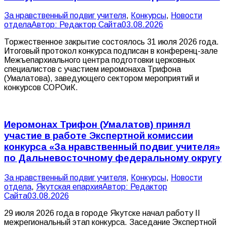
За нравственный подвиг учителя
,
Конкурсы
,
Новости
отдела
Автор:
Редактор Сайта
03.08.2026
Торжественное закрытие состоялось 31 июля 2026 года.
Итоговый протокол конкурса подписан в конференц-зале
Межъепархиального центра подготовки церковных
специалистов с участием иеромонаха Трифона
(Умалатова), заведующего сектором мероприятий и
конкурсов СОРОиК.
Иеромонах Трифон (Умалатов) принял
участие в работе Экспертной комиссии
конкурса «За нравственный подвиг учителя»
по Дальневосточному федеральному округу
За нравственный подвиг учителя
,
Конкурсы
,
Новости
отдела
,
Якутская епархия
Автор:
Редактор
Сайта
03.08.2026
29 июля 2026 года в городе Якутске начал работу II
межрегиональный этап конкурса. Заседание Экспертной