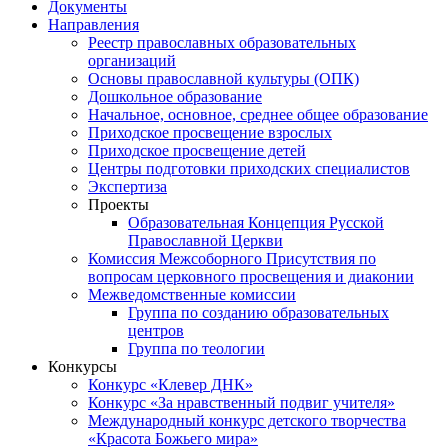
Документы
Направления
Реестр православных образовательных
организаций
Основы православной культуры (ОПК)
Дошкольное образование
Начальное, основное, среднее общее образование
Приходское просвещение взрослых
Приходское просвещение детей
Центры подготовки приходских специалистов
Экспертиза
Проекты
Образовательная Концепция Русской
Православной Церкви
Комиссия Межсоборного Присутствия по
вопросам церковного просвещения и диаконии
Межведомственные комиссии
Группа по созданию образовательных
центров
Группа по теологии
Конкурсы
Конкурс «Клевер ДНК»
Конкурс «За нравственный подвиг учителя»
Международный конкурс детского творчества
«Красота Божьего мира»