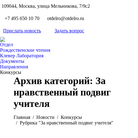
S
109044, Москва, улица Мельникова, 7/9с2
Вкон
page
Flickr
+7 495 650 10 70
otdelro@otdelro.ru
opens
page
YouT
in
opens
Прислать новость
Задать вопрос
page
new
Teleg
in
opens
wind
page
new
Отдел
in
opens
Рождественские чтения
wind
new
Клевер Лаборатория
in
wind
Документы
new
Направления
wind
Конкурсы
Архив категорий:
За
нравственный подвиг
учителя
Вы здесь:
Главная
Новости
Конкурсы
Рубрика "За нравственный подвиг учителя"