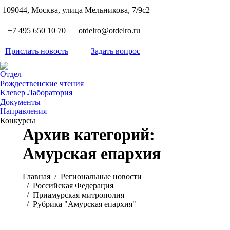
S
109044, Москва, улица Мельникова, 7/9с2
Вкон
page
Flickr
+7 495 650 10 70
otdelro@otdelro.ru
opens
page
YouT
in
opens
Прислать новость
Задать вопрос
page
new
Teleg
in
opens
wind
page
new
Отдел
in
opens
Рождественские чтения
wind
new
Клевер Лаборатория
in
wind
Документы
new
Направления
wind
Конкурсы
Архив категорий:
Амурская епархия
Вы здесь:
Главная
Pегиональные новости
Российская Федерация
Приамурская митрополия
Рубрика "Амурская епархия"